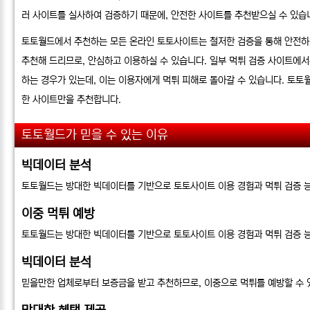
러 사이트를 실사하여 검증하기 때문에, 안전한 사이트를 추천받으실 수 있습
토토월드에서 추천하는 모든 온라인 토토사이트는 철저한 검증을 통해 안전하
추천해 드리므로, 안심하고 이용하실 수 있습니다. 일부 먹튀 검증 사이트에
하는 경우가 있는데, 이는 이용자에게 먹튀 피해로 돌아갈 수 있습니다. 토토월
한 사이트만을 추천합니다.
토토월드가 믿을 수 있는 이유
빅데이터 분석
토토월드는 방대한 빅데이터를 기반으로 토토사이트 이용 경험과 먹튀 검증 
이중 먹튀 예방
토토월드는 방대한 빅데이터를 기반으로 토토사이트 이용 경험과 먹튀 검증 
빅데이터 분석
믿을만한 업체로부터 보증금을 받고 추천하므로, 이중으로 먹튀를 예방할 수 