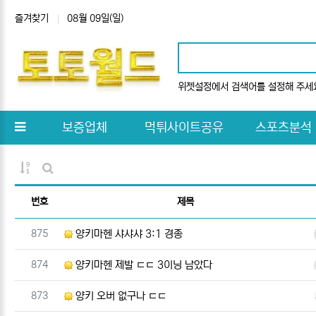
상단 네비
닫기
즐겨찾기
08월 09일(일)
위젯설정에서 검색어를 설정해 주세
메인 메뉴
보증업체
먹튀사이트공유
스포츠분석
게시물 정렬
게시판 검색
번호
제목
번호
875
양키마헨 샤샤샤 3:1 경종
번호
874
양키마헨 제발 ㄷㄷ 3이닝 남았다
번호
873
양키 오버 없구나 ㄷㄷ