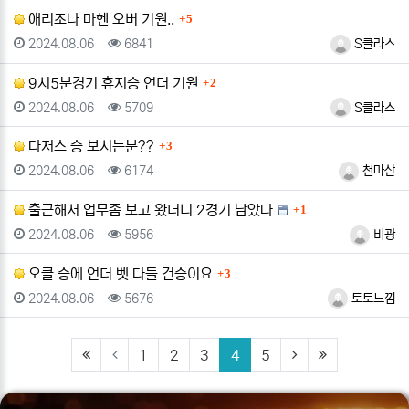
댓글
애리조나 마헨 오버 기원..
5
등록일
조회
등록자
2024.08.06
6841
S클라스
댓글
9시5분경기 휴지승 언더 기원
2
등록일
조회
등록자
2024.08.06
5709
S클라스
댓글
다저스 승 보시는분??
3
등록일
조회
등록자
2024.08.06
6174
천마산
댓글
출근해서 업무좀 보고 왔더니 2경기 남았다
1
등록일
조회
등록자
2024.08.06
5956
비광
댓글
오클 승에 언더 벳 다들 건승이요
3
등록일
조회
등록자
2024.08.06
5676
토토느낌
(first)
(current)
(next)
(last)
1
2
3
4
5