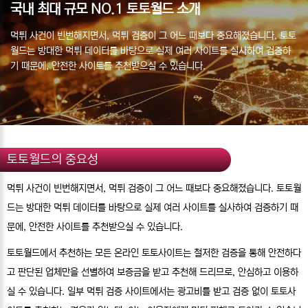
국내 최대 규모 NO.1 토토월드 소개
먹튀 사건이 빈번해지면서, 먹튀 검증이 그 어느 때보다 중요해졌습니다. 토토
월드는 방대한 먹튀 데이터를 바탕으로 실제 여러 사이트를 실사하여 검증하
기 때문에, 안전한 사이트를 추천받으실 수 있습니다.
토토월드의 중요성
먹튀 사건이 빈번해지면서, 먹튀 검증이 그 어느 때보다 중요해졌습니다. 토토월
드는 방대한 먹튀 데이터를 바탕으로 실제 여러 사이트를 실사하여 검증하기 때
문에, 안전한 사이트를 추천받으실 수 있습니다.
토토월드에서 추천하는 모든 온라인 토토사이트는 철저한 검증을 통해 안전하다
고 판단된 업체만을 선별하여 보증금을 받고 추천해 드리므로, 안심하고 이용하
실 수 있습니다. 일부 먹튀 검증 사이트에서는 광고비를 받고 검증 없이 토토사