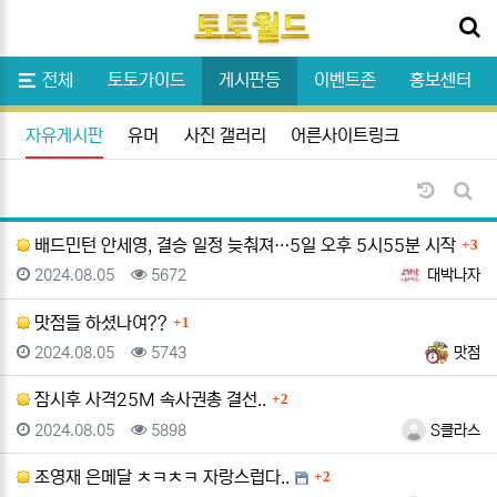
닫기
메뉴
스포츠분석
전체
토토가이드
게시판등
이벤트존
홍보센터
자유게시판
유머
사진 갤러리
어른사이트링크
날짜순 
게시
댓글
배드민턴 안세영, 결승 일정 늦춰져…5일 오후 5시55분 시작
3
등록일
조회
등록자
2024.08.05
5672
대박나자
댓글
맛점들 하셨나여??
1
등록일
조회
등록자
2024.08.05
5743
맛점
댓글
잠시후 사격25M 속사권총 결선..
2
등록일
조회
등록자
2024.08.05
5898
S클라스
댓글
조영재 은메달 ㅊㅋㅊㅋ 자랑스럽다..
2