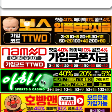
___________