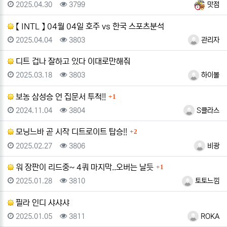
등록일
조회
등록자
2025.04.30
3799
맛점
【 INTL 】 04월 04일 호주 vs 한국 스포츠분석
등록일
조회
등록자
2025.04.04
3803
관리자
디트 겁나 잘하고 있다 이대로만해줘
등록일
조회
등록자
2025.03.18
3803
하이볼
댓글
보농 삼성승 언 집문서 투척!!
1
등록일
조회
등록자
2024.11.04
3804
S클라스
댓글
모닝느바 곧 시작 디트로이트 탑승!!
2
등록일
조회
등록자
2025.02.27
3806
비광
댓글
워 장판이 리드중~ 4쿼 마지막..오버는 날듯
1
등록일
조회
등록자
2025.01.28
3810
토토느낌
필라 인디 샤샤샤
등록일
조회
등록자
2025.01.05
3811
ROKA