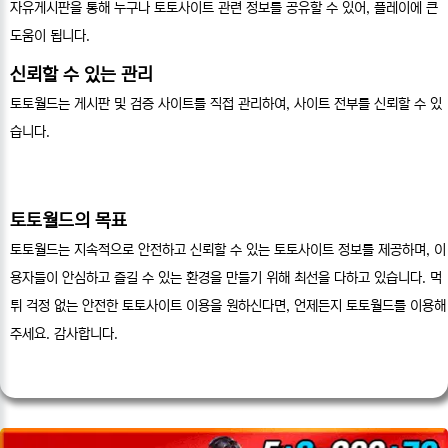
자유게시판을 통해 누구나 토토사이트 관련 정보를 공유할 수 있어, 플레이에 큰
도움이 됩니다.
신뢰할 수 있는 관리
토토월드는 게시판 및 검증 사이트를 직접 관리하여, 사이트 전부를 신뢰할 수 있
습니다.
토토월드의 목표
토토월드는 지속적으로 안전하고 신뢰할 수 있는 토토사이트 정보를 제공하며, 이
용자들이 안심하고 즐길 수 있는 환경을 만들기 위해 최선을 다하고 있습니다. 먹
튀 걱정 없는 안전한 토토사이트 이용을 원하신다면, 언제든지 토토월드를 이용해
주세요. 감사합니다.
___________