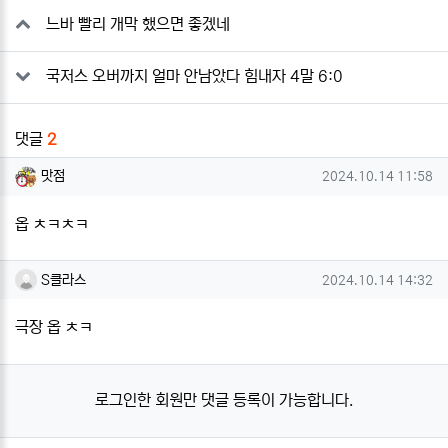
관련자료
느바 빨리 개막 했으면 좋겠네
국저스 오버까지 얼마 안남았다 힘내자 4말 6:0
댓글
2
맛점님의 댓글
작성일
맛점
2024.10.14 11:58
옵 ㅊㅋㅊㅋ
S클라스님의 댓글
작성일
S클라스
2024.10.14 14:32
극장 옵 ㅊㅋ
로그인한 회원만 댓글 등록이 가능합니다.