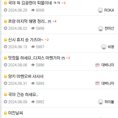
댓글
국야 쓱 김광현이 퇴물이네 ㅋㅋ
2
등록일
조회
등록자
2024.08.29
6006
ROKA
댓글
쯔양 마지막 해명 정리..
4
등록일
조회
등록자
2024.08.02
5999
천마산
댓글
신시 휴지 승 가즈아~
2
등록일
조회
등록자
2024.08.13
5997
비광
댓글
맛점들 하세요..다져스 마헨가자
2
등록일
조회
등록자
2024.08.06
5996
대박나자
양키 마헨오버 샤샤샤
등록일
조회
등록자
2024.08.31
5995
대박나자
국야 건승 하세요..
등록일
조회
등록자
2024.08.09
5992
하이볼
미친날씨