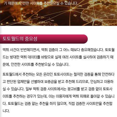
기 때문에, 안전한 사이트를 추천받으실 수 있습니다.
토토월드의 중요성
먹튀 사건이 빈번해지면서, 먹튀 검증이 그 어느 때보다 중요해졌습니다. 토토월
드는 방대한 먹튀 데이터를 바탕으로 실제 여러 사이트를 실사하여 검증하기 때
문에, 안전한 사이트를 추천받으실 수 있습니다.
토토월드에서 추천하는 모든 온라인 토토사이트는 철저한 검증을 통해 안전하다
고 판단된 업체만을 선별하여 보증금을 받고 추천해 드리므로, 안심하고 이용하
실 수 있습니다. 일부 먹튀 검증 사이트에서는 광고비를 받고 검증 없이 토토사
이트를 추천하는 경우가 있는데, 이는 이용자에게 먹튀 피해로 돌아갈 수 있습니
다. 토토월드는 검증 없는 추천을 하지 않으며, 직접 검증한 사이트만을 추천합
니다.