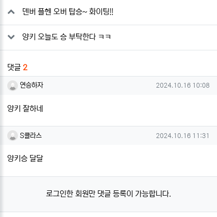
관련자료
덴버 플헨 오버 탑승~ 화이팅!!
양키 오늘도 승 부탁한다 ㅋㅋ
댓글
2
연승하자님의 댓글
작성일
연승하자
2024.10.16 10:08
양키 잘하네
S클라스님의 댓글
작성일
S클라스
2024.10.16 11:31
양키승 달달
로그인한 회원만 댓글 등록이 가능합니다.