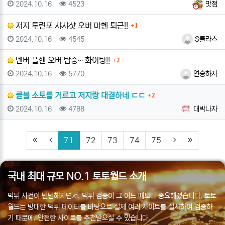
등록일
조회
등록자
2024.10.16
4523
맛점
댓글
저지 투런포 샤샤샷 오버 마헨 퇴근!!
1
등록일
조회
등록자
2024.10.16
4545
S클라스
댓글
덴버 플헨 오버 탑승~ 화이팅!!
2
등록일
조회
등록자
2024.10.16
5770
연승하자
댓글
클블 소토를 거르고 저지랑 대결하네 ㄷㄷ
2
등록일
조회
등록자
2024.10.16
4788
대박나자
(first)
(previous)
(current)
(next)
(last)
71
72
73
74
75
국내 최대 규모 NO.1 토토월드 소개
먹튀 사건이 빈번해지면서, 먹튀 검증이 그 어느 때보다 중요해졌습니다. 토토
월드는 방대한 먹튀 데이터를 바탕으로 실제 여러 사이트를 실사하여 검증하
기 때문에, 안전한 사이트를 추천받으실 수 있습니다.