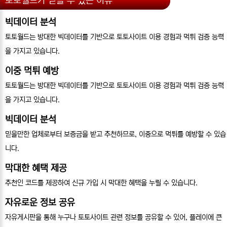
토토월드가 믿을 수 있는 이유
빅데이터 분석
토토월드는 방대한 빅데이터를 기반으로 토토사이트 이용 경험과 먹튀 검증 능력
을 가지고 있습니다.
이중 먹튀 예방
토토월드는 방대한 빅데이터를 기반으로 토토사이트 이용 경험과 먹튀 검증 능력
을 가지고 있습니다.
빅데이터 분석
믿을만한 업체로부터 보증금을 받고 추천하므로, 이중으로 먹튀를 예방할 수 있습
니다.
막대한 혜택 제공
추천인 코드를 제공하여 신규 가입 시 막대한 혜택을 누릴 수 있습니다.
자유로운 정보 공유
자유게시판을 통해 누구나 토토사이트 관련 정보를 공유할 수 있어, 플레이에 큰