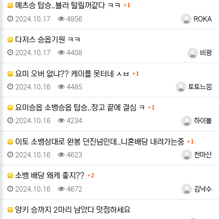
댓글
메츠승 탑승..뷸러 털릴꺼같다 ㅋㅋ
1
등록일
조회
등록자
2024.10.17
4956
ROKA
다저스 승옵기원 ㅋㅋ
등록일
조회
등록자
2024.10.17
4408
비광
댓글
요미 오버 없냐?? 케이를 못터네 ㅅㅂ
1
등록일
조회
등록자
2024.10.16
4485
토토느낌
댓글
요미승옵 소뱅승옵 탑승..장고 끝에 결심 ㅋ
1
등록일
조회
등록자
2024.10.16
4234
하이볼
댓글
이토 소뱅상대로 완봉 던진넘인데..니혼배당 내려가는중
1
등록일
조회
등록자
2024.10.16
4623
천마산
댓글
소뱅 배당 왜케 좋지??
2
등록일
조회
등록자
2024.10.16
4672
김낙수
양키 승까지 2마리 남았다 맛점하세요