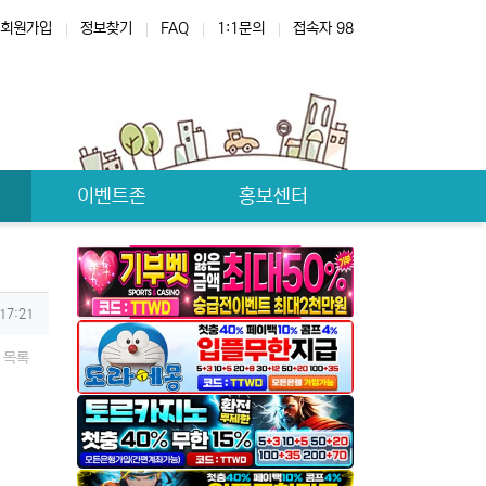
회원가입
정보찾기
FAQ
1:1문의
접속자 98
이벤트존
홍보센터
 17:21
목록