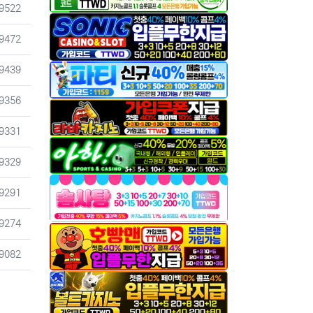
조회
9522
조회
9472
조회
9439
조회
9356
조회
9331
조회
9329
조회
9291
조회
9274
조회
9082