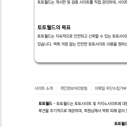
토토월드는 게시판 및 검증 사이트를 직접 관리하여, 사이트
토토월드의 목표
토토월드는 지속적으로 안전하고 신뢰할 수 있는 토토사이트
있습니다. 먹튀 걱정 없는 안전한 토토사이트 이용을 원하
___________
사이트 소개
개인정보처리방침
이메일 무단수집거부
토토월드
- 토토월드는 토토사이트 및 카지노사이트에 대
루션을 주기적으로 제공하여, 회원님께서 먹튀 피해 없이 
토토월드