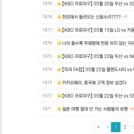
번호
1979
【KBO 프로야구】 05월 20일 두산 vs 
댓글
번호
1978
한강에서 들려오는 신음소리????
3
번호
1977
【KBO 프로야구】 05월 15일 LG vs 
번호
1976
나이 들수록 무례함에 반응 하지 않는 이
번호
1975
【KBO 프로야구】 05월 23일 두산 vs 
번호
1974
【미국 FA컵】 05월 22일 올랜도시티 v
번호
1973
카카오페이, 중국에 고객 정보 넘겼다
번호
1972
【KBO 프로야구】 05월 22일 두산 vs 
댓
번호
1971
일본 여행 절대 안 가는 사람들의 유형
3
(current
1
2