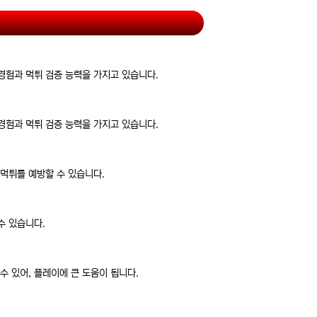
험과 먹튀 검증 능력을 가지고 있습니다.
험과 먹튀 검증 능력을 가지고 있습니다.
먹튀를 예방할 수 있습니다.
수 있습니다.
 있어, 플레이에 큰 도움이 됩니다.