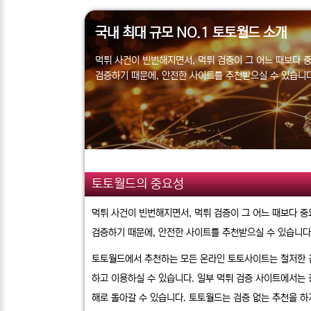
국내 최대 규모 NO.1 토토월드 소개
먹튀 사건이 빈번해지면서, 먹튀 검증이 그 어느 때보다
검증하기 때문에, 안전한 사이트를 추천받으실 수 있습니다
토토월드의 중요성
먹튀 사건이 빈번해지면서, 먹튀 검증이 그 어느 때보다 
검증하기 때문에, 안전한 사이트를 추천받으실 수 있습니다
토토월드에서 추천하는 모든 온라인 토토사이트는 철저한 
하고 이용하실 수 있습니다. 일부 먹튀 검증 사이트에서는
해로 돌아갈 수 있습니다. 토토월드는 검증 없는 추천을 하