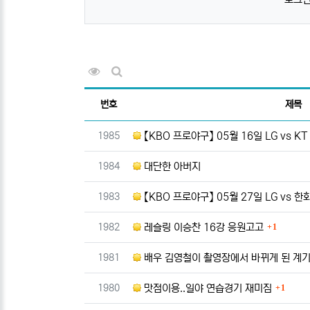
조회순 정렬
게시판 검색
번호
제목
번호
1985
【KBO 프로야구】 05월 16일 LG vs K
번호
1984
대단한 아버지
번호
1983
【KBO 프로야구】 05월 27일 LG vs 
댓글
번호
1982
레슬링 이승찬 16강 응원고고
1
번호
1981
배우 김영철이 촬영장에서 바뀌게 된 계
댓글
번호
1980
맛점이용..일야 연습경기 재미짐
1