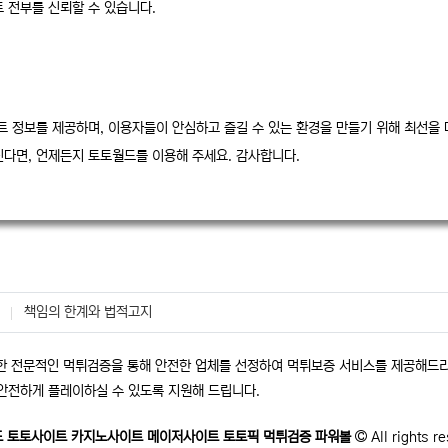
 전부를 신뢰할 수 있습니다.
 정보를 제공하며, 이용자들이 안심하고 즐길 수 있는 환경을 만들기 위해 최선을
신다면, 언제든지 토토월드를 이용해 주세요. 감사합니다.
책임의 한계와 법적고지
한 전문적인 먹튀검증을 통해 안전한 업체를 선정하여 먹튀보증 서비스를 제공해드리
안전하게 플레이하실 수 있도록 지원해 드립니다.
 토토사이트 카지노사이트 메이저사이트 토토픽 먹튀검증 파워볼
All rights r