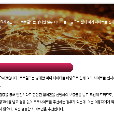
 중요해졌습니다. 토토월드는 방대한 먹튀 데이터를 바탕으로 실제 여러 사이트를 실
.
중요해졌습니다. 토토월드는 방대한 먹튀 데이터를 바탕으로 실제 여러 사이트를 실사
.
검증을 통해 안전하다고 판단된 업체만을 선별하여 보증금을 받고 추천해 드리므로,
 광고비를 받고 검증 없이 토토사이트를 추천하는 경우가 있는데, 이는 이용자에게 먹
지 않으며, 직접 검증한 사이트만을 추천합니다.