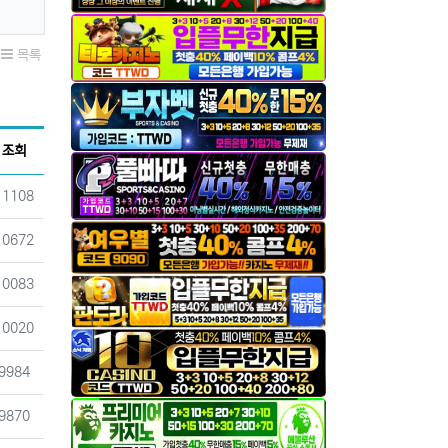
목록
조회
조회
11108
조회
10672
조회
10083
조회
10020
조회
9984
조회
9870