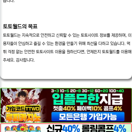
습니다.
토토월드의 목표
토토월드는 지속적으로 안전하고 신뢰할 수 있는 토토사이트 정보를 제공하며, 이
용자들이 안심하고 즐길 수 있는 환경을 만들기 위해 최선을 다하고 있습니다. 먹
튀 걱정 없는 안전한 토토사이트 이용을 원하신다면, 언제든지 토토월드를 이용해
주세요. 감사합니다.
___________