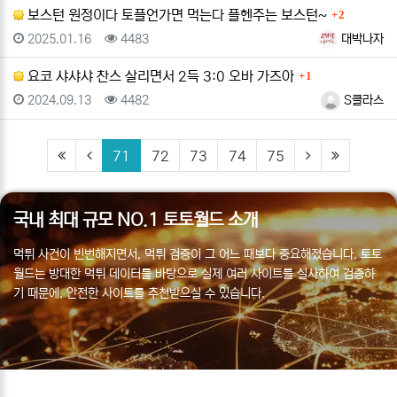
댓글
보스턴 원정이다 토플언가면 먹는다 플헨주는 보스턴~
2
등록일
조회
등록자
2025.01.16
4483
대박나자
댓글
요코 샤샤샤 찬스 살리면서 2득 3:0 오바 가즈아
1
등록일
조회
등록자
2024.09.13
4482
S클라스
(first)
(previous)
(current)
(next)
(last)
71
72
73
74
75
국내 최대 규모 NO.1 토토월드 소개
먹튀 사건이 빈번해지면서, 먹튀 검증이 그 어느 때보다 중요해졌습니다. 토토
월드는 방대한 먹튀 데이터를 바탕으로 실제 여러 사이트를 실사하여 검증하
기 때문에, 안전한 사이트를 추천받으실 수 있습니다.