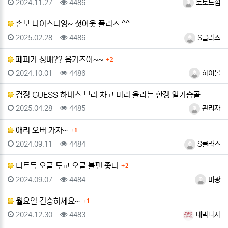
등록일
조회
등록자
2024.11.27
4486
토토느낌
손보 나이스다잉~ 셧아웃 플리즈 ^^
등록일
조회
등록자
2025.02.28
4486
S클라스
댓글
페퍼가 정배?? 옵가즈아~~
2
등록일
조회
등록자
2024.10.01
4486
하이볼
검정 GUESS 하네스 브라 차고 머리 올리는 한갱 알가슴골
등록일
조회
등록자
2025.04.28
4485
관리자
댓글
애리 오버 가자~
1
등록일
조회
등록자
2024.09.11
4484
S클라스
댓글
디트득 오클 투교 오클 불펜 좋다
2
등록일
조회
등록자
2024.09.07
4484
비광
댓글
월요일 건승하세요~
1
등록일
조회
등록자
2024.12.30
4483
대박나자