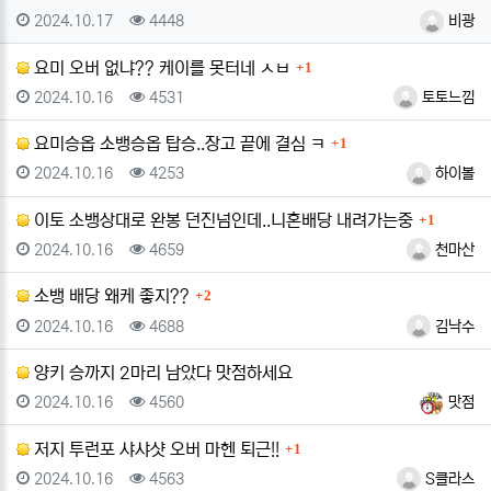
등록일
조회
등록자
2024.10.17
4448
비광
댓글
요미 오버 없냐?? 케이를 못터네 ㅅㅂ
1
등록일
조회
등록자
2024.10.16
4531
토토느낌
댓글
요미승옵 소뱅승옵 탑승..장고 끝에 결심 ㅋ
1
등록일
조회
등록자
2024.10.16
4253
하이볼
댓글
이토 소뱅상대로 완봉 던진넘인데..니혼배당 내려가는중
1
등록일
조회
등록자
2024.10.16
4659
천마산
댓글
소뱅 배당 왜케 좋지??
2
등록일
조회
등록자
2024.10.16
4688
김낙수
양키 승까지 2마리 남았다 맛점하세요
등록일
조회
등록자
2024.10.16
4560
맛점
댓글
저지 투런포 샤샤샷 오버 마헨 퇴근!!
1
등록일
조회
등록자
2024.10.16
4563
S클라스