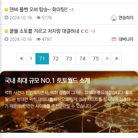
댓글
덴버 플헨 오버 탑승~ 화이팅!!
2
등록일
조회
등록자
2024.10.16
5778
연승하자
댓글
클블 소토를 거르고 저지랑 대결하네 ㄷㄷ
2
등록일
조회
등록자
2024.10.16
4797
대박나자
(first)
(previous)
(current)
(next)
(last)
71
72
73
74
75
국내 최대 규모 NO.1 토토월드 소개
먹튀 사건이 빈번해지면서, 먹튀 검증이 그 어느 때보다 중요해졌습니다. 토토
월드는 방대한 먹튀 데이터를 바탕으로 실제 여러 사이트를 실사하여 검증하
기 때문에, 안전한 사이트를 추천받으실 수 있습니다.