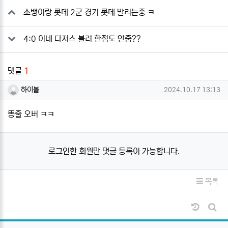
관련자료
소뱅이랑 롯데 2군 경기 롯데 발리는중 ㅋ
4:0 이네 다저스 뷸려 한점도 안줌??
댓글
1
하이볼님의 댓글
작성일
하이볼
2024.10.17 13:13
똥줄 오버 ㅋㅋ
로그인한 회원만 댓글 등록이 가능합니다.
목록
날짜순 
게시