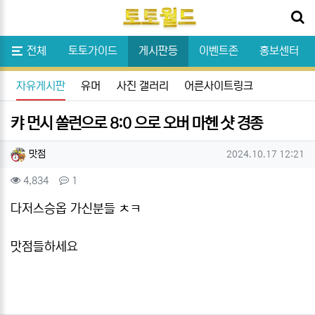
닫기
메뉴
스포츠분석
전체
토토가이드
게시판등
이벤트존
홍보센터
자유게시판
유머
사진 갤러리
어른사이트링크
캬 먼시 쏠런으로 8:0 으로 오버 마헨 샷 경종
작성자 정보
작성
작성일
맛점
2024.10.17 12:21
컨텐츠 정보
조회
댓글
4,834
1
본문
다저스승옵 가신분들 ㅊㅋ
맛점들하세요