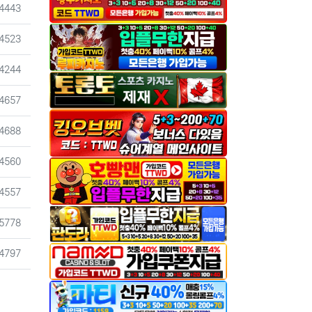
조회
4443
조회
4523
조회
4244
조회
4657
조회
4688
조회
4560
조회
4557
조회
5778
조회
4797