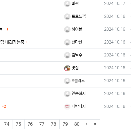
등록자
등록일
비광
2024.10.17
글
등록자
등록일
토토느낌
2024.10.16
댓글
등록자
등록일
ㅋ
하이볼
2024.10.16
1
댓글
등록자
등록일
배당 내려가는중
천마산
2024.10.16
1
등록자
등록일
김낙수
2024.10.16
등록자
등록일
맛점
2024.10.16
등록자
등록일
S클라스
2024.10.16
등록자
등록일
연승하자
2024.10.16
댓글
등록자
등록일
ㄷ
대박나자
2024.10.16
2
(next)
(last)
74
75
76
77
78
79
80