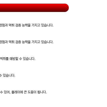
험과 먹튀 검증 능력을 가지고 있습니다.
험과 먹튀 검증 능력을 가지고 있습니다.
먹튀를 예방할 수 있습니다.
수 있습니다.
 있어, 플레이에 큰 도움이 됩니다.