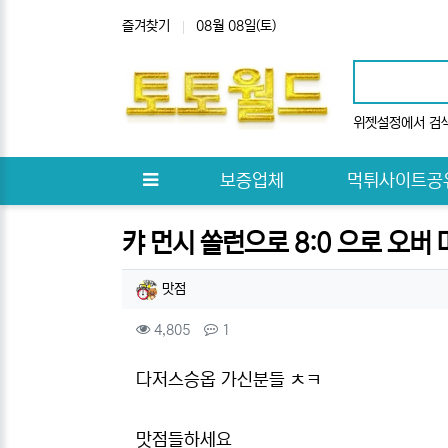
상단 네비
닫기
즐겨찾기
08월 08일(토)
위젯설정에서 검색
메인 메뉴
보증업체
먹튀사이트공
캬 먼시 쏠런으로 8:0 으로 오버 
작성자 정보
작성
맛점
컨텐츠 정보
조회
댓글
4,805
1
본문
다저스승옵 가신분들 ㅊㅋ
맛점들하세요