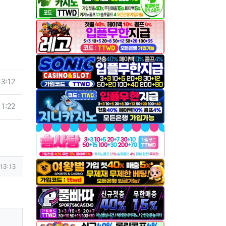
13:12
11:22
 13:13