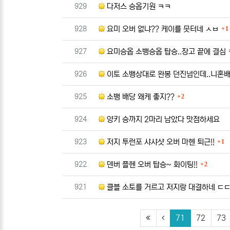
번호
929
다저스 승옵기원 ㅋㅋ
댓
번호
928
요미 오버 없냐?? 케이를 못터네 ㅅㅂ
1
번호
927
요미승옵 소뱅승옵 탑승..장고 끝에 결심 
번호
926
이토 소뱅상대로 완봉 던진넘인데..니혼
댓글
번호
925
소뱅 배당 왜케 좋지??
2
번호
924
양키 승까지 2마리 남았다 맛점하세요
댓글
번호
923
저지 투런포 샤샤샷 오버 마헨 퇴근!!
1
댓글
번호
922
덴버 플헨 오버 탑승~ 화이팅!!
2
번호
921
클블 소토를 거르고 저지랑 대결하네 ㄷ
(first)
(previous)
(current)
71
72
73