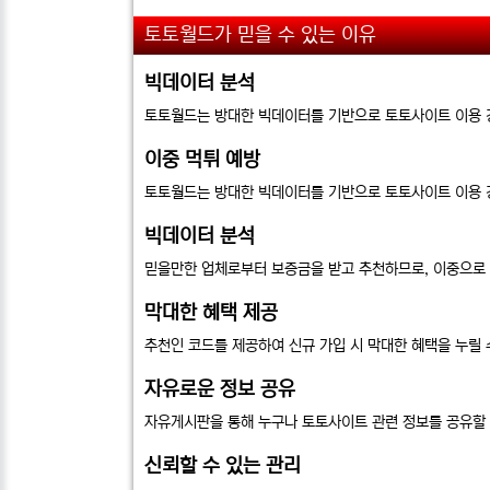
토토월드가 믿을 수 있는 이유
빅데이터 분석
토토월드는 방대한 빅데이터를 기반으로 토토사이트 이용 경
이중 먹튀 예방
토토월드는 방대한 빅데이터를 기반으로 토토사이트 이용 경
빅데이터 분석
믿을만한 업체로부터 보증금을 받고 추천하므로, 이중으로 
막대한 혜택 제공
추천인 코드를 제공하여 신규 가입 시 막대한 혜택을 누릴 
자유로운 정보 공유
자유게시판을 통해 누구나 토토사이트 관련 정보를 공유할 수
신뢰할 수 있는 관리