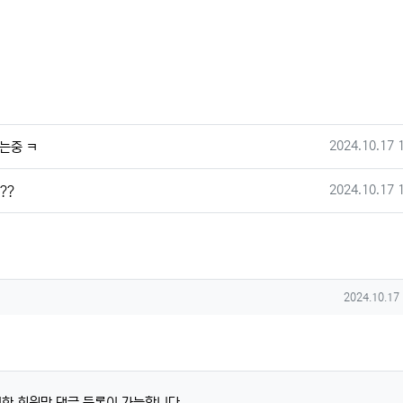
작성일
2024.10.17 
리는중 ㅋ
작성일
2024.10.17 
??
작성일
2024.10.17
한 회원만 댓글 등록이 가능합니다.