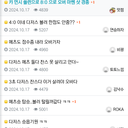
댓글
캬 먼시 쏠런으로 8:0 으로 오버 마헨 샷 경종
1
등록일
조회
등록자
2024.10.17
4839
맛점
댓글
4:0 이네 다저스 뷸려 한점도 안줌??
1
등록일
조회
등록자
2024.10.17
5207
연승하자
메츠도 점수좀 내라 오바가자
등록일
조회
등록자
2024.10.17
4960
비광
다저스 메츠 둘다 찬스 못 살리고 언더~
등록일
조회
등록자
2024.10.17
4800
토토느낌
3초 다저스 찬스다 이거 살려야 오바다
등록일
조회
등록자
2024.10.17
4479
김낙수
댓글
메츠승 탑승..뷸러 털릴꺼같다 ㅋㅋ
1
등록일
조회
등록자
2024.10.17
5001
ROKA
다저스 승옵기원 ㅋㅋ