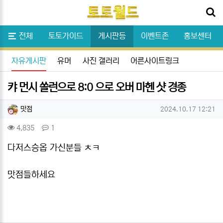
닫기
메뉴
스포츠분석
전체
토토가이드
게시판등
이벤트존
홍보센터
자유게시판
유머
사진 갤러리
어른사이트링크
캬 먼시 쏠런으로 8:0 으로 오버 마헨 샷 경종
작성자 정보
작성
작성일
맛점
2024.10.17 12:21
컨텐츠 정보
조회
댓글
4,835
1
본문
다저스승옵 가신분들 ㅊㅋ
맛점들하세요