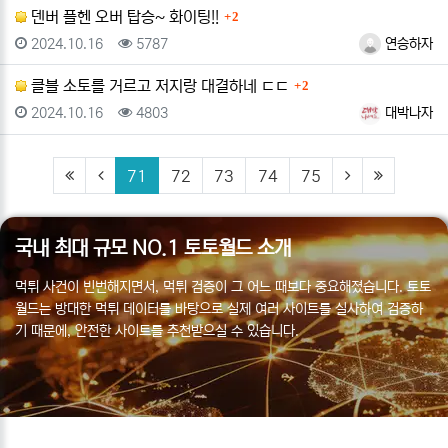
댓글
덴버 플헨 오버 탑승~ 화이팅!!
2
등록일
조회
등록자
2024.10.16
5787
연승하자
댓글
클블 소토를 거르고 저지랑 대결하네 ㄷㄷ
2
등록일
조회
등록자
2024.10.16
4803
대박나자
(first)
(previous)
(current)
(next)
(last)
71
72
73
74
75
국내 최대 규모 NO.1 토토월드 소개
먹튀 사건이 빈번해지면서, 먹튀 검증이 그 어느 때보다 중요해졌습니다. 토토
월드는 방대한 먹튀 데이터를 바탕으로 실제 여러 사이트를 실사하여 검증하
기 때문에, 안전한 사이트를 추천받으실 수 있습니다.