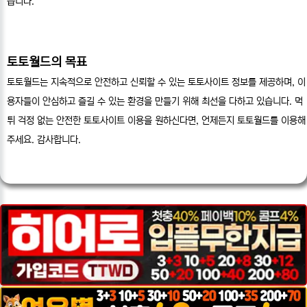
습니다.
토토월드의 목표
토토월드는 지속적으로 안전하고 신뢰할 수 있는 토토사이트 정보를 제공하며, 이
용자들이 안심하고 즐길 수 있는 환경을 만들기 위해 최선을 다하고 있습니다. 먹
튀 걱정 없는 안전한 토토사이트 이용을 원하신다면, 언제든지 토토월드를 이용해
주세요. 감사합니다.
___________