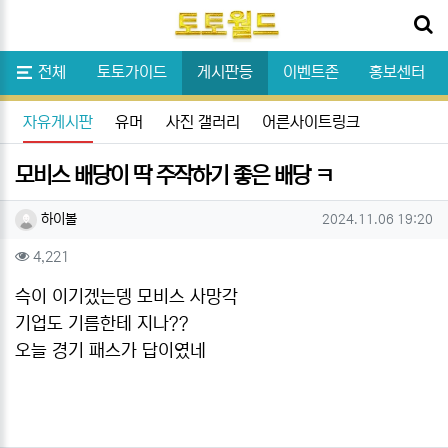
닫기
메뉴
스포츠분석
전체
토토가이드
게시판등
이벤트존
홍보센터
자유게시판
유머
사진 갤러리
어른사이트링크
모비스 배당이 딱 주작하기 좋은 배당 ㅋ
작성자 정보
작성
작성일
하이볼
2024.11.06 19:20
컨텐츠 정보
조회
4,221
본문
슥이 이기겠는뎅 모비스 사망각
기업도 기름한테 지나??
오늘 경기 패스가 답이였네