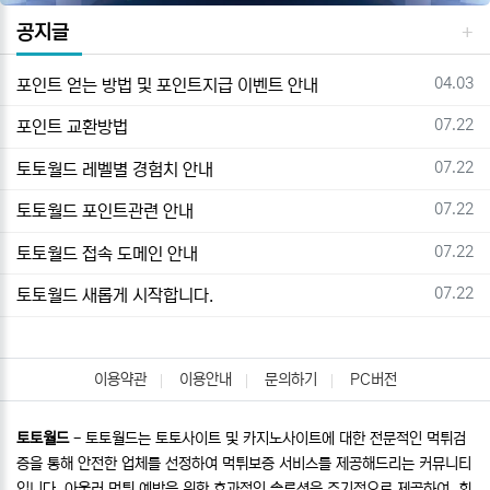
공지글
등록일
04.03
포인트 얻는 방법 및 포인트지급 이벤트 안내
등록일
07.22
포인트 교환방법
등록일
07.22
토토월드 레벨별 경험치 안내
등록일
07.22
토토월드 포인트관련 안내
등록일
07.22
토토월드 접속 도메인 안내
등록일
07.22
토토월드 새롭게 시작합니다.
이용약관
이용안내
문의하기
PC버전
토토월드
- 토토월드는 토토사이트 및 카지노사이트에 대한 전문적인 먹튀검
증을 통해 안전한 업체를 선정하여 먹튀보증 서비스를 제공해드리는 커뮤니티
입니다. 아울러 먹튀 예방을 위한 효과적인 솔루션을 주기적으로 제공하여, 회