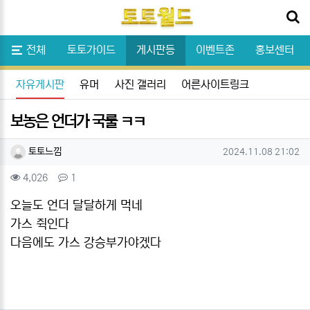
닫기
메뉴
스포츠분석
전체
토토가이드
게시판등
이벤트존
홍보센터
자유게시판
유머
사진 갤러리
어른사이트링크
보농은 언더가 국룰 ㅋㅋ
작성자 정보
작성
작성일
토토느낌
2024.11.08 21:02
컨텐츠 정보
조회
댓글
4,026
1
본문
오늘도 언더 달달하게 먹네
가스 쥑인다
다음에도 가스 강승부가야겠다