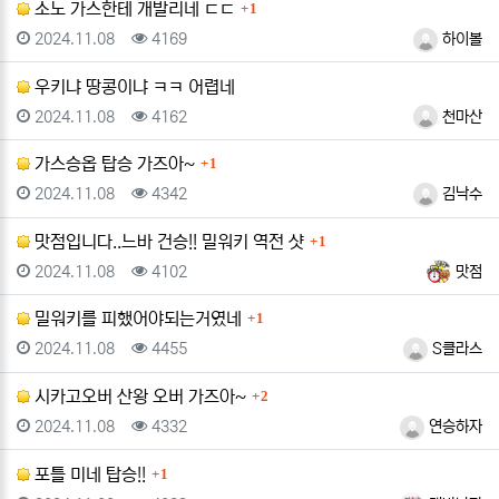
댓글
소노 가스한테 개발리네 ㄷㄷ
1
등록일
조회
등록자
2024.11.08
4169
하이볼
우키냐 땅콩이냐 ㅋㅋ 어렵네
등록일
조회
등록자
2024.11.08
4162
천마산
댓글
가스승옵 탑승 가즈아~
1
등록일
조회
등록자
2024.11.08
4342
김낙수
댓글
맛점입니다..느바 건승!! 밀워키 역전 샷
1
등록일
조회
등록자
2024.11.08
4102
맛점
댓글
밀워키를 피했어야되는거였네
1
등록일
조회
등록자
2024.11.08
4455
S클라스
댓글
시카고오버 산왕 오버 가즈아~
2
등록일
조회
등록자
2024.11.08
4332
연승하자
댓글
포틀 미네 탑승!!
1