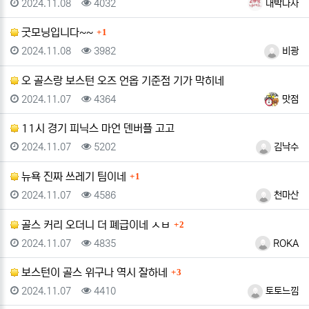
등록일
조회
등록자
2024.11.08
4032
대박나자
댓글
굿모닝입니다~~
1
등록일
조회
등록자
2024.11.08
3982
비광
오 골스랑 보스턴 오즈 언옵 기준점 기가 막히네
등록일
조회
등록자
2024.11.07
4364
맛점
11시 경기 피닉스 마언 덴버플 고고
등록일
조회
등록자
2024.11.07
5202
김낙수
댓글
뉴욕 진짜 쓰레기 팀이네
1
등록일
조회
등록자
2024.11.07
4586
천마산
댓글
골스 커리 오더니 더 폐급이네 ㅅㅂ
2
등록일
조회
등록자
2024.11.07
4835
ROKA
댓글
보스턴이 골스 위구나 역시 잘하네
3
등록일
조회
등록자
2024.11.07
4410
토토느낌