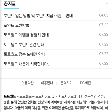
공지글
등록일
04.03
포인트 얻는 방법 및 포인트지급 이벤트 안내
등록일
07.22
포인트 교환방법
등록일
07.22
토토월드 레벨별 경험치 안내
등록일
07.22
토토월드 포인트관련 안내
등록일
07.22
토토월드 접속 도메인 안내
등록일
07.22
토토월드 새롭게 시작합니다.
이용약관
이용안내
문의하기
PC버전
토토월드
- 토토월드는 토토사이트 및 카지노사이트에 대한 전문적인 먹튀검
증을 통해 안전한 업체를 선정하여 먹튀보증 서비스를 제공해드리는 커뮤니티
입니다. 아울러 먹튀 예방을 위한 효과적인 솔루션을 주기적으로 제공하여, 회