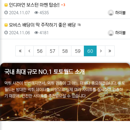
댓글
인디마언 보스턴 마헨 탑승!!
3
등록일
조회
등록자
2024.11.07
4535
하이볼
모비스 배당이 딱 주작하기 좋은 배당 ㅋ
등록일
조회
등록자
2024.11.06
4181
하이볼
(first)
(previous)
(current)
(next)
(last)
56
57
58
59
60
국내 최대 규모 NO.1 토토월드 소개
먹튀 사건이 빈번해지면서, 먹튀 검증이 그 어느 때보다 중요해졌습니다. 토토
월드는 방대한 먹튀 데이터를 바탕으로 실제 여러 사이트를 실사하여 검증하
기 때문에, 안전한 사이트를 추천받으실 수 있습니다.