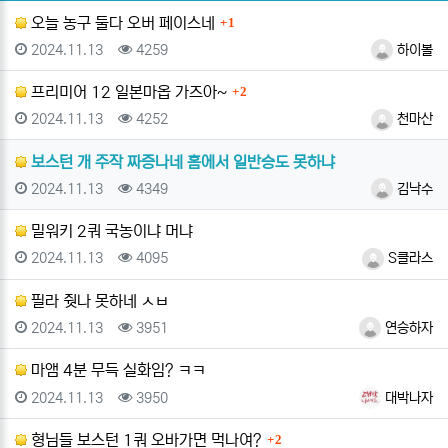
댓글
오늘 농구 둘다 오버 페이스네
1
등록일
조회
등록자
2024.11.13
4259
하이볼
댓글
프리미어 12 일본마옵 가즈아~
2
등록일
조회
등록자
2024.11.13
4252
천마산
보스턴 개 주작 짜증나네 홈에서 일반승도 못하냐
등록일
조회
등록자
2024.11.13
4349
김낙수
밀워키 2쿼 국농이냐 머냐
등록일
조회
등록자
2024.11.13
4095
S클라스
필라 줫나 못하네 ㅅㅂ
등록일
조회
등록자
2024.11.13
3951
연승하자
마앰 4분 무득 실화임? ㅋㅋ
등록일
조회
등록자
2024.11.13
3950
대박나자
댓글
형님들 보스턴 1쿼 오바가면 먹나여?
2