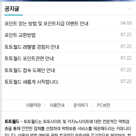
공지글
등록일
04.03
포인트 얻는 방법 및 포인트지급 이벤트 안내
등록일
07.22
포인트 교환방법
등록일
07.22
토토월드 레벨별 경험치 안내
등록일
07.22
토토월드 포인트관련 안내
등록일
07.22
토토월드 접속 도메인 안내
등록일
07.22
토토월드 새롭게 시작합니다.
이용약관
이용안내
문의하기
PC버전
토토월드
- 토토월드는 토토사이트 및 카지노사이트에 대한 전문적인 먹튀검
증을 통해 안전한 업체를 선정하여 먹튀보증 서비스를 제공해드리는 커뮤니티
입니다. 아울러 먹튀 예방을 위한 효과적인 솔루션을 주기적으로 제공하여, 회