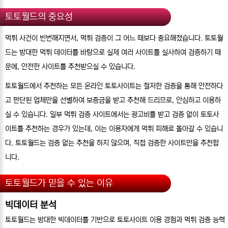
토토월드의 중요성
먹튀 사건이 빈번해지면서, 먹튀 검증이 그 어느 때보다 중요해졌습니다. 토토월
드는 방대한 먹튀 데이터를 바탕으로 실제 여러 사이트를 실사하여 검증하기 때
문에, 안전한 사이트를 추천받으실 수 있습니다.
토토월드에서 추천하는 모든 온라인 토토사이트는 철저한 검증을 통해 안전하다
고 판단된 업체만을 선별하여 보증금을 받고 추천해 드리므로, 안심하고 이용하
실 수 있습니다. 일부 먹튀 검증 사이트에서는 광고비를 받고 검증 없이 토토사
이트를 추천하는 경우가 있는데, 이는 이용자에게 먹튀 피해로 돌아갈 수 있습니
다. 토토월드는 검증 없는 추천을 하지 않으며, 직접 검증한 사이트만을 추천합
니다.
토토월드가 믿을 수 있는 이유
빅데이터 분석
토토월드는 방대한 빅데이터를 기반으로 토토사이트 이용 경험과 먹튀 검증 능력