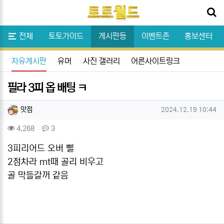
닫기
메뉴
스포츠분석
전체
토토가이드
게시판등
이벤트존
홍보센터
자유게시판
유머
사진 갤러리
어른사이트링크
필라 3피 옵 배팅 ㅋ
작성자 정보
작성
작성일
맛점
2024.12.19 10:44
컨텐츠 정보
조회
댓글
4,268
3
본문
3피리어드 오버 삘
2점차라 mt때 골리 비우고
골 막들갈꺼 같음