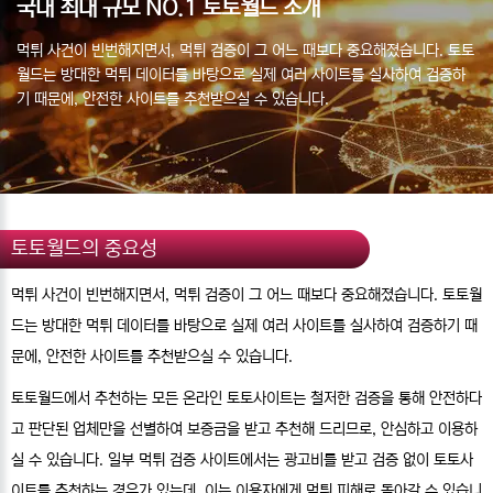
국내 최대 규모 NO.1 토토월드 소개
먹튀 사건이 빈번해지면서, 먹튀 검증이 그 어느 때보다 중요해졌습니다. 토토
월드는 방대한 먹튀 데이터를 바탕으로 실제 여러 사이트를 실사하여 검증하
기 때문에, 안전한 사이트를 추천받으실 수 있습니다.
토토월드의 중요성
먹튀 사건이 빈번해지면서, 먹튀 검증이 그 어느 때보다 중요해졌습니다. 토토월
드는 방대한 먹튀 데이터를 바탕으로 실제 여러 사이트를 실사하여 검증하기 때
문에, 안전한 사이트를 추천받으실 수 있습니다.
토토월드에서 추천하는 모든 온라인 토토사이트는 철저한 검증을 통해 안전하다
고 판단된 업체만을 선별하여 보증금을 받고 추천해 드리므로, 안심하고 이용하
실 수 있습니다. 일부 먹튀 검증 사이트에서는 광고비를 받고 검증 없이 토토사
이트를 추천하는 경우가 있는데, 이는 이용자에게 먹튀 피해로 돌아갈 수 있습니