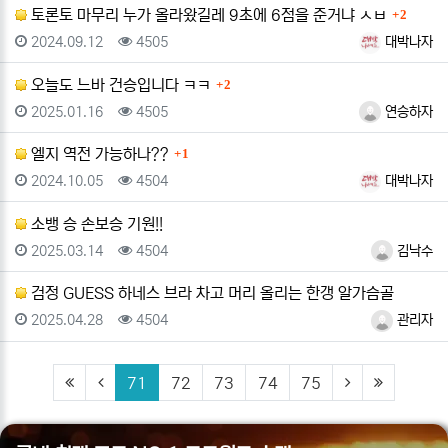
댓글
토론토 마무리 누가 올라왔길레 9초에 6점을 준거냐 ㅅㅂ
2
등록일
조회
등록자
2024.09.12
4505
대박나자
댓글
오늘도 느바 건승입니다 ㅋㅋ
2
등록일
조회
등록자
2025.01.16
4505
연승하자
댓글
엘지 역전 가능하나??
1
등록일
조회
등록자
2024.10.05
4504
대박나자
소뱅 승 손보승 기원!!
등록일
조회
등록자
2025.03.14
4504
김낙수
검정 GUESS 하네스 브라 차고 머리 올리는 한갱 알가슴골
등록일
조회
등록자
2025.04.28
4504
관리자
(first)
(previous)
(current)
(next)
(last)
71
72
73
74
75