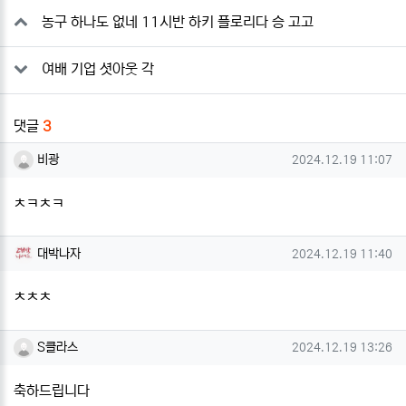
관련자료
농구 하나도 없네 11시반 하키 플로리다 승 고고
여배 기업 셧아웃 각
댓글
3
비광님의 댓글
작성일
비광
2024.12.19 11:07
ㅊㅋㅊㅋ
대박나자님의 댓글
작성일
대박나자
2024.12.19 11:40
ㅊㅊㅊ
S클라스님의 댓글
작성일
S클라스
2024.12.19 13:26
축하드립니다