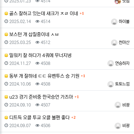
등록일
조회
등록자
2025.01.23
4514
맛점
댓글
골스 잘하고 있는데 새크가 ㅈㄹ 이네
1
등록일
조회
등록자
2025.02.14
4514
하이볼
보스턴 개 삽질중이네 ㅅㅂ
등록일
조회
등록자
2025.03.25
4512
천마산
밀워키 잘 하다가 4쿼에 무너지넹
등록일
조회
등록자
2024.11.27
4508
연승하자
댓글
동부 개 잘하네 ㄷㄷ 유벤투스 승 기원
1
등록일
조회
등록자
2024.10.06
4508
토토느낌
댓글
u23 경기 준비중 한국승언 가즈아
1
등록일
조회
등록자
2024.09.10
4507
비광
댓글
디트득 오클 투교 오클 불펜 좋다
2
등록일
조회
등록자
2024.09.07
4506
비광