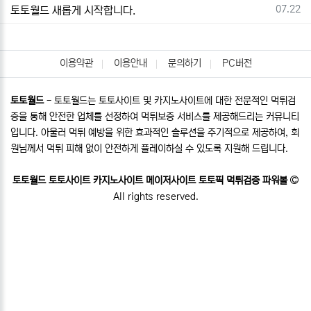
등록일
07.22
토토월드 새롭게 시작합니다.
이용약관
이용안내
문의하기
PC버전
토토월드
- 토토월드는 토토사이트 및 카지노사이트에 대한 전문적인 먹튀검
증을 통해 안전한 업체를 선정하여 먹튀보증 서비스를 제공해드리는 커뮤니티
입니다. 아울러 먹튀 예방을 위한 효과적인 솔루션을 주기적으로 제공하여, 회
원님께서 먹튀 피해 없이 안전하게 플레이하실 수 있도록 지원해 드립니다.
토토월드 토토사이트 카지노사이트 메이저사이트 토토픽 먹튀검증 파워볼
All rights reserved.