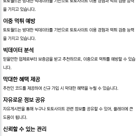
토토월드는 방대한 빅데이터를 기반으로 토토사이트 이용 경험과 먹튀 검증 능력
을 가지고 있습니다.
이중 먹튀 예방
토토월드는 방대한 빅데이터를 기반으로 토토사이트 이용 경험과 먹튀 검증 능력
을 가지고 있습니다.
빅데이터 분석
믿을만한 업체로부터 보증금을 받고 추천하므로, 이중으로 먹튀를 예방할 수 있습
니다.
막대한 혜택 제공
추천인 코드를 제공하여 신규 가입 시 막대한 혜택을 누릴 수 있습니다.
자유로운 정보 공유
자유게시판을 통해 누구나 토토사이트 관련 정보를 공유할 수 있어, 플레이에 큰
도움이 됩니다.
신뢰할 수 있는 관리