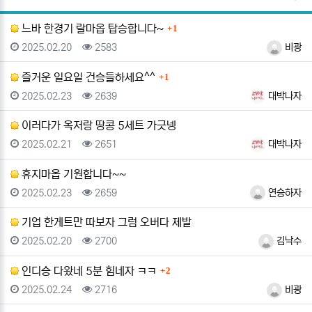
게시
댓글
느바 한경기 랄마옵 탑승합니다~
1
등록일
조회
등록자
2025.02.20
2583
비광
댓글
즐거운 일요일 건승들하세요^^
1
등록일
조회
등록자
2025.02.23
2639
대박나자
이러다가 옥저랑 땅콩 5세트 가긋넹
등록일
조회
등록자
2025.02.21
2651
대박나자
휴지마옵 기원합니다~~
등록일
조회
등록자
2025.02.23
2659
연승하자
기업 한게트만 따보자 그럼 오버다 제발
등록일
조회
등록자
2025.02.20
2700
김낙수
댓글
인디승 다왔네 5분 힘네자 ㅋㅋ
2
등록일
조회
등록자
2025.02.24
2716
비광