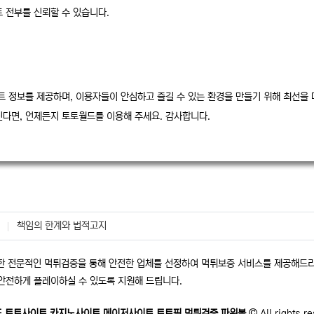
 전부를 신뢰할 수 있습니다.
 정보를 제공하며, 이용자들이 안심하고 즐길 수 있는 환경을 만들기 위해 최선을
신다면, 언제든지 토토월드를 이용해 주세요. 감사합니다.
책임의 한계와 법적고지
한 전문적인 먹튀검증을 통해 안전한 업체를 선정하여 먹튀보증 서비스를 제공해드리
안전하게 플레이하실 수 있도록 지원해 드립니다.
 토토사이트 카지노사이트 메이저사이트 토토픽 먹튀검증 파워볼
All rights r