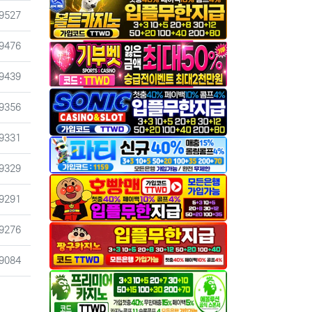
조회
9527
조회
9476
조회
9439
조회
9356
조회
9331
조회
9329
조회
9291
조회
9276
조회
9084