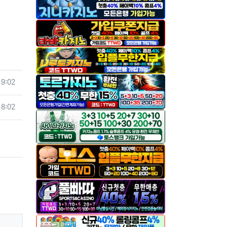
19:02
18:02