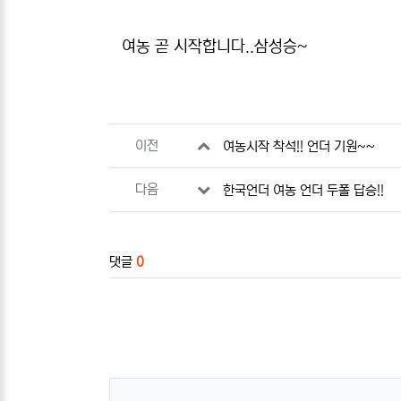
여농 곧 시작합니다..삼성승~
관련자료
이전
여농시작 착석!! 언더 기원~~
다음
한국언더 여농 언더 두폴 답승!!
댓글
0