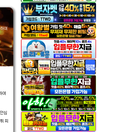
사하여
하여
 안심
튀 피