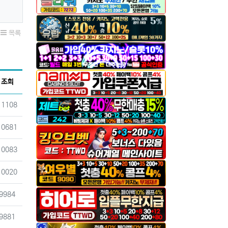
목록
조회
조회
11108
조회
10681
조회
10083
조회
10020
조회
9984
조회
9881