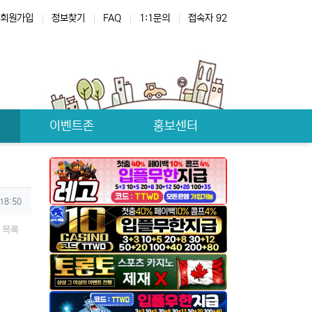
회원가입
정보찾기
FAQ
1:1문의
접속자 92
이벤트존
홍보센터
 18:50
목록