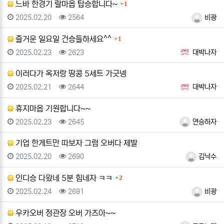
댓글
느바 한경기 랄마옵 탑승합니다~
1
등록일
조회
등록자
2025.02.20
2564
비광
댓글
즐거운 일요일 건승들하세요^^
1
등록일
조회
등록자
2025.02.23
2623
대박나자
이러다가 옥저랑 땅콩 5세트 가긋넹
등록일
조회
등록자
2025.02.21
2644
대박나자
휴지마옵 기원합니다~~
등록일
조회
등록자
2025.02.23
2645
연승하자
기업 한게트만 따보자 그럼 오버다 제발
등록일
조회
등록자
2025.02.20
2690
김낙수
댓글
인디승 다왔네 5분 힘네자 ㅋㅋ
2
등록일
조회
등록자
2025.02.24
2691
비광
우카오버 정관장 오버 가즈아~~