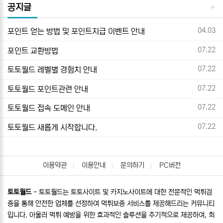
공지글
등록일
04.03
포인트 얻는 방법 및 포인트지급 이벤트 안내
등록일
07.22
포인트 교환방법
등록일
07.22
토토월드 레벨별 경험치 안내
등록일
07.22
토토월드 포인트관련 안내
등록일
07.22
토토월드 접속 도메인 안내
등록일
07.22
토토월드 새롭게 시작합니다.
이용약관
이용안내
문의하기
PC버전
토토월드
- 토토월드는 토토사이트 및 카지노사이트에 대한 전문적인 먹튀검
증을 통해 안전한 업체를 선정하여 먹튀보증 서비스를 제공해드리는 커뮤니티
입니다. 아울러 먹튀 예방을 위한 효과적인 솔루션을 주기적으로 제공하여, 회