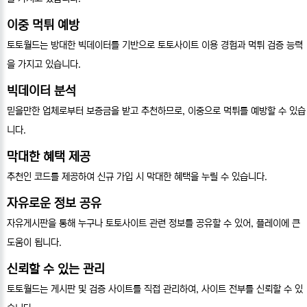
이중 먹튀 예방
토토월드는 방대한 빅데이터를 기반으로 토토사이트 이용 경험과 먹튀 검증 능력
을 가지고 있습니다.
빅데이터 분석
믿을만한 업체로부터 보증금을 받고 추천하므로, 이중으로 먹튀를 예방할 수 있습
니다.
막대한 혜택 제공
추천인 코드를 제공하여 신규 가입 시 막대한 혜택을 누릴 수 있습니다.
자유로운 정보 공유
자유게시판을 통해 누구나 토토사이트 관련 정보를 공유할 수 있어, 플레이에 큰
도움이 됩니다.
신뢰할 수 있는 관리
토토월드는 게시판 및 검증 사이트를 직접 관리하여, 사이트 전부를 신뢰할 수 있