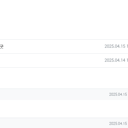
작성일
2025.04.15 
 굿
작성일
2025.04.14 
작성일
2025.04.15
작성일
2025.04.15