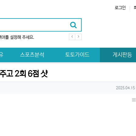
로그인
어를 설정해 주세요.
유
스포츠분석
토토가이드
게시판등
주고 2회 6점 샷
작성일
2025.04.15