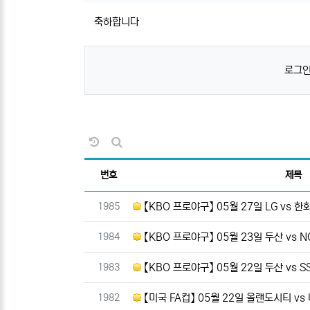
축하합니다
로그인
날짜순 정렬
게시판 검색
번호
제목
번호
1985
【KBO 프로야구】 05월 27일 LG vs 
번호
1984
【KBO 프로야구】 05월 23일 두산 vs 
번호
1983
【KBO 프로야구】 05월 22일 두산 vs 
번호
1982
【미국 FA컵】 05월 22일 올랜도시티 v