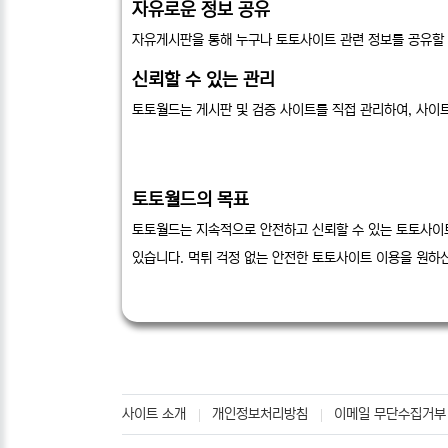
자유로운 정보 공유
자유게시판을 통해 누구나 토토사이트 관련 정보를 공유할 수
신뢰할 수 있는 관리
토토월드는 게시판 및 검증 사이트를 직접 관리하여, 사이트
토토월드의 목표
토토월드는 지속적으로 안전하고 신뢰할 수 있는 토토사이트
있습니다. 먹튀 걱정 없는 안전한 토토사이트 이용을 원하
___________
사이트 소개
개인정보처리방침
이메일 무단수집거부