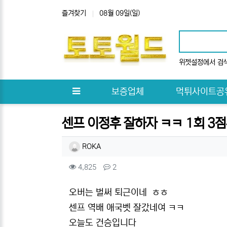
상단 네비
닫기
즐겨찾기
08월 09일(일)
위젯설정에서 검색
메인 메뉴
보증업체
먹튀사이트공
센프 이정후 잘하자 ㅋㅋ 1회 3점
작성자 정보
작성
ROKA
컨텐츠 정보
조회
댓글
4,825
2
본문
오버는 벌써 퇴근이네 ㅎㅎ
센프 역배 애국벳 잘갔네여 ㅋㅋ
오늘도 건승입니다