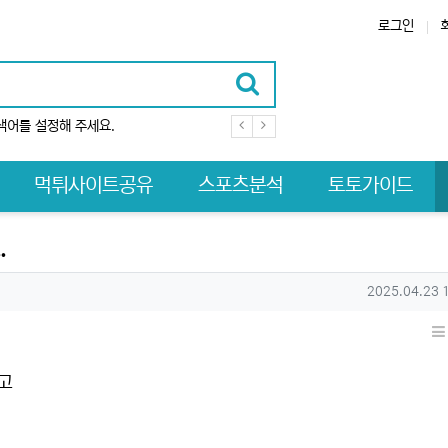
로그인
색어를 설정해 주세요.
먹튀사이트공유
스포츠분석
토토가이드
.
작성일
2025.04.23 
고