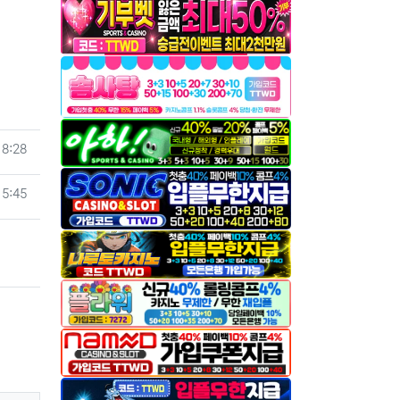
18:28
15:45