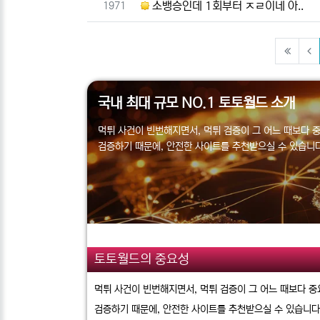
번호
소뱅승인데 1회부터 ㅈㄹ이네 아..
1971
국내 최대 규모 NO.1 토토월드 소개
먹튀 사건이 빈번해지면서, 먹튀 검증이 그 어느 때보다
검증하기 때문에, 안전한 사이트를 추천받으실 수 있습니다
토토월드의 중요성
먹튀 사건이 빈번해지면서, 먹튀 검증이 그 어느 때보다 
검증하기 때문에, 안전한 사이트를 추천받으실 수 있습니다