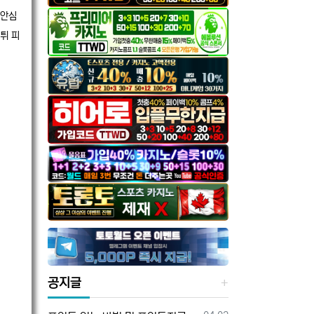
 안심
튀 피
공지글