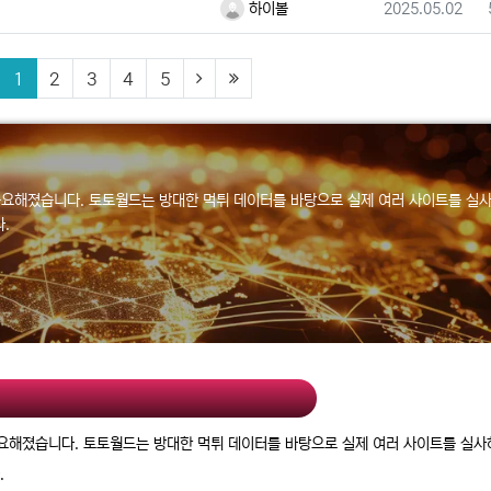
등록자
등록일
하이볼
2025.05.02
(current)
(next)
(last)
1
2
3
4
5
 중요해졌습니다. 토토월드는 방대한 먹튀 데이터를 바탕으로 실제 여러 사이트를 실
.
중요해졌습니다. 토토월드는 방대한 먹튀 데이터를 바탕으로 실제 여러 사이트를 실사
.