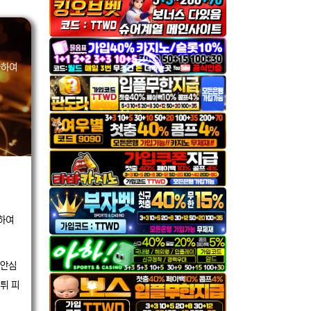
사하여
하여
 안심
튀 피