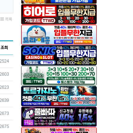
목록
조회
조회
2524
조회
2603
조회
2623
조회
2639
조회
2673
조회
2675