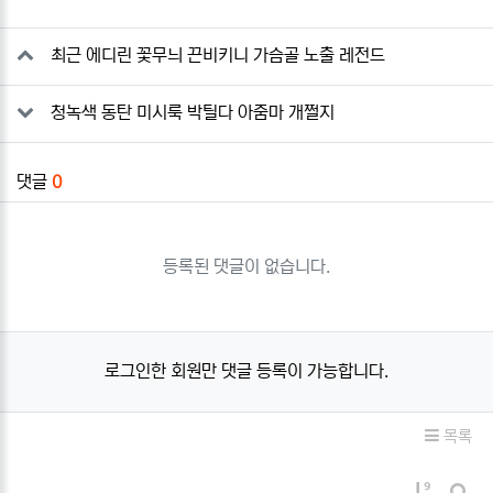
관련자료
최근 에디린 꽃무늬 끈비키니 가슴골 노출 레전드
청녹색 동탄 미시룩 박틸다 아줌마 개쩔지
댓글
0
등록된 댓글이 없습니다.
로그인한 회원만 댓글 등록이 가능합니다.
목록
게시물 