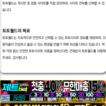
토토월드는 게시판 및 검증 사이트를 직접 관리하여, 사이트 전부를 신뢰할 수 있
습니다.
토토월드의 목표
토토월드는 지속적으로 안전하고 신뢰할 수 있는 토토사이트 정보를 제공하며, 이
용자들이 안심하고 즐길 수 있는 환경을 만들기 위해 최선을 다하고 있습니다. 먹
튀 걱정 없는 안전한 토토사이트 이용을 원하신다면, 언제든지 토토월드를 이용해
주세요. 감사합니다.
___________