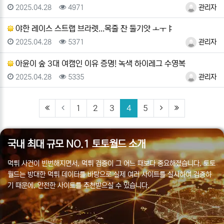
등록일
조회
등록자
2025.04.28
4971
관리자
야한 레이스 스트랩 브라렛...목줄 찬 둘기얏 ㅗㅜㅑ
등록일
조회
등록자
2025.04.28
5371
관리자
아윤이 숲 3대 여캠인 이유 증명! 녹색 하이레그 수영복
등록일
조회
등록자
2025.04.28
5335
관리자
(first)
(current)
(next)
(last)
1
2
3
4
5
국내 최대 규모 NO.1 토토월드 소개
먹튀 사건이 빈번해지면서, 먹튀 검증이 그 어느 때보다 중요해졌습니다. 토토
월드는 방대한 먹튀 데이터를 바탕으로 실제 여러 사이트를 실사하여 검증하
기 때문에, 안전한 사이트를 추천받으실 수 있습니다.