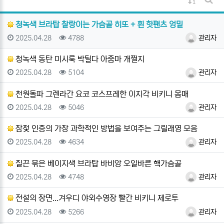
게시
청녹색 브라탑 찰랑이는 가슴골 히또 + 흰 핫팬츠 엉밑
등록일
조회
등록자
2025.04.28
4788
관리자
청녹색 동탄 미시룩 박틸다 아줌마 개쩔지
등록일
조회
등록자
2025.04.28
5104
관리자
천원돌파 그렌라간 요코 코스프레한 이지각 비키니 몸매
등록일
조회
등록자
2025.04.28
5046
관리자
참젖 인증의 가장 과학적인 방법을 보여주는 그릴래영 모음
등록일
조회
등록자
2025.04.28
4634
관리자
질끈 묶은 베이지색 브라탑 바비앙 오일바른 핵가슴골
등록일
조회
등록자
2025.04.28
4748
관리자
전설의 장면...겨우디 야외수영장 빨간 비키니 제로투
등록일
조회
등록자
2025.04.28
5266
관리자