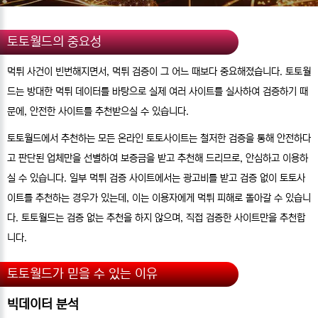
토토월드의 중요성
먹튀 사건이 빈번해지면서, 먹튀 검증이 그 어느 때보다 중요해졌습니다. 토토월
드는 방대한 먹튀 데이터를 바탕으로 실제 여러 사이트를 실사하여 검증하기 때
문에, 안전한 사이트를 추천받으실 수 있습니다.
토토월드에서 추천하는 모든 온라인 토토사이트는 철저한 검증을 통해 안전하다
고 판단된 업체만을 선별하여 보증금을 받고 추천해 드리므로, 안심하고 이용하
실 수 있습니다. 일부 먹튀 검증 사이트에서는 광고비를 받고 검증 없이 토토사
이트를 추천하는 경우가 있는데, 이는 이용자에게 먹튀 피해로 돌아갈 수 있습니
다. 토토월드는 검증 없는 추천을 하지 않으며, 직접 검증한 사이트만을 추천합
니다.
토토월드가 믿을 수 있는 이유
빅데이터 분석