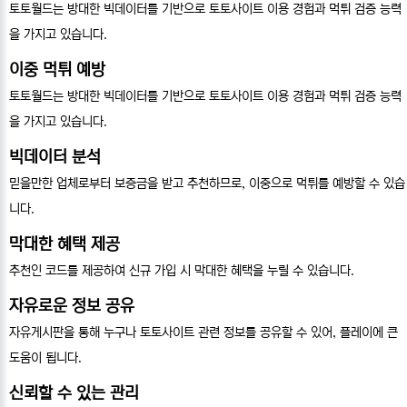
토토월드는 방대한 빅데이터를 기반으로 토토사이트 이용 경험과 먹튀 검증 능력
을 가지고 있습니다.
이중 먹튀 예방
토토월드는 방대한 빅데이터를 기반으로 토토사이트 이용 경험과 먹튀 검증 능력
을 가지고 있습니다.
빅데이터 분석
믿을만한 업체로부터 보증금을 받고 추천하므로, 이중으로 먹튀를 예방할 수 있습
니다.
막대한 혜택 제공
추천인 코드를 제공하여 신규 가입 시 막대한 혜택을 누릴 수 있습니다.
자유로운 정보 공유
자유게시판을 통해 누구나 토토사이트 관련 정보를 공유할 수 있어, 플레이에 큰
도움이 됩니다.
신뢰할 수 있는 관리