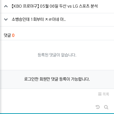
관련자료
【KBO 프로야구】 05월 06일 두산 vs LG 스포츠 분석
소뱅승인데 1회부터 ㅈㄹ이네 아..
댓글
0
등록된 댓글이 없습니다.
로그인한 회원만 댓글 등록이 가능합니다.
목록
날짜순 
게시