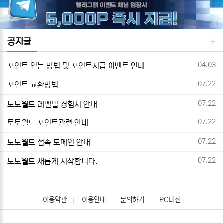
공지글
등록일
04.03
포인트 얻는 방법 및 포인트지급 이벤트 안내
등록일
07.22
포인트 교환방법
등록일
07.22
토토월드 레벨별 경험치 안내
등록일
07.22
토토월드 포인트관련 안내
등록일
07.22
토토월드 접속 도메인 안내
등록일
07.22
토토월드 새롭게 시작합니다.
이용약관
이용안내
문의하기
PC버전