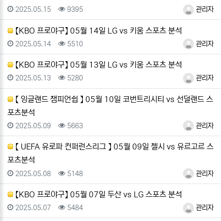
등록일
조회
등록자
2025.05.15
9395
관리자
【KBO 프로야구】 05월 14일 LG vs 키움 스포츠 분석
등록일
조회
등록자
2025.05.14
5510
관리자
【KBO 프로야구】 05월 13일 LG vs 키움 스포츠 분석
등록일
조회
등록자
2025.05.13
5280
관리자
【 잉글랜드 챔피언쉽 】 05월 10일 코번트리시티 vs 선덜랜드 스
포츠분석
등록일
조회
등록자
2025.05.09
5663
관리자
【 UEFA 유로파 컨퍼런스리그 】 05월 09일 첼시 vs 유르고르 스
포츠분석
등록일
조회
등록자
2025.05.08
5148
관리자
【KBO 프로야구】 05월 07일 두산 vs LG 스포츠 분석
등록일
조회
등록자
2025.05.07
5484
관리자