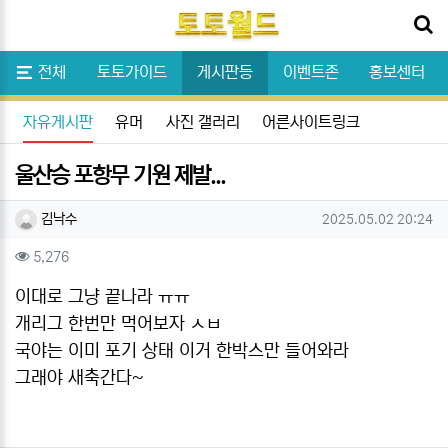
닫기
메뉴
스포츠분석
전체
토토가이드
게시판등
이벤트존
홍보센터
자유게시판
유머
사진 갤러리
어른사이트링크
울산승 포항무 기원 제발...
작성자 정보
작성
작성일
김낙수
2025.05.02 20:24
컨텐츠 정보
조회
5,276
본문
이대로 그냥 끝나라 ㅠㅠ
개리그 한번만 먹어보자 ㅅㅂ
국야는 이미 포기 상태 이거 한박스만 들어와라
그래야 새축간다~