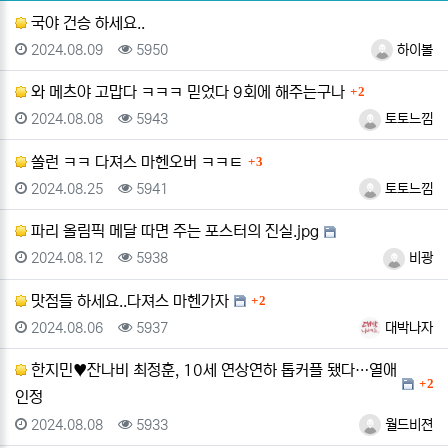
국야 건승 하세요..
등록일
조회
등록자
2024.08.09
5950
하이볼
댓글
와 메츠야 고맙다 ㅋㅋㅋ 믿었다 9회에 해주는구나
2
등록일
조회
등록자
2024.08.08
5943
토토느낌
댓글
쏠런 ㅋㅋ 다져스 마헨오버 ㅋㅋㅌ
3
등록일
조회
등록자
2024.08.25
5941
토토느낌
파리 올림픽 메달 따면 주는 포스터의 진실.jpg
등록일
조회
등록자
2024.08.12
5938
비광
댓글
맛점들 하세요..다져스 마헨가자
2
등록일
조회
등록자
2024.08.06
5937
대박나자
한지민♥잔나비 최정훈, 10세 연상연하 톱커플 됐다…열애
댓글
2
인정
등록일
조회
등록자
2024.08.08
5933
월드비젼