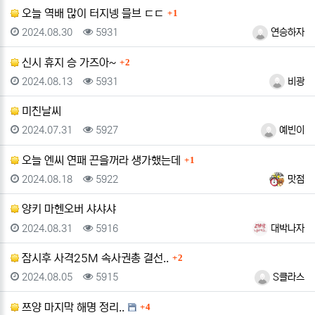
댓글
오늘 역배 많이 터지넹 믈브 ㄷㄷ
1
등록일
조회
등록자
2024.08.30
5931
연승하자
댓글
신시 휴지 승 가즈아~
2
등록일
조회
등록자
2024.08.13
5931
비광
미친날씨
등록일
조회
등록자
2024.07.31
5927
예빈이
댓글
오늘 엔씨 연패 끈을꺼라 생가했는데
1
등록일
조회
등록자
2024.08.18
5922
맛점
양키 마헨오버 샤샤샤
등록일
조회
등록자
2024.08.31
5916
대박나자
댓글
잠시후 사격25M 속사권총 결선..
2
등록일
조회
등록자
2024.08.05
5915
S클라스
댓글
쯔양 마지막 해명 정리..
4