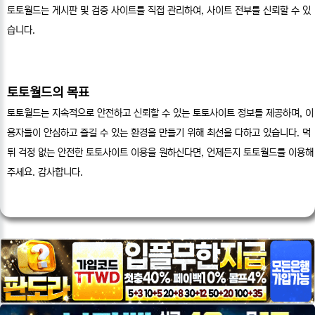
토토월드는 게시판 및 검증 사이트를 직접 관리하여, 사이트 전부를 신뢰할 수 있
습니다.
토토월드의 목표
토토월드는 지속적으로 안전하고 신뢰할 수 있는 토토사이트 정보를 제공하며, 이
용자들이 안심하고 즐길 수 있는 환경을 만들기 위해 최선을 다하고 있습니다. 먹
튀 걱정 없는 안전한 토토사이트 이용을 원하신다면, 언제든지 토토월드를 이용해
주세요. 감사합니다.
___________