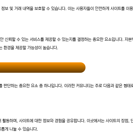
 정보 및 거래 내역을 보호할 수 있습니다. 이는 사용자들이 안전하게 사이트를 이용
안 신뢰할 수 있는 서비스를 제공할 수 있는지를 결정하는 중요한 요소입니다. 자본
는 환경을 제공할 가능성이 높습니다.
 판단하는 중요한 요소 중 하나입니다. 이러한 커뮤니티는 주로 다음과 같은 형태
활동하며, 사이트에 대한 정보와 경험을 공유합니다. 이곳에서는 사이트의 장점, 단
유롭게 나눌 수 있습니다.