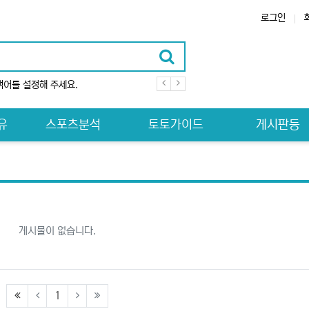
로그인
어를 설정해 주세요.
유
스포츠분석
토토가이드
게시판등
게시물이 없습니다.
(first)
1