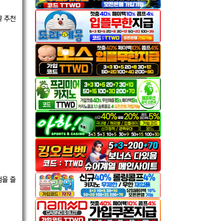
약 추천
험을 즐