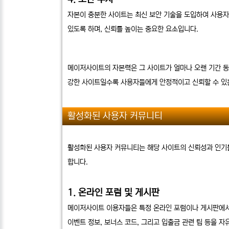
자본이 충분한 사이트는 최신 보안 기술을 도입하여 사용자
있도록 하며, 신뢰를 높이는 중요한 요소입니다.
메이저사이트의 자본력은 그 사이트가 얼마나 오랜 기간 동
강한 사이트일수록 사용자들에게 안정적이고 신뢰할 수 있
활성화된 사용자 커뮤니티
활성화된 사용자 커뮤니티는 해당 사이트의 신뢰성과 인기를
합니다.
1. 온라인 포럼 및 게시판
메이저사이트 이용자들은 특정 온라인 포럼이나 게시판에서 
이벤트 정보, 보너스 코드, 그리고 입출금 관련 팁 등을 자