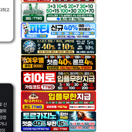
 다하고
로 신
 행위
 긍정
하거나
것이