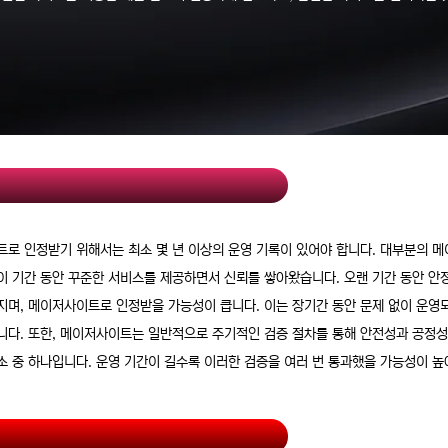
로 인정받기 위해서는 최소 몇 년 이상의 운영 기록이 있어야 합니다. 대부분의 
 이 기간 동안 꾸준한 서비스를 제공하면서 신뢰를 쌓아왔습니다. 오랜 기간 동안 안
며, 메이저사이트로 인정받을 가능성이 큽니다. 이는 장기간 동안 문제 없이 운영
다. 또한, 메이저사이트는 일반적으로 주기적인 검증 절차를 통해 안전성과 공정성
소 중 하나입니다. 운영 기간이 길수록 이러한 검증을 여러 번 통과했을 가능성이 높아