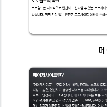
토토월드의 목표
토토월드는 지속적으로 안전하고 신뢰할 수 있는 토토사이트
있습니다. 먹튀 걱정 없는 안전한 토토사이트 이용을 원하
메
메이저사이트란?
"메이저사이트"는 주로 온라인 베팅, 카지노, 스포츠 토
뢰성이 높은, 안전하고 검증된 사이트를 의미합니다. 이러한
로부터 안전하다고 여겨집니다. 메이저사이트는 보통 오래
적인 평가를 받고 있는 경우가 많습니다. 반면, 신뢰성이
게임 결과가 불공정할 수 있어 주의가 필요합니다. 이와 