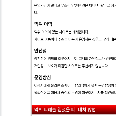
운영기간이 길다고 무조건 안전한 것은 아니며, 짧다고 해
다.
먹튀 이력
먹튀 이력이 있는 사이트는 배제합니다.
사이트 이름이나 주소를 바꾸어 운영하는 경우도 많기 때문
안전성
충환전이 원활히 이루어지는지, 고객의 개인정보가 안전하
개인정보 보호가 미흡한 사이트는 추천하지 않습니다.
운영방침
이용자에게 불리한 조항이나 합리적이지 못한 운영방침이 
합리적이고 이용자 중심의 운영이 이루어지는지를 확인합니
먹튀 피해를 입었을 때, 대처 방법