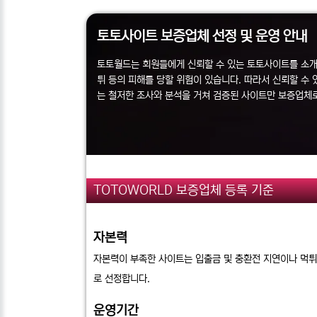
토토사이트 보증업체 선정 및 운영 안내
토토월드는 회원들에게 신뢰할 수 있는 토토사이트를 소개하
튀 등의 피해를 당할 위험이 있습니다. 따라서 신뢰할 수
는 철저한 조사와 분석을 거쳐 검증된 사이트만 보증업체
TOTOWORLD 보증업체 등록 기준
자본력
자본력이 부족한 사이트는 입출금 및 충환전 지연이나 먹튀
로 선정합니다.
운영기간