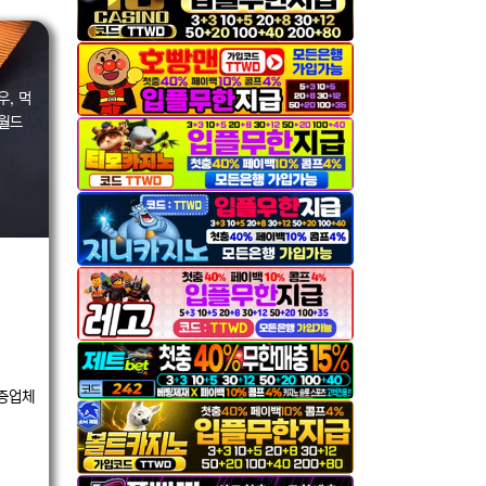
, 먹
토월드
보증업체