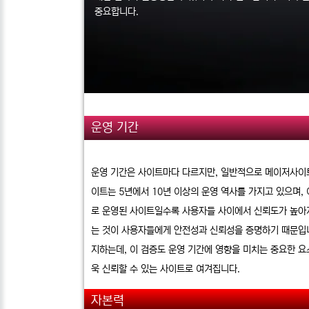
중요합니다.
운영 기간
운영 기간은 사이트마다 다르지만, 일반적으로 메이저사이트
이트는 5년에서 10년 이상의 운영 역사를 가지고 있으며,
로 운영된 사이트일수록 사용자들 사이에서 신뢰도가 높아지
는 것이 사용자들에게 안전성과 신뢰성을 증명하기 때문입니
지하는데, 이 검증도 운영 기간에 영향을 미치는 중요한 요
욱 신뢰할 수 있는 사이트로 여겨집니다.
자본력