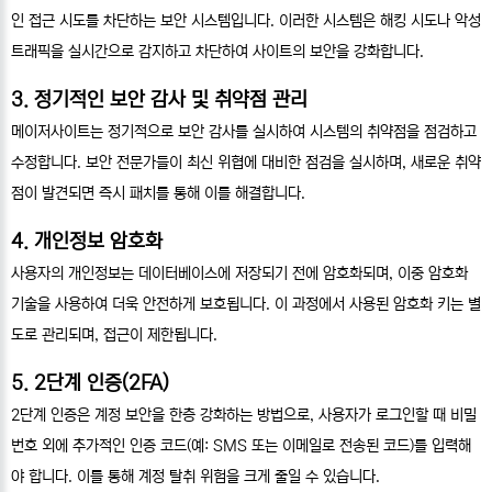
인 접근 시도를 차단하는 보안 시스템입니다. 이러한 시스템은 해킹 시도나 악성
트래픽을 실시간으로 감지하고 차단하여 사이트의 보안을 강화합니다.
3. 정기적인 보안 감사 및 취약점 관리
메이저사이트는 정기적으로 보안 감사를 실시하여 시스템의 취약점을 점검하고
수정합니다. 보안 전문가들이 최신 위협에 대비한 점검을 실시하며, 새로운 취약
점이 발견되면 즉시 패치를 통해 이를 해결합니다.
4. 개인정보 암호화
사용자의 개인정보는 데이터베이스에 저장되기 전에 암호화되며, 이중 암호화
기술을 사용하여 더욱 안전하게 보호됩니다. 이 과정에서 사용된 암호화 키는 별
도로 관리되며, 접근이 제한됩니다.
5. 2단계 인증(2FA)
2단계 인증은 계정 보안을 한층 강화하는 방법으로, 사용자가 로그인할 때 비밀
번호 외에 추가적인 인증 코드(예: SMS 또는 이메일로 전송된 코드)를 입력해
야 합니다. 이를 통해 계정 탈취 위험을 크게 줄일 수 있습니다.