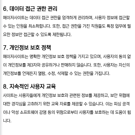
6. 데이터 접근 권한 관리
메이저사이트는 데이터 접근 권한을 엄격하게 관리하며, 사용자 정보에 접근할
수 있는 인원을 최소화합니다. 또한, 접근 권한을 가진 직원들도 특정 업무에 필
요한 정보만 접근할 수 있도록 제한됩니다.
7. 개인정보 보호 정책
메이저사이트는 명확한 개인정보 보호 정책을 가지고 있으며, 사용자의 동의 없
이 개인정보를 제3자와 공유하거나 판매하지 않습니다. 또한, 사용자는 자신의
개인정보를 언제든지 열람, 수정, 삭제할 수 있는 권한을 가집니다.
8. 지속적인 사용자 교육
사이트는 사용자들에게 개인정보 보호와 관련된 정보를 제공하고, 보안 위협에
대한 경각심을 고취하기 위한 교육 자료를 제공할 수 있습니다. 이는 피싱 공격
이나 악성 소프트웨어 감염 등의 위험으로부터 사용자를 보호하는 데 도움이 됩
니다.