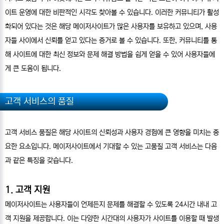
이트 운영에 대한 비판적인 시각도 찾아볼 수 있습니다. 이러한 커뮤니티가 활성
화되어 있다는 것은 해당 메이저사이트가 많은 사용자를 보유하고 있으며, 사용
자들 사이에서 신뢰를 얻고 있다는 증거로 볼 수 있습니다. 또한, 커뮤니티를 통
해 사이트에 대한 최신 정보와 문제 해결 방법을 쉽게 얻을 수 있어 사용자들에
게 큰 도움이 됩니다.
고객 서비스의 품질
고객 서비스 품질은 해당 사이트의 신뢰성과 사용자 경험에 큰 영향을 미치는 중
요한 요소입니다. 메이저사이트에서 기대할 수 있는 고품질 고객 서비스는 다음
과 같은 특징을 갖습니다.
1. 고객 지원
메이저사이트는 사용자들이 언제든지 문제를 해결할 수 있도록 24시간 내내 고
객 지원을 제공합니다. 이는 다양한 시간대의 사용자가 사이트를 이용할 때 발생