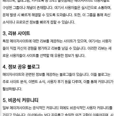
페이스북, 텔레그램, 카카오톡 등 SNS 플랫폼에는 메이저사이트 이용자들로
구성된 그룹이나 채널이 존재합니다. 여기서 사용자들은 실시간으로 소통하며,
문제 발생 시 빠르게 해결할 수 있도록 도와줍니다. 또한, 이 그룹을 통해 최신
소식이나 프로모션 정보를 빠르게 접할 수 있습니다.
3. 리뷰 사이트
특정 메이저사이트에 대한 리뷰를 제공하는 사이트가 있으며, 여기서는 사용자
들이 직접 자신의 경험을 평가하고 리뷰를 남길 수 있습니다. 이러한 리뷰는 새
로운 사용자들이 사이트를 선택할 때 유용한 정보가 됩니다.
4. 정보 공유 블로그
메이저사이트와 관련된 정보를 제공하는 블로그들이 있습니다. 이들 블로그는
주로 사이트 분석, 이벤트 소식, 사용자 후기 등을 다루며, 이를 통해 커뮤니티가
활성화됩니다.
5. 비공식 커뮤니티
일부 메이저사이트는 공식적인 커뮤니티 외에도 비공식적인 사용자 커뮤니티를
가지고 있습니다. 이곳에서는 보다 자유롭고 솔직한 의견 교환이 이루어지며, 사