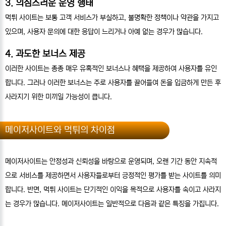
3. 의심스러운 운영 행태
먹튀 사이트는 보통 고객 서비스가 부실하고, 불명확한 정책이나 약관을 가지고
있으며, 사용자 문의에 대한 응답이 느리거나 아예 없는 경우가 많습니다.
4. 과도한 보너스 제공
이러한 사이트는 종종 매우 유혹적인 보너스나 혜택을 제공하여 사용자를 유인
합니다. 그러나 이러한 보너스는 주로 사용자를 끌어들여 돈을 입금하게 만든 후
사라지기 위한 미끼일 가능성이 큽니다.
메이저사이트와 먹튀의 차이점
메이저사이트는 안정성과 신뢰성을 바탕으로 운영되며, 오랜 기간 동안 지속적
으로 서비스를 제공하면서 사용자들로부터 긍정적인 평가를 받는 사이트를 의미
합니다. 반면, 먹튀 사이트는 단기적인 이익을 목적으로 사용자를 속이고 사라지
는 경우가 많습니다. 메이저사이트는 일반적으로 다음과 같은 특징을 가집니다.