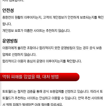
저히 검토합니다.
안전성
충환전이 원활히 이루어지는지, 고객의 개인정보가 안전하게 보호되는지를 확인
합니다.
개인정보 보호가 미흡한 사이트는 추천하지 않습니다.
운영방침
이용자에게 불리한 조항이나 합리적이지 못한 운영방침이 있는 경우 공식 보증
업체로 선정하지 않습니다.
합리적이고 이용자 중심의 운영이 이루어지는지를 확인합니다.
먹튀 피해를 입었을 때, 대처 방법
토토월드는 철저한 검증을 통해 공식 보증업체를 선정하고 있습니다. 따라서 토
토월드가 추천하는 사이트는 안심하고 이용할 수 있습니다. 만약 추천 사이트에
서 먹튀 피해가 발생하면 아래 절차를 따르세요.