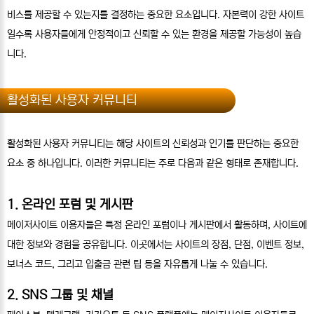
비스를 제공할 수 있는지를 결정하는 중요한 요소입니다. 자본력이 강한 사이트
일수록 사용자들에게 안정적이고 신뢰할 수 있는 환경을 제공할 가능성이 높습
니다.
활성화된 사용자 커뮤니티
활성화된 사용자 커뮤니티는 해당 사이트의 신뢰성과 인기를 판단하는 중요한
요소 중 하나입니다. 이러한 커뮤니티는 주로 다음과 같은 형태로 존재합니다.
1. 온라인 포럼 및 게시판
메이저사이트 이용자들은 특정 온라인 포럼이나 게시판에서 활동하며, 사이트에
대한 정보와 경험을 공유합니다. 이곳에서는 사이트의 장점, 단점, 이벤트 정보,
보너스 코드, 그리고 입출금 관련 팁 등을 자유롭게 나눌 수 있습니다.
2. SNS 그룹 및 채널