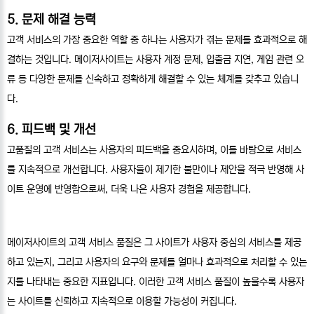
5. 문제 해결 능력
고객 서비스의 가장 중요한 역할 중 하나는 사용자가 겪는 문제를 효과적으로 해
결하는 것입니다. 메이저사이트는 사용자 계정 문제, 입출금 지연, 게임 관련 오
류 등 다양한 문제를 신속하고 정확하게 해결할 수 있는 체계를 갖추고 있습니
다.
6. 피드백 및 개선
고품질의 고객 서비스는 사용자의 피드백을 중요시하며, 이를 바탕으로 서비스
를 지속적으로 개선합니다. 사용자들이 제기한 불만이나 제안을 적극 반영해 사
이트 운영에 반영함으로써, 더욱 나은 사용자 경험을 제공합니다.
메이저사이트의 고객 서비스 품질은 그 사이트가 사용자 중심의 서비스를 제공
하고 있는지, 그리고 사용자의 요구와 문제를 얼마나 효과적으로 처리할 수 있는
지를 나타내는 중요한 지표입니다. 이러한 고객 서비스 품질이 높을수록 사용자
는 사이트를 신뢰하고 지속적으로 이용할 가능성이 커집니다.