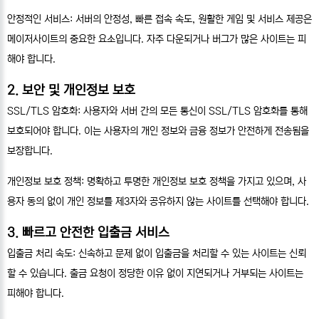
안정적인 서비스: 서버의 안정성, 빠른 접속 속도, 원활한 게임 및 서비스 제공은
메이저사이트의 중요한 요소입니다. 자주 다운되거나 버그가 많은 사이트는 피
해야 합니다.
2. 보안 및 개인정보 보호
SSL/TLS 암호화: 사용자와 서버 간의 모든 통신이 SSL/TLS 암호화를 통해
보호되어야 합니다. 이는 사용자의 개인 정보와 금융 정보가 안전하게 전송됨을
보장합니다.
개인정보 보호 정책: 명확하고 투명한 개인정보 보호 정책을 가지고 있으며, 사
용자 동의 없이 개인 정보를 제3자와 공유하지 않는 사이트를 선택해야 합니다.
3. 빠르고 안전한 입출금 서비스
입출금 처리 속도: 신속하고 문제 없이 입출금을 처리할 수 있는 사이트는 신뢰
할 수 있습니다. 출금 요청이 정당한 이유 없이 지연되거나 거부되는 사이트는
피해야 합니다.