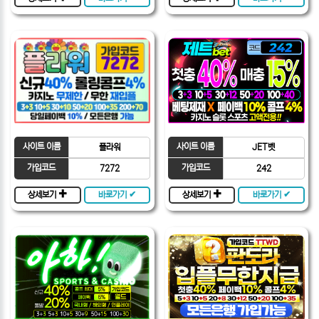
사이트 이름
사이트 이름
플라워
JET벳
가입코드
가입코드
7272
242
상세보기 ✚
바로가기 ✔
상세보기 ✚
바로가기 ✔