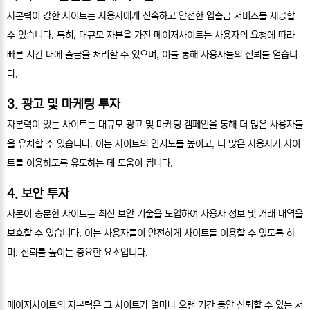
자본력이 강한 사이트는 사용자에게 신속하고 안전한 입출금 서비스를 제공할
수 있습니다. 특히, 대규모 자본을 가진 메이저사이트는 사용자의 요청에 따라
빠른 시간 내에 출금을 처리할 수 있으며, 이를 통해 사용자들의 신뢰를 얻습니
다.
3. 광고 및 마케팅 투자
자본력이 있는 사이트는 대규모 광고 및 마케팅 캠페인을 통해 더 많은 사용자들
을 유치할 수 있습니다. 이는 사이트의 인지도를 높이고, 더 많은 사용자가 사이
트를 이용하도록 유도하는 데 도움이 됩니다.
4. 보안 투자
자본이 충분한 사이트는 최신 보안 기술을 도입하여 사용자 정보 및 거래 내역을
보호할 수 있습니다. 이는 사용자들이 안전하게 사이트를 이용할 수 있도록 하
며, 신뢰를 높이는 중요한 요소입니다.
메이저사이트의 자본력은 그 사이트가 얼마나 오랜 기간 동안 신뢰할 수 있는 서