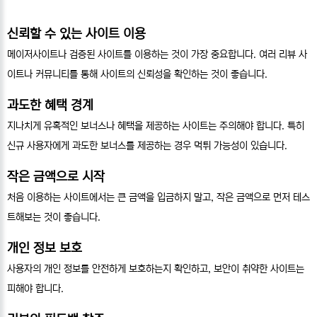
신뢰할 수 있는 사이트 이용
메이저사이트나 검증된 사이트를 이용하는 것이 가장 중요합니다. 여러 리뷰 사
이트나 커뮤니티를 통해 사이트의 신뢰성을 확인하는 것이 좋습니다.
과도한 혜택 경계
지나치게 유혹적인 보너스나 혜택을 제공하는 사이트는 주의해야 합니다. 특히
신규 사용자에게 과도한 보너스를 제공하는 경우 먹튀 가능성이 있습니다.
작은 금액으로 시작
처음 이용하는 사이트에서는 큰 금액을 입금하지 말고, 작은 금액으로 먼저 테스
트해보는 것이 좋습니다.
개인 정보 보호
사용자의 개인 정보를 안전하게 보호하는지 확인하고, 보안이 취약한 사이트는
피해야 합니다.