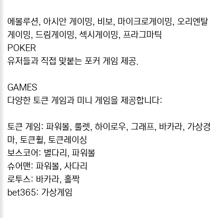
에볼루션, 아시안 게이밍, 비보, 마이크로게이밍, 오리엔탈
게이밍, 드림게이밍, 섹시게이밍, 프라그마틱
POKER
유저들과 직접 맞붙는 포커 게임 제공.
GAMES
다양한 토큰 게임과 미니 게임을 제공합니다:
토큰 게임: 파워볼, 룰렛, 하이로우, 그래프, 바카라, 가상경
마, 토큰휠, 토큰레이싱
보스코어: 별다리, 파워볼
슈어맨: 파워볼, 사다리
로투스: 바카라, 홀짝
bet365: 가상게임