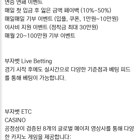
연승 연패 이벤트
매일 첫 입금 후 잃은 금액 페이백 (10%-50%)
매일매일 기부 이벤트 (입플, 쿠폰, 1만원~10만원)
이사비 지원 이벤트 (정착금 최대 30만원)
매월 20~100만원 기부 이벤트
부자벳 Live Betting
경기 시작 후에도 실시간으로 다양한 기준점과 베팅 피드
를 통해 베팅이 가능합니다.
부자벳 ETC
CASINO
공정성이 검증된 8개의 글로벌 메이저 영상사를 통해 다양
한 카지노 게임을 제공합니다: