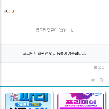
댓글
0
등록된 댓글이 없습니다.
로그인한 회원만 댓글 등록이 가능합니다.
목록
조회순 
게시