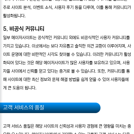
주로 사이트 분석, 이벤트 소식, 사용자 후기 등을 다루며, 이를 통해 커뮤니티가
활성화됩니다.
5. 비공식 커뮤니티
일부 메이저사이트는 공식적인 커뮤니티 외에도 비공식적인 사용자 커뮤니티를
가지고 있습니다. 이곳에서는 보다 자유롭고 솔직한 의견 교환이 이루어지며, 사
이트 운영에 대한 비판적인 시각도 찾아볼 수 있습니다. 이러한 커뮤니티가 활성
화되어 있다는 것은 해당 메이저사이트가 많은 사용자를 보유하고 있으며, 사용
자들 사이에서 신뢰를 얻고 있다는 증거로 볼 수 있습니다. 또한, 커뮤니티를 통
해 사이트에 대한 최신 정보와 문제 해결 방법을 쉽게 얻을 수 있어 사용자들에
게 큰 도움이 됩니다.
고객 서비스의 품질
고객 서비스 품질은 해당 사이트의 신뢰성과 사용자 경험에 큰 영향을 미치는 중