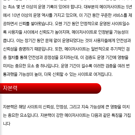
는 최소 몇 년 이상의 운영 기록이 있어야 합니다. 대부분의 메이저사이트는 5년
에서 10년 이상의 운영 역사를 가지고 있으며, 이 기간 동안 꾸준한 서비스를 제
공하면서 신뢰를 쌓아왔습니다. 오랜 기간 동안 안정적으로 운영된 사이트일수
록 사용자들 사이에서 신뢰도가 높아지며, 메이저사이트로 인정받을 가능성이
큽니다. 이는 장기간 동안 문제 없이 운영되었다는 것이 사용자들에게 안전성과
신뢰성을 증명하기 때문입니다. 또한, 메이저사이트는 일반적으로 주기적인 검
증 절차를 통해 안전성과 공정성을 유지하는데, 이 검증도 운영 기간에 영향을
미치는 중요한 요소 중 하나입니다. 운영 기간이 길수록 이러한 검증을 여러 번
통과했을 가능성이 높아, 더욱 신뢰할 수 있는 사이트로 여겨집니다.
자본력
자본력은 해당 사이트의 신뢰성, 안정성, 그리고 지속 가능성에 큰 영향을 미치
는 중요한 요소입니다. 자본력이 강한 메이저사이트는 다음과 같은 특징을 가집
니다