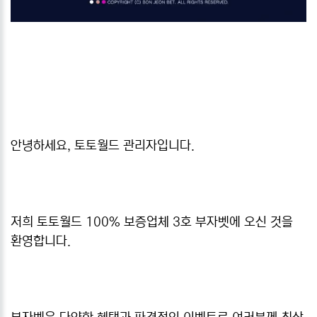
안녕하세요, 토토월드 관리자입니다.
저희 토토월드 100% 보증업체 3호 부자벳에 오신 것을
환영합니다.