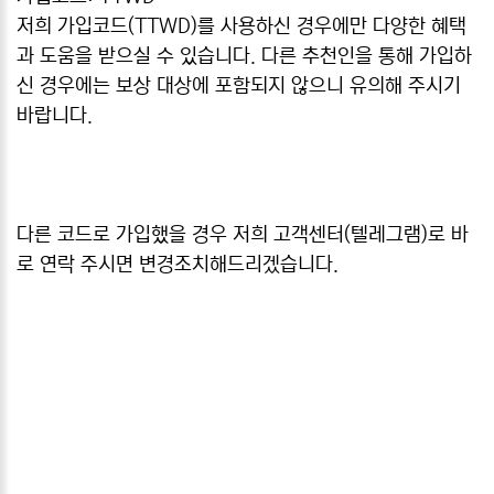
저희 가입코드(TTWD)를 사용하신 경우에만 다양한 혜택
과 도움을 받으실 수 있습니다. 다른 추천인을 통해 가입하
신 경우에는 보상 대상에 포함되지 않으니 유의해 주시기
바랍니다.
다른 코드로 가입했을 경우 저희 고객센터(텔레그램)로 바
로 연락 주시면 변경조치해드리겠습니다.