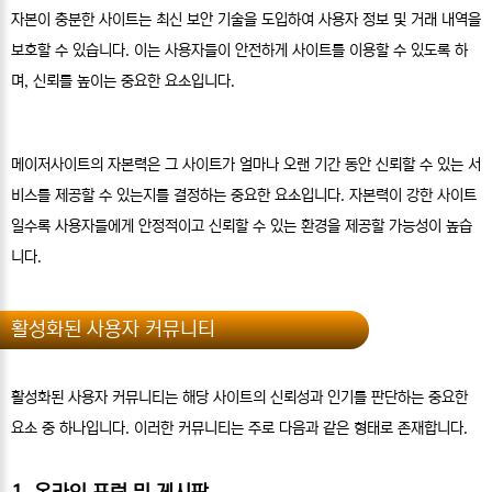
자본이 충분한 사이트는 최신 보안 기술을 도입하여 사용자 정보 및 거래 내역을
보호할 수 있습니다. 이는 사용자들이 안전하게 사이트를 이용할 수 있도록 하
며, 신뢰를 높이는 중요한 요소입니다.
메이저사이트의 자본력은 그 사이트가 얼마나 오랜 기간 동안 신뢰할 수 있는 서
비스를 제공할 수 있는지를 결정하는 중요한 요소입니다. 자본력이 강한 사이트
일수록 사용자들에게 안정적이고 신뢰할 수 있는 환경을 제공할 가능성이 높습
니다.
활성화된 사용자 커뮤니티
활성화된 사용자 커뮤니티는 해당 사이트의 신뢰성과 인기를 판단하는 중요한
요소 중 하나입니다. 이러한 커뮤니티는 주로 다음과 같은 형태로 존재합니다.