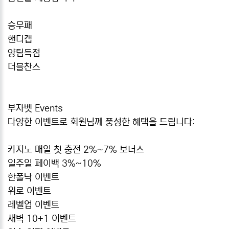
승무패
핸디캡
양팀득점
더블찬스
부자벳 Events
다양한 이벤트로 회원님께 풍성한 혜택을 드립니다:
카지노 매일 첫 충전 2%~7% 보너스
일주일 페이백 3%~10%
한폴낙 이벤트
위로 이벤트
레벨업 이벤트
새벽 10+1 이벤트