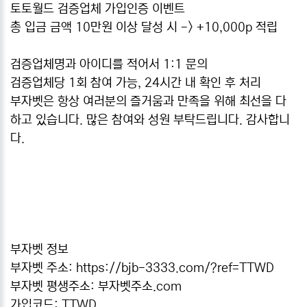
토토월드 검증업체 가입인증 이벤트
총 입금 금액 10만원 이상 달성 시 -> +10,000p 적립
검증업체명과 아이디를 적어서 1:1 문의
검증업체당 1회 참여 가능, 24시간 내 확인 후 처리
부자벳은 항상 여러분의 즐거움과 만족을 위해 최선을 다
하고 있습니다. 많은 참여와 성원 부탁드립니다. 감사합니
다.
부자벳 정보
부자벳 주소:
https://bjb-3333.com/?ref=TTWD
부자벳 평생주소: 부자벳주소.com
가입코드: TTWD