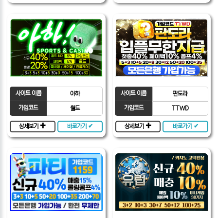
사이트 이름
사이트 이름
아하
판도라
가입코드
가입코드
월드
TTWD
상세보기 ✚
바로가기 ✔
상세보기 ✚
바로가기 ✔