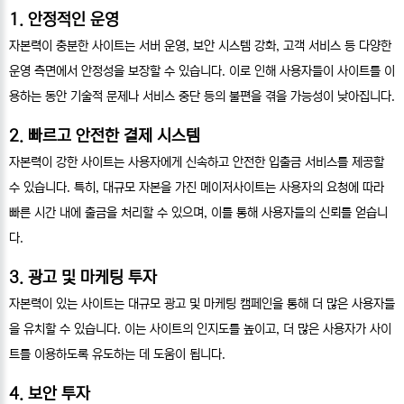
1. 안정적인 운영
자본력이 충분한 사이트는 서버 운영, 보안 시스템 강화, 고객 서비스 등 다양한
운영 측면에서 안정성을 보장할 수 있습니다. 이로 인해 사용자들이 사이트를 이
용하는 동안 기술적 문제나 서비스 중단 등의 불편을 겪을 가능성이 낮아집니다.
2. 빠르고 안전한 결제 시스템
자본력이 강한 사이트는 사용자에게 신속하고 안전한 입출금 서비스를 제공할
수 있습니다. 특히, 대규모 자본을 가진 메이저사이트는 사용자의 요청에 따라
빠른 시간 내에 출금을 처리할 수 있으며, 이를 통해 사용자들의 신뢰를 얻습니
다.
3. 광고 및 마케팅 투자
자본력이 있는 사이트는 대규모 광고 및 마케팅 캠페인을 통해 더 많은 사용자들
을 유치할 수 있습니다. 이는 사이트의 인지도를 높이고, 더 많은 사용자가 사이
트를 이용하도록 유도하는 데 도움이 됩니다.
4. 보안 투자