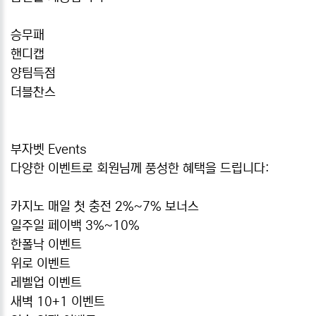
승무패
핸디캡
양팀득점
더블찬스
부자벳 Events
다양한 이벤트로 회원님께 풍성한 혜택을 드립니다:
카지노 매일 첫 충전 2%~7% 보너스
일주일 페이백 3%~10%
한폴낙 이벤트
위로 이벤트
레벨업 이벤트
새벽 10+1 이벤트