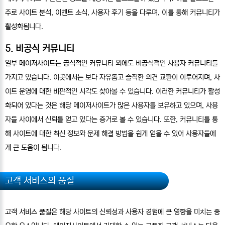
주로 사이트 분석, 이벤트 소식, 사용자 후기 등을 다루며, 이를 통해 커뮤니티가
활성화됩니다.
5. 비공식 커뮤니티
일부 메이저사이트는 공식적인 커뮤니티 외에도 비공식적인 사용자 커뮤니티를
가지고 있습니다. 이곳에서는 보다 자유롭고 솔직한 의견 교환이 이루어지며, 사
이트 운영에 대한 비판적인 시각도 찾아볼 수 있습니다. 이러한 커뮤니티가 활성
화되어 있다는 것은 해당 메이저사이트가 많은 사용자를 보유하고 있으며, 사용
자들 사이에서 신뢰를 얻고 있다는 증거로 볼 수 있습니다. 또한, 커뮤니티를 통
해 사이트에 대한 최신 정보와 문제 해결 방법을 쉽게 얻을 수 있어 사용자들에
게 큰 도움이 됩니다.
고객 서비스의 품질
고객 서비스 품질은 해당 사이트의 신뢰성과 사용자 경험에 큰 영향을 미치는 중