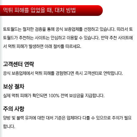
먹튀 피해를 입었을 때, 대처 방법
토토월드는 철저한 검증을 통해 공식 보증업체를 선정하고 있습니다. 따라서 토
토월드가 추천하는 사이트는 안심하고 이용할 수 있습니다. 만약 추천 사이트에
서 먹튀 피해가 발생하면 아래 절차를 따르세요.
고객센터 연락
공식 보증업체에서 먹튀 피해를 경험했다면 즉시 고객센터로 연락합니다.
보상 절차
실제 먹튀 피해가 확인되면 100% 전액 보상금을 지급합니다.
주의 사항
양방 및 블랙 유저에 대한 대처 기준은 업체마다 다를 수 있으므로 주의가 필요
합니다.