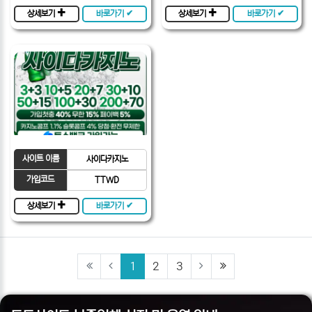
상세보기 ✚
바로가기 ✔
상세보기 ✚
바로가기 ✔
사이트 이름
사이다카지노
가입코드
TTWD
상세보기 ✚
바로가기 ✔
(current)
(last)
1
2
3