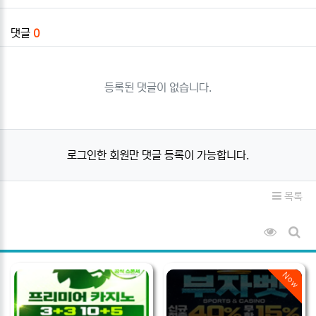
댓글
0
등록된 댓글이 없습니다.
로그인한 회원만 댓글 등록이 가능합니다.
목록
조회순 
게시
Now