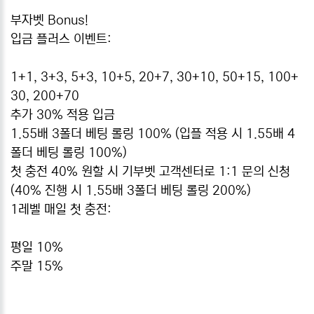
부자벳 Bonus!
입금 플러스 이벤트:
1+1, 3+3, 5+3, 10+5, 20+7, 30+10, 50+15, 100+
30, 200+70
추가 30% 적용 입금
1.55배 3폴더 베팅 롤링 100% (입플 적용 시 1.55배 4
폴더 베팅 롤링 100%)
첫 충전 40% 원할 시 기부벳 고객센터로 1:1 문의 신청
(40% 진행 시 1.55배 3폴더 베팅 롤링 200%)
1레벨 매일 첫 충전:
평일 10%
주말 15%