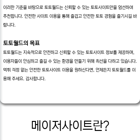
이러한 기준을 바탕으로 토토월드는 신뢰할 수 있는 토토사이트만을 엄선하여
추천합니다. 안전한 사이트 이용을 통해 즐겁고 안전한 토토 경험을 즐기시길 바
랍니다.
토토월드의 목표
토토월드는 지속적으로 안전하고 신뢰할 수 있는 토토사이트 정보를 제공하며,
이용자들이 안심하고 즐길 수 있는 환경을 만들기 위해 최선을 다하고 있습니다.
먹튀 걱정 없는 안전한 토토사이트 이용을 원하신다면, 언제든지 토토월드를 이
용해 주세요. 감사합니다.
메이저사이트란?