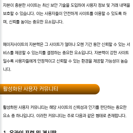
자본이 충분한 사이트는 최신 보안 기술을 도입하여 사용자 정보 및 거래 내역을
보호할 수 있습니다. 이는 사용자들이 안전하게 사이트를 이용할 수 있도록 하
며, 신뢰를 높이는 중요한 요소입니다.
메이저사이트의 자본력은 그 사이트가 얼마나 오랜 기간 동안 신뢰할 수 있는 서
비스를 제공할 수 있는지를 결정하는 중요한 요소입니다. 자본력이 강한 사이트
일수록 사용자들에게 안정적이고 신뢰할 수 있는 환경을 제공할 가능성이 높습
니다.
활성화된 사용자 커뮤니티
활성화된 사용자 커뮤니티는 해당 사이트의 신뢰성과 인기를 판단하는 중요한
요소 중 하나입니다. 이러한 커뮤니티는 주로 다음과 같은 형태로 존재합니다.