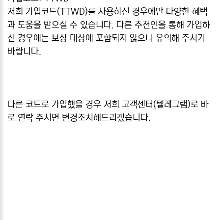
저희 가입코드(TTWD)를 사용하신 경우에만 다양한 혜택
과 도움을 받으실 수 있습니다. 다른 추천인을 통해 가입하
신 경우에는 보상 대상에 포함되지 않으니 유의해 주시기
바랍니다.
다른 코드로 가입했을 경우 저희 고객센터(텔레그램)로 바
로 연락 주시면 변경조치해드리겠습니다.