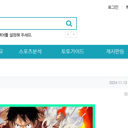
로그인
어를 설정해 주세요.
유
스포츠분석
토토가이드
게시판등
작성일
2024.11.13