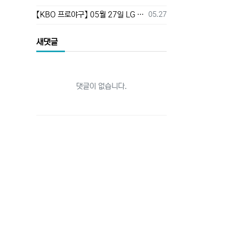
등록일
【KBO 프로야구】 05월 27일 LG vs 한화 스포츠 분석
05.27
새댓글
댓글이 없습니다.