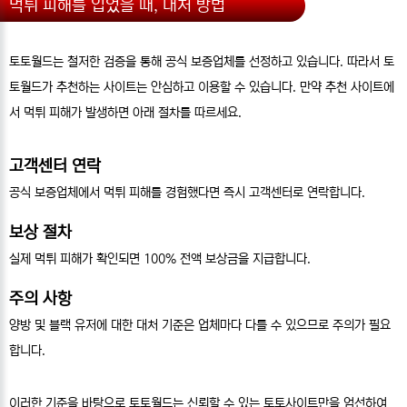
먹튀 피해를 입었을 때, 대처 방법
토토월드는 철저한 검증을 통해 공식 보증업체를 선정하고 있습니다. 따라서 토
토월드가 추천하는 사이트는 안심하고 이용할 수 있습니다. 만약 추천 사이트에
서 먹튀 피해가 발생하면 아래 절차를 따르세요.
고객센터 연락
공식 보증업체에서 먹튀 피해를 경험했다면 즉시 고객센터로 연락합니다.
보상 절차
실제 먹튀 피해가 확인되면 100% 전액 보상금을 지급합니다.
주의 사항
양방 및 블랙 유저에 대한 대처 기준은 업체마다 다를 수 있으므로 주의가 필요
합니다.
이러한 기준을 바탕으로 토토월드는 신뢰할 수 있는 토토사이트만을 엄선하여