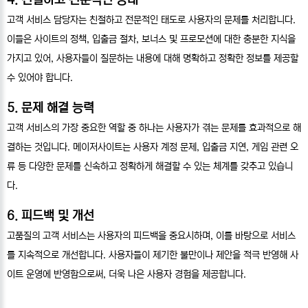
4. 친절하고 전문적인 응대
고객 서비스 담당자는 친절하고 전문적인 태도로 사용자의 문제를 처리합니다.
이들은 사이트의 정책, 입출금 절차, 보너스 및 프로모션에 대한 충분한 지식을
가지고 있어, 사용자들이 질문하는 내용에 대해 명확하고 정확한 정보를 제공할
수 있어야 합니다.
5. 문제 해결 능력
고객 서비스의 가장 중요한 역할 중 하나는 사용자가 겪는 문제를 효과적으로 해
결하는 것입니다. 메이저사이트는 사용자 계정 문제, 입출금 지연, 게임 관련 오
류 등 다양한 문제를 신속하고 정확하게 해결할 수 있는 체계를 갖추고 있습니
다.
6. 피드백 및 개선
고품질의 고객 서비스는 사용자의 피드백을 중요시하며, 이를 바탕으로 서비스
를 지속적으로 개선합니다. 사용자들이 제기한 불만이나 제안을 적극 반영해 사
이트 운영에 반영함으로써, 더욱 나은 사용자 경험을 제공합니다.