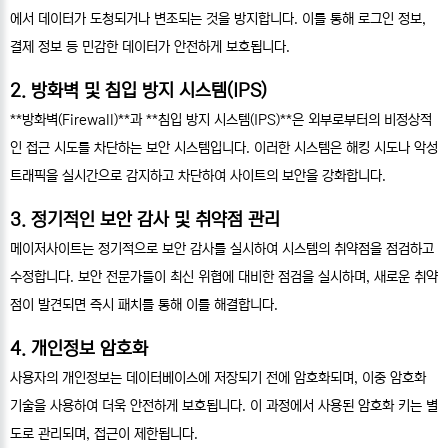
에서 데이터가 도청되거나 변조되는 것을 방지합니다. 이를 통해 로그인 정보,
결제 정보 등 민감한 데이터가 안전하게 보호됩니다.
2. 방화벽 및 침입 방지 시스템(IPS)
**방화벽(Firewall)**과 **침입 방지 시스템(IPS)**은 외부로부터의 비정상적
인 접근 시도를 차단하는 보안 시스템입니다. 이러한 시스템은 해킹 시도나 악성
트래픽을 실시간으로 감지하고 차단하여 사이트의 보안을 강화합니다.
3. 정기적인 보안 감사 및 취약점 관리
메이저사이트는 정기적으로 보안 감사를 실시하여 시스템의 취약점을 점검하고
수정합니다. 보안 전문가들이 최신 위협에 대비한 점검을 실시하며, 새로운 취약
점이 발견되면 즉시 패치를 통해 이를 해결합니다.
4. 개인정보 암호화
사용자의 개인정보는 데이터베이스에 저장되기 전에 암호화되며, 이중 암호화
기술을 사용하여 더욱 안전하게 보호됩니다. 이 과정에서 사용된 암호화 키는 별
도로 관리되며, 접근이 제한됩니다.