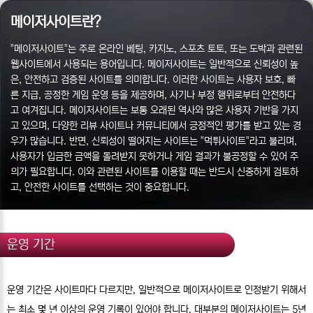
메이저사이트란?
"메이저사이트"는 주로 온라인 베팅, 카지노, 스포츠 토토, 또는 도박과 관련된
웹사이트에서 사용되는 용어입니다. 메이저사이트는 일반적으로 신뢰성이 높
은, 안전하고 검증된 사이트를 의미합니다. 이러한 사이트는 사용자 보호, 빠
른 지급, 공정한 게임 운영 등을 제공하며, 사기나 부정 행위로부터 안전하다
고 여겨집니다. 메이저사이트는 보통 오래된 역사와 많은 사용자 기반을 가지
고 있으며, 다양한 리뷰 사이트나 커뮤니티에서 긍정적인 평가를 받고 있는 경
우가 많습니다. 반면, 신뢰성이 떨어지는 사이트는 "먹튀사이트"라고 불리며,
사용자가 입금한 금액을 돌려받지 못하거나 게임 결과가 불공정할 수 있어 주
의가 필요합니다. 이와 관련된 사이트를 이용할 때는 반드시 신중하게 검토하
고, 안전한 사이트를 선택하는 것이 중요합니다.
운영 기간
운영 기간은 사이트마다 다르지만, 일반적으로 메이저사이트로 인정받기 위해서
는 최소 몇 년 이상의 운영 기록이 있어야 합니다. 대부분의 메이저사이트는 5년