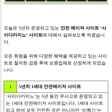
오늘은 5
년차 운영되고 있는
안전 메이저 사이트
‘사
이다카지노
’
사이트
에 대해서 살펴보도록 하겠습니
다
.
모든 회원을 위해 다양한 혜택을 제공하고 있는 사이
트로 철저한 검증 후에 보증업체로 선정하게 되었습
니다
.
5
년차
1
세대 안전메이저 사이트
1
‘사이다카지노
’
는
5
년 동안 무사고로 운영되고 있
는
1
세대 안전메이저 사이트입니다
. 1
세대 사이트
라고 하여 모두 안전한 것은 아니지만
‘비행기
’
는