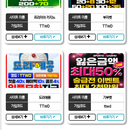
사이트 이름
사이트 이름
프리미어 카지노
부자벳
가입코드
가입코드
TTWD
TTWD
상세보기 ✚
바로가기 ✔
상세보기 ✚
바로가기 ✔
사이트 이름
사이트 이름
도라에몽
기부벳
가입코드
가입코드
TTWD
ttwd
상세보기 ✚
바로가기 ✔
상세보기 ✚
바로가기 ✔