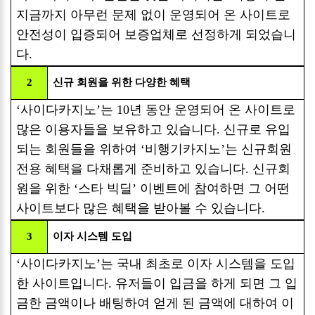
지금까지 아무런 문제 없이 운영되어 온 사이트로
안전성이 입증되어 보증업체로 선정하게 되었습니
다
.
2
신규 회원을 위한 다양한 혜택
‘사이다카지노
’
는
10
년 동안 운영되어 온 사이트로
많은 이용자들을 보유하고 있습니다
.
신규로 유입
되는 회원들을 위하여
‘비행기
카지노
’
는 신규회원
전용 혜택을 다채롭게 준비하고 있습니다
.
신규회
원을 위한
‘
스타 빅딜
’
이벤트에 참여하면 그 어떤
사이트보다 많은 혜택을 받아볼 수 있습니다
.
3
이자 시스템 도입
‘사이다카지노
’
는 국내 최초로 이자 시스템을 도입
한 사이트입니다
.
유저들이 입금을 하게 되면 그 입
금한 금액이나 배팅하여 얻게 된 금액에 대하여 이