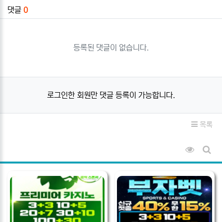
댓글
0
등록된 댓글이 없습니다.
로그인한 회원만 댓글 등록이 가능합니다.
목록
조회순 
게시