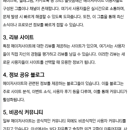
페이스북, 텔레그램, 카카오톡 등 SNS 플랫폼에는 메이저사이트 이용자들로
구성된 그룹이나 채널이 존재합니다. 여기서 사용자들은 실시간으로 소통하며,
문제 발생 시 빠르게 해결할 수 있도록 도와줍니다. 또한, 이 그룹을 통해 최신
소식이나 프로모션 정보를 빠르게 접할 수 있습니다.
3. 리뷰 사이트
특정 메이저사이트에 대한 리뷰를 제공하는 사이트가 있으며, 여기서는 사용자
들이 직접 자신의 경험을 평가하고 리뷰를 남길 수 있습니다. 이러한 리뷰는 새
로운 사용자들이 사이트를 선택할 때 유용한 정보가 됩니다.
4. 정보 공유 블로그
메이저사이트와 관련된 정보를 제공하는 블로그들이 있습니다. 이들 블로그는
주로 사이트 분석, 이벤트 소식, 사용자 후기 등을 다루며, 이를 통해 커뮤니티가
활성화됩니다.
5. 비공식 커뮤니티
일부 메이저사이트는 공식적인 커뮤니티 외에도 비공식적인 사용자 커뮤니티를
가지고 있습니다. 이곳에서는 보다 자유롭고 솔직한 의견 교환이 이루어지며, 사