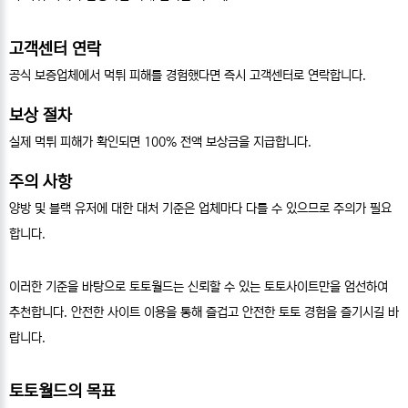
고객센터 연락
공식 보증업체에서 먹튀 피해를 경험했다면 즉시 고객센터로 연락합니다.
보상 절차
실제 먹튀 피해가 확인되면 100% 전액 보상금을 지급합니다.
주의 사항
양방 및 블랙 유저에 대한 대처 기준은 업체마다 다를 수 있으므로 주의가 필요
합니다.
이러한 기준을 바탕으로 토토월드는 신뢰할 수 있는 토토사이트만을 엄선하여
추천합니다. 안전한 사이트 이용을 통해 즐겁고 안전한 토토 경험을 즐기시길 바
랍니다.
토토월드의 목표