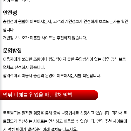
저히 검토합니다.
안전성
충환전이 원활히 이루어지는지, 고객의 개인정보가 안전하게 보호되는지를 확인
합니다.
개인정보 보호가 미흡한 사이트는 추천하지 않습니다.
운영방침
이용자에게 불리한 조항이나 합리적이지 못한 운영방침이 있는 경우 공식 보증
업체로 선정하지 않습니다.
합리적이고 이용자 중심의 운영이 이루어지는지를 확인합니다.
먹튀 피해를 입었을 때, 대처 방법
토토월드는 철저한 검증을 통해 공식 보증업체를 선정하고 있습니다. 따라서 토
토월드가 추천하는 사이트는 안심하고 이용할 수 있습니다. 만약 추천 사이트에
서 먹튀 피해가 발생하면 아래 절차를 따르세요.