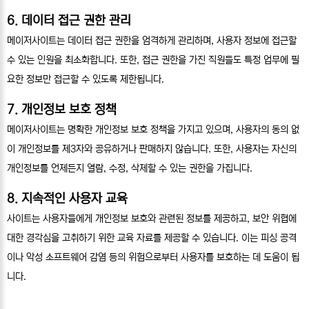
6. 데이터 접근 권한 관리
메이저사이트는 데이터 접근 권한을 엄격하게 관리하며, 사용자 정보에 접근할
수 있는 인원을 최소화합니다. 또한, 접근 권한을 가진 직원들도 특정 업무에 필
요한 정보만 접근할 수 있도록 제한됩니다.
7. 개인정보 보호 정책
메이저사이트는 명확한 개인정보 보호 정책을 가지고 있으며, 사용자의 동의 없
이 개인정보를 제3자와 공유하거나 판매하지 않습니다. 또한, 사용자는 자신의
개인정보를 언제든지 열람, 수정, 삭제할 수 있는 권한을 가집니다.
8. 지속적인 사용자 교육
사이트는 사용자들에게 개인정보 보호와 관련된 정보를 제공하고, 보안 위협에
대한 경각심을 고취하기 위한 교육 자료를 제공할 수 있습니다. 이는 피싱 공격
이나 악성 소프트웨어 감염 등의 위험으로부터 사용자를 보호하는 데 도움이 됩
니다.