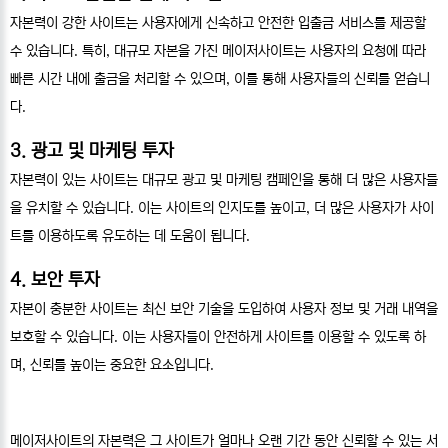
자본력이 강한 사이트는 사용자에게 신속하고 안전한 입출금 서비스를 제공할
수 있습니다. 특히, 대규모 자본을 가진 메이저사이트는 사용자의 요청에 따라
빠른 시간 내에 출금을 처리할 수 있으며, 이를 통해 사용자들의 신뢰를 얻습니
다.
3. 광고 및 마케팅 투자
자본력이 있는 사이트는 대규모 광고 및 마케팅 캠페인을 통해 더 많은 사용자들
을 유치할 수 있습니다. 이는 사이트의 인지도를 높이고, 더 많은 사용자가 사이
트를 이용하도록 유도하는 데 도움이 됩니다.
4. 보안 투자
자본이 충분한 사이트는 최신 보안 기술을 도입하여 사용자 정보 및 거래 내역을
보호할 수 있습니다. 이는 사용자들이 안전하게 사이트를 이용할 수 있도록 하
며, 신뢰를 높이는 중요한 요소입니다.
메이저사이트의 자본력은 그 사이트가 얼마나 오랜 기간 동안 신뢰할 수 있는 서