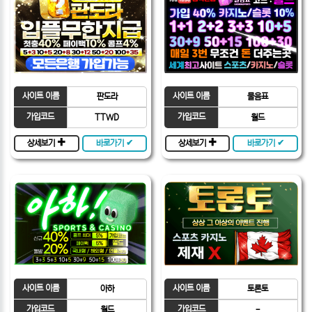
사이트 이름
사이트 이름
판도라
물음표
가입코드
가입코드
TTWD
월드
상세보기 ✚
바로가기 ✔
상세보기 ✚
바로가기 ✔
사이트 이름
사이트 이름
아하
토론토
가입코드
가입코드
월드
-