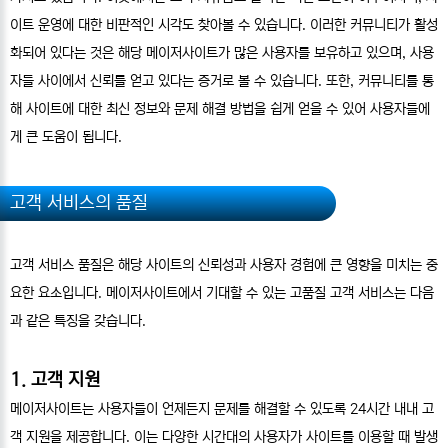
이트 운영에 대한 비판적인 시각도 찾아볼 수 있습니다. 이러한 커뮤니티가 활성
화되어 있다는 것은 해당 메이저사이트가 많은 사용자를 보유하고 있으며, 사용
자들 사이에서 신뢰를 얻고 있다는 증거로 볼 수 있습니다. 또한, 커뮤니티를 통
해 사이트에 대한 최신 정보와 문제 해결 방법을 쉽게 얻을 수 있어 사용자들에
게 큰 도움이 됩니다.
고객 서비스의 품질
고객 서비스 품질은 해당 사이트의 신뢰성과 사용자 경험에 큰 영향을 미치는 중
요한 요소입니다. 메이저사이트에서 기대할 수 있는 고품질 고객 서비스는 다음
과 같은 특징을 갖습니다.
1. 고객 지원
메이저사이트는 사용자들이 언제든지 문제를 해결할 수 있도록 24시간 내내 고
객 지원을 제공합니다. 이는 다양한 시간대의 사용자가 사이트를 이용할 때 발생