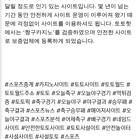
달릴 정도로 인기 있는 사이트입니다
.
몇 년이 넘는
기간 동안 안전하게 사이트 운영이 이루어져 왔기 때
문에 걱정없이 사이트를 이용하셔도 됩니다
.
토토핫
에서는
‘
짱구카지노
’
를 검증하였으며 안전한 사이트
로 보증업체에 등록하게 되었습니다
.
#스포츠중계 #카지노사이트 #토토사이트 #토토월드 #
토토월드주소 #토토 #오늘축구 #오늘야구경기 #먹튀검
증 #토토픽 #축구경기 #오늘야구 #야구결과 #승무패 #
축구결과 #스포츠뉴스 #축구승무패 #메이저사이트 #오
늘야구결과 #스포츠분석 #어제축구 #배구경기 #네임드
사이트 #안전한토토사이트 #토토사설이트 #안전놀이터
#사설사이트 #사설토토 #스포츠