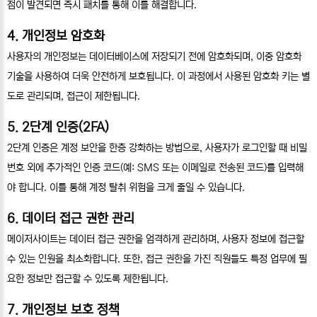
점이 발견되면 즉시 패치를 통해 이를 해결합니다.
4. 개인정보 암호화
사용자의 개인정보는 데이터베이스에 저장되기 전에 암호화되며, 이중 암호화
기술을 사용하여 더욱 안전하게 보호됩니다. 이 과정에서 사용된 암호화 키는 별
도로 관리되며, 접근이 제한됩니다.
5. 2단계 인증(2FA)
2단계 인증은 계정 보안을 한층 강화하는 방법으로, 사용자가 로그인할 때 비밀
번호 외에 추가적인 인증 코드(예: SMS 또는 이메일로 전송된 코드)를 입력해
야 합니다. 이를 통해 계정 탈취 위험을 크게 줄일 수 있습니다.
6. 데이터 접근 권한 관리
메이저사이트는 데이터 접근 권한을 엄격하게 관리하며, 사용자 정보에 접근할
수 있는 인원을 최소화합니다. 또한, 접근 권한을 가진 직원들도 특정 업무에 필
요한 정보만 접근할 수 있도록 제한됩니다.
7. 개인정보 보호 정책