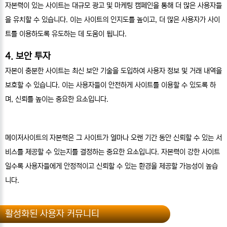
자본력이 있는 사이트는 대규모 광고 및 마케팅 캠페인을 통해 더 많은 사용자들
을 유치할 수 있습니다. 이는 사이트의 인지도를 높이고, 더 많은 사용자가 사이
트를 이용하도록 유도하는 데 도움이 됩니다.
4. 보안 투자
자본이 충분한 사이트는 최신 보안 기술을 도입하여 사용자 정보 및 거래 내역을
보호할 수 있습니다. 이는 사용자들이 안전하게 사이트를 이용할 수 있도록 하
며, 신뢰를 높이는 중요한 요소입니다.
메이저사이트의 자본력은 그 사이트가 얼마나 오랜 기간 동안 신뢰할 수 있는 서
비스를 제공할 수 있는지를 결정하는 중요한 요소입니다. 자본력이 강한 사이트
일수록 사용자들에게 안정적이고 신뢰할 수 있는 환경을 제공할 가능성이 높습
니다.
활성화된 사용자 커뮤니티