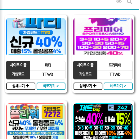
조회순 
게시
사이트 이름
사이트 이름
파티
프리미어
가입코드
가입코드
TTWD
TTWD
상세보기 ✚
바로가기 ✔
상세보기 ✚
바로가기 ✔