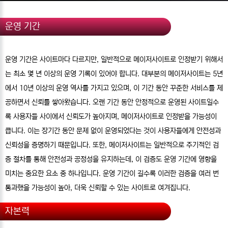
운영 기간
운영 기간은 사이트마다 다르지만, 일반적으로 메이저사이트로 인정받기 위해서
는 최소 몇 년 이상의 운영 기록이 있어야 합니다. 대부분의 메이저사이트는 5년
에서 10년 이상의 운영 역사를 가지고 있으며, 이 기간 동안 꾸준한 서비스를 제
공하면서 신뢰를 쌓아왔습니다. 오랜 기간 동안 안정적으로 운영된 사이트일수
록 사용자들 사이에서 신뢰도가 높아지며, 메이저사이트로 인정받을 가능성이
큽니다. 이는 장기간 동안 문제 없이 운영되었다는 것이 사용자들에게 안전성과
신뢰성을 증명하기 때문입니다. 또한, 메이저사이트는 일반적으로 주기적인 검
증 절차를 통해 안전성과 공정성을 유지하는데, 이 검증도 운영 기간에 영향을
미치는 중요한 요소 중 하나입니다. 운영 기간이 길수록 이러한 검증을 여러 번
통과했을 가능성이 높아, 더욱 신뢰할 수 있는 사이트로 여겨집니다.
자본력