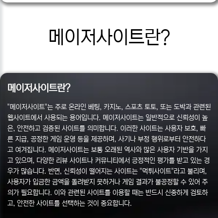
메이저사이트란?
메이저사이트란?
"메이저사이트"는 주로 온라인 베팅, 카지노, 스포츠 토토, 또는 도박과 관련된
웹사이트에서 사용되는 용어입니다. 메이저사이트는 일반적으로 신뢰성이 높
은, 안전하고 검증된 사이트를 의미합니다. 이러한 사이트는 사용자 보호, 빠
른 지급, 공정한 게임 운영 등을 제공하며, 사기나 부정 행위로부터 안전하다
고 여겨집니다. 메이저사이트는 보통 오래된 역사와 많은 사용자 기반을 가지
고 있으며, 다양한 리뷰 사이트나 커뮤니티에서 긍정적인 평가를 받고 있는 경
우가 많습니다. 반면, 신뢰성이 떨어지는 사이트는 "먹튀사이트"라고 불리며,
사용자가 입금한 금액을 돌려받지 못하거나 게임 결과가 불공정할 수 있어 주
의가 필요합니다. 이와 관련된 사이트를 이용할 때는 반드시 신중하게 검토하
고, 안전한 사이트를 선택하는 것이 중요합니다.