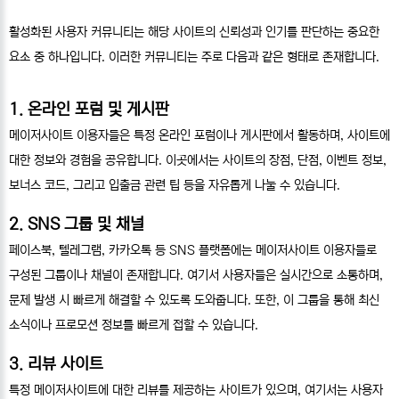
활성화된 사용자 커뮤니티는 해당 사이트의 신뢰성과 인기를 판단하는 중요한
요소 중 하나입니다. 이러한 커뮤니티는 주로 다음과 같은 형태로 존재합니다.
1. 온라인 포럼 및 게시판
메이저사이트 이용자들은 특정 온라인 포럼이나 게시판에서 활동하며, 사이트에
대한 정보와 경험을 공유합니다. 이곳에서는 사이트의 장점, 단점, 이벤트 정보,
보너스 코드, 그리고 입출금 관련 팁 등을 자유롭게 나눌 수 있습니다.
2. SNS 그룹 및 채널
페이스북, 텔레그램, 카카오톡 등 SNS 플랫폼에는 메이저사이트 이용자들로
구성된 그룹이나 채널이 존재합니다. 여기서 사용자들은 실시간으로 소통하며,
문제 발생 시 빠르게 해결할 수 있도록 도와줍니다. 또한, 이 그룹을 통해 최신
소식이나 프로모션 정보를 빠르게 접할 수 있습니다.
3. 리뷰 사이트
특정 메이저사이트에 대한 리뷰를 제공하는 사이트가 있으며, 여기서는 사용자