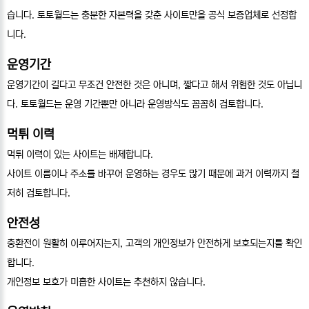
습니다. 토토월드는 충분한 자본력을 갖춘 사이트만을 공식 보증업체로 선정합
니다.
운영기간
운영기간이 길다고 무조건 안전한 것은 아니며, 짧다고 해서 위험한 것도 아닙니
다. 토토월드는 운영 기간뿐만 아니라 운영방식도 꼼꼼히 검토합니다.
먹튀 이력
먹튀 이력이 있는 사이트는 배제합니다.
사이트 이름이나 주소를 바꾸어 운영하는 경우도 많기 때문에 과거 이력까지 철
저히 검토합니다.
안전성
충환전이 원활히 이루어지는지, 고객의 개인정보가 안전하게 보호되는지를 확인
합니다.
개인정보 보호가 미흡한 사이트는 추천하지 않습니다.