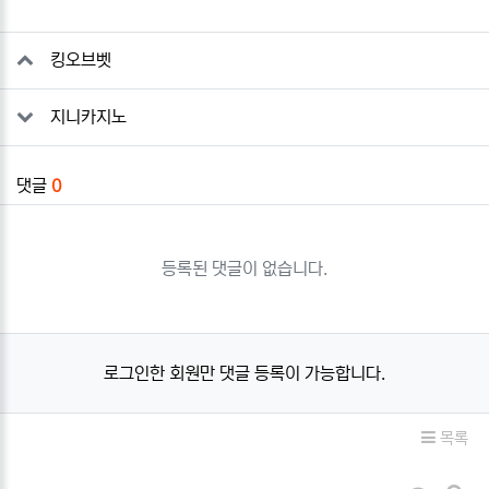
관련자료
킹오브벳
지니카지노
댓글
0
등록된 댓글이 없습니다.
로그인한 회원만 댓글 등록이 가능합니다.
목록