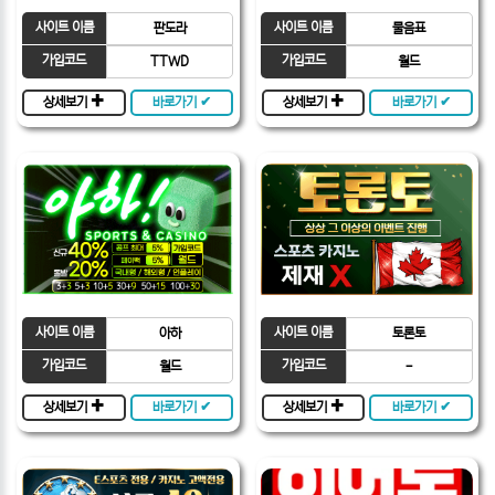
사이트 이름
사이트 이름
판도라
물음표
가입코드
가입코드
TTWD
월드
상세보기 ✚
바로가기 ✔
상세보기 ✚
바로가기 ✔
사이트 이름
사이트 이름
아하
토론토
가입코드
가입코드
월드
-
상세보기 ✚
바로가기 ✔
상세보기 ✚
바로가기 ✔