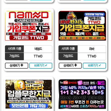
사이트 이름
사이트 이름
네임드
라바
가입코드
가입코드
TTWD
TTWD
상세보기 ✚
바로가기 ✔
상세보기 ✚
바로가기 ✔