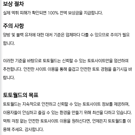
보상 절차
실제 먹튀 피해가 확인되면 100% 전액 보상금을 지급합니다.
주의 사항
양방 및 블랙 유저에 대한 대처 기준은 업체마다 다를 수 있으므로 주의가 필요
합니다.
이러한 기준을 바탕으로 토토월드는 신뢰할 수 있는 토토사이트만을 엄선하여
추천합니다. 안전한 사이트 이용을 통해 즐겁고 안전한 토토 경험을 즐기시길 바
랍니다.
토토월드의 목표
토토월드는 지속적으로 안전하고 신뢰할 수 있는 토토사이트 정보를 제공하며,
이용자들이 안심하고 즐길 수 있는 환경을 만들기 위해 최선을 다하고 있습니다.
먹튀 걱정 없는 안전한 토토사이트 이용을 원하신다면, 언제든지 토토월드를 이
용해 주세요. 감사합니다.