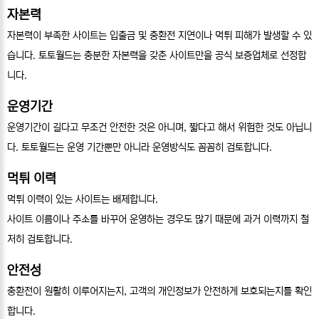
자본력
자본력이 부족한 사이트는 입출금 및 충환전 지연이나 먹튀 피해가 발생할 수 있
습니다. 토토월드는 충분한 자본력을 갖춘 사이트만을 공식 보증업체로 선정합
니다.
운영기간
운영기간이 길다고 무조건 안전한 것은 아니며, 짧다고 해서 위험한 것도 아닙니
다. 토토월드는 운영 기간뿐만 아니라 운영방식도 꼼꼼히 검토합니다.
먹튀 이력
먹튀 이력이 있는 사이트는 배제합니다.
사이트 이름이나 주소를 바꾸어 운영하는 경우도 많기 때문에 과거 이력까지 철
저히 검토합니다.
안전성
충환전이 원활히 이루어지는지, 고객의 개인정보가 안전하게 보호되는지를 확인
합니다.