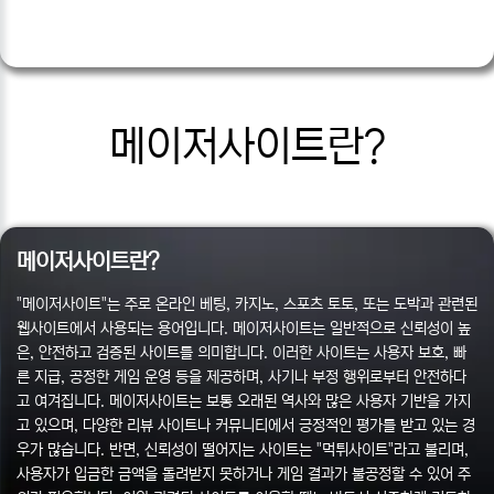
메이저사이트란?
메이저사이트란?
"메이저사이트"는 주로 온라인 베팅, 카지노, 스포츠 토토, 또는 도박과 관련된
웹사이트에서 사용되는 용어입니다. 메이저사이트는 일반적으로 신뢰성이 높
은, 안전하고 검증된 사이트를 의미합니다. 이러한 사이트는 사용자 보호, 빠
른 지급, 공정한 게임 운영 등을 제공하며, 사기나 부정 행위로부터 안전하다
고 여겨집니다. 메이저사이트는 보통 오래된 역사와 많은 사용자 기반을 가지
고 있으며, 다양한 리뷰 사이트나 커뮤니티에서 긍정적인 평가를 받고 있는 경
우가 많습니다. 반면, 신뢰성이 떨어지는 사이트는 "먹튀사이트"라고 불리며,
사용자가 입금한 금액을 돌려받지 못하거나 게임 결과가 불공정할 수 있어 주