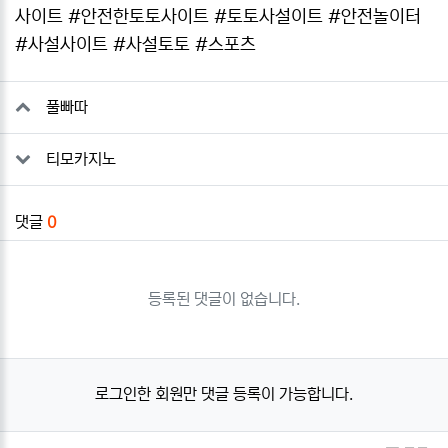
사이트 #안전한토토사이트 #토토사설이트 #안전놀이터
#사설사이트 #사설토토 #스포츠
관련자료
풀빠따
티모카지노
댓글
0
등록된 댓글이 없습니다.
로그인한 회원만 댓글 등록이 가능합니다.