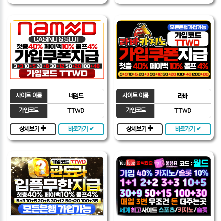
사이트 이름
사이트 이름
네임드
라바
가입코드
가입코드
TTWD
TTWD
상세보기 ✚
바로가기 ✔
상세보기 ✚
바로가기 ✔