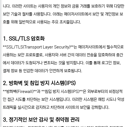
니다. 이러한 사이트는 사용자의 개인 정보와 금융 거래를 보호하기 위해 다양한
보안 기술과 절차를 사용합니다. 아래는 메이저사이트에서 보안 및 개인정보 보
호를 위해 일반적으로 사용되는 주요 조치들입니다.
1. SSL/TLS 암호화
**SSL/TLS(Transport Layer Security)**는 메이저사이트에서 필수적으로
사용하는 보안 프로토콜로, 사용자와 서버 간의 데이터 전송을 암호화하여 중간
에서 데이터가 도청되거나 변조되는 것을 방지합니다. 이를 통해 로그인 정보,
결제 정보 등 민감한 데이터가 안전하게 보호됩니다.
2. 방화벽 및 침입 방지 시스템(IPS)
**방화벽(Firewall)**과 **침입 방지 시스템(IPS)**은 외부로부터의 비정상적
인 접근 시도를 차단하는 보안 시스템입니다. 이러한 시스템은 해킹 시도나 악성
트래픽을 실시간으로 감지하고 차단하여 사이트의 보안을 강화합니다.
3. 정기적인 보안 감사 및 취약점 관리