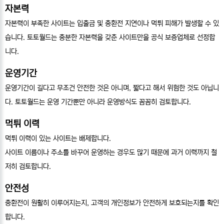
자본력
자본력이 부족한 사이트는 입출금 및 충환전 지연이나 먹튀 피해가 발생할 수 있
습니다. 토토월드는 충분한 자본력을 갖춘 사이트만을 공식 보증업체로 선정합
니다.
운영기간
운영기간이 길다고 무조건 안전한 것은 아니며, 짧다고 해서 위험한 것도 아닙니
다. 토토월드는 운영 기간뿐만 아니라 운영방식도 꼼꼼히 검토합니다.
먹튀 이력
먹튀 이력이 있는 사이트는 배제합니다.
사이트 이름이나 주소를 바꾸어 운영하는 경우도 많기 때문에 과거 이력까지 철
저히 검토합니다.
안전성
충환전이 원활히 이루어지는지, 고객의 개인정보가 안전하게 보호되는지를 확인
합니다.