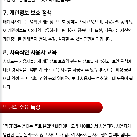
7. 개인정보 보호 정책
메이저사이트는 명확한 개인정보 보호 정책을 가지고 있으며, 사용자의 동의 없
이 개인정보를 제3자와 공유하거나 판매하지 않습니다. 또한, 사용자는 자신의
개인정보를 언제든지 열람, 수정, 삭제할 수 있는 권한을 가집니다.
8. 지속적인 사용자 교육
사이트는 사용자들에게 개인정보 보호와 관련된 정보를 제공하고, 보안 위협에
대한 경각심을 고취하기 위한 교육 자료를 제공할 수 있습니다. 이는 피싱 공격
이나 악성 소프트웨어 감염 등의 위험으로부터 사용자를 보호하는 데 도움이 됩
니다.
먹튀의 주요 특징
"먹튀"라는 용어는 주로 온라인 베팅이나 도박 사이트에서 사용되며, 사용자가
입금한 돈을 돌려주지 않고 사이트가 갑자기 사라지는 사기 행위를 의미합니다.