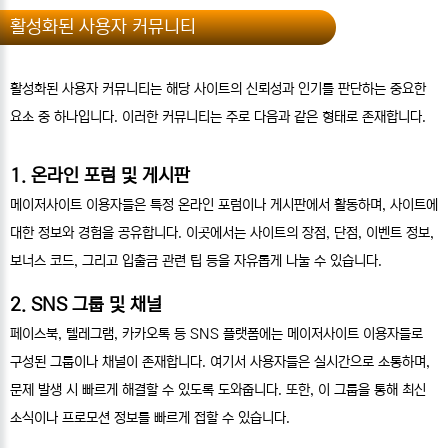
활성화된 사용자 커뮤니티
활성화된 사용자 커뮤니티는 해당 사이트의 신뢰성과 인기를 판단하는 중요한
요소 중 하나입니다. 이러한 커뮤니티는 주로 다음과 같은 형태로 존재합니다.
1. 온라인 포럼 및 게시판
메이저사이트 이용자들은 특정 온라인 포럼이나 게시판에서 활동하며, 사이트에
대한 정보와 경험을 공유합니다. 이곳에서는 사이트의 장점, 단점, 이벤트 정보,
보너스 코드, 그리고 입출금 관련 팁 등을 자유롭게 나눌 수 있습니다.
2. SNS 그룹 및 채널
페이스북, 텔레그램, 카카오톡 등 SNS 플랫폼에는 메이저사이트 이용자들로
구성된 그룹이나 채널이 존재합니다. 여기서 사용자들은 실시간으로 소통하며,
문제 발생 시 빠르게 해결할 수 있도록 도와줍니다. 또한, 이 그룹을 통해 최신
소식이나 프로모션 정보를 빠르게 접할 수 있습니다.