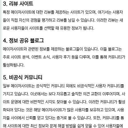
3. 리뷰 사이트
특정 메이저사이트에 대한 리뷰를 제공하는 사이트가 있으며, 여기서는 사용자
들이 직접 자신의 경험을 평가하고 리뷰를 남길 수 있습니다. 이러한 리뷰는 새
로운 사용자들이 사이트를 선택할 때 유용한 정보가 됩니다.
4. 정보 공유 블로그
메이저사이트와 관련된 정보를 제공하는 블로그들이 있습니다. 이들 블로그는
주로 사이트 분석, 이벤트 소식, 사용자 후기 등을 다루며, 이를 통해 커뮤니티가
활성화됩니다.
5. 비공식 커뮤니티
일부 메이저사이트는 공식적인 커뮤니티 외에도 비공식적인 사용자 커뮤니티를
가지고 있습니다. 이곳에서는 보다 자유롭고 솔직한 의견 교환이 이루어지며, 사
이트 운영에 대한 비판적인 시각도 찾아볼 수 있습니다. 이러한 커뮤니티가 활성
화되어 있다는 것은 해당 메이저사이트가 많은 사용자를 보유하고 있으며, 사용
자들 사이에서 신뢰를 얻고 있다는 증거로 볼 수 있습니다. 또한, 커뮤니티를 통
해 사이트에 대한 최신 정보와 문제 해결 방법을 쉽게 얻을 수 있어 사용자들에