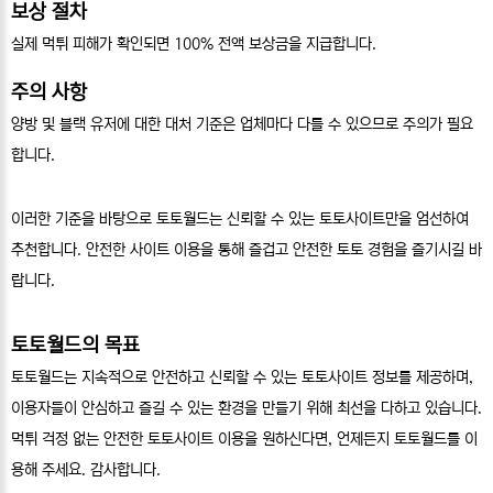
보상 절차
실제 먹튀 피해가 확인되면 100% 전액 보상금을 지급합니다.
주의 사항
양방 및 블랙 유저에 대한 대처 기준은 업체마다 다를 수 있으므로 주의가 필요
합니다.
이러한 기준을 바탕으로 토토월드는 신뢰할 수 있는 토토사이트만을 엄선하여
추천합니다. 안전한 사이트 이용을 통해 즐겁고 안전한 토토 경험을 즐기시길 바
랍니다.
토토월드의 목표
토토월드는 지속적으로 안전하고 신뢰할 수 있는 토토사이트 정보를 제공하며,
이용자들이 안심하고 즐길 수 있는 환경을 만들기 위해 최선을 다하고 있습니다.
먹튀 걱정 없는 안전한 토토사이트 이용을 원하신다면, 언제든지 토토월드를 이
용해 주세요. 감사합니다.