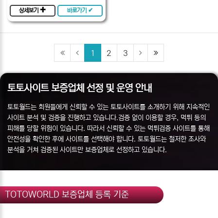
상세보기 ✚
바로가기 ✔
(current)
(last)
1
2
3
토토사이트 보증업체 선정 및 운영 안내
토토월드는 회원들에게 신뢰할 수 있는 토토사이트를 소개하기 위해 지속적인
사이트 분석 및 검증을 진행하고 있습니다.검증 없이 이용할 경우, 먹튀 등의
피해를 당할 위험이 있습니다. 따라서 신뢰할 수 있는 먹튀검증 사이트를 통해
안전성을 확인한 후에 사이트를 선택해야 합니다. 토토월드는 철저한 조사와
분석을 거쳐 검증된 사이트만 보증업체로 선정하고 있습니다.
TOTOWORLD 보증업체 등록 기준