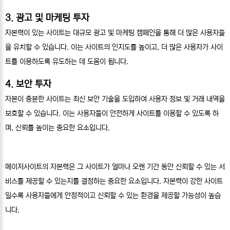
3. 광고 및 마케팅 투자
자본력이 있는 사이트는 대규모 광고 및 마케팅 캠페인을 통해 더 많은 사용자들
을 유치할 수 있습니다. 이는 사이트의 인지도를 높이고, 더 많은 사용자가 사이
트를 이용하도록 유도하는 데 도움이 됩니다.
4. 보안 투자
자본이 충분한 사이트는 최신 보안 기술을 도입하여 사용자 정보 및 거래 내역을
보호할 수 있습니다. 이는 사용자들이 안전하게 사이트를 이용할 수 있도록 하
며, 신뢰를 높이는 중요한 요소입니다.
메이저사이트의 자본력은 그 사이트가 얼마나 오랜 기간 동안 신뢰할 수 있는 서
비스를 제공할 수 있는지를 결정하는 중요한 요소입니다. 자본력이 강한 사이트
일수록 사용자들에게 안정적이고 신뢰할 수 있는 환경을 제공할 가능성이 높습
니다.