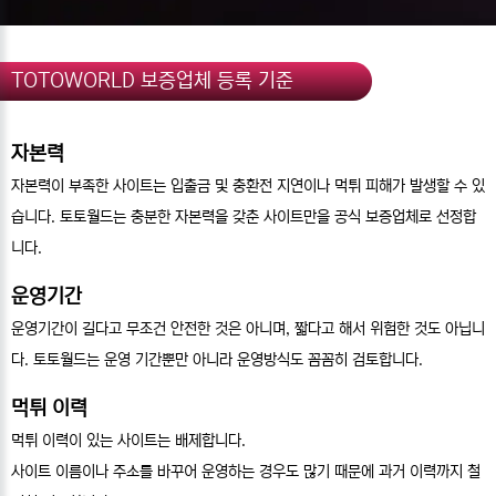
TOTOWORLD 보증업체 등록 기준
자본력
자본력이 부족한 사이트는 입출금 및 충환전 지연이나 먹튀 피해가 발생할 수 있
습니다. 토토월드는 충분한 자본력을 갖춘 사이트만을 공식 보증업체로 선정합
니다.
운영기간
운영기간이 길다고 무조건 안전한 것은 아니며, 짧다고 해서 위험한 것도 아닙니
다. 토토월드는 운영 기간뿐만 아니라 운영방식도 꼼꼼히 검토합니다.
먹튀 이력
먹튀 이력이 있는 사이트는 배제합니다.
사이트 이름이나 주소를 바꾸어 운영하는 경우도 많기 때문에 과거 이력까지 철