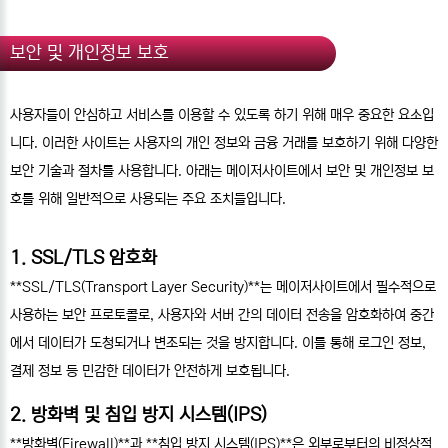
보안 및 개인정보 보호
사용자들이 안심하고 서비스를 이용할 수 있도록 하기 위해 매우 중요한 요소입
니다. 이러한 사이트는 사용자의 개인 정보와 금융 거래를 보호하기 위해 다양한
보안 기술과 절차를 사용합니다. 아래는 메이저사이트에서 보안 및 개인정보 보
호를 위해 일반적으로 사용되는 주요 조치들입니다.
1. SSL/TLS 암호화
**SSL/TLS(Transport Layer Security)**는 메이저사이트에서 필수적으로
사용하는 보안 프로토콜로, 사용자와 서버 간의 데이터 전송을 암호화하여 중간
에서 데이터가 도청되거나 변조되는 것을 방지합니다. 이를 통해 로그인 정보,
결제 정보 등 민감한 데이터가 안전하게 보호됩니다.
2. 방화벽 및 침입 방지 시스템(IPS)
**방화벽(Firewall)**과 **침입 방지 시스템(IPS)**은 외부로부터의 비정상적