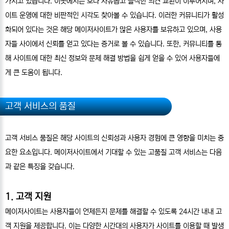
가지고 있습니다. 이곳에서는 보다 자유롭고 솔직한 의견 교환이 이루어지며, 사
이트 운영에 대한 비판적인 시각도 찾아볼 수 있습니다. 이러한 커뮤니티가 활성
화되어 있다는 것은 해당 메이저사이트가 많은 사용자를 보유하고 있으며, 사용
자들 사이에서 신뢰를 얻고 있다는 증거로 볼 수 있습니다. 또한, 커뮤니티를 통
해 사이트에 대한 최신 정보와 문제 해결 방법을 쉽게 얻을 수 있어 사용자들에
게 큰 도움이 됩니다.
고객 서비스의 품질
고객 서비스 품질은 해당 사이트의 신뢰성과 사용자 경험에 큰 영향을 미치는 중
요한 요소입니다. 메이저사이트에서 기대할 수 있는 고품질 고객 서비스는 다음
과 같은 특징을 갖습니다.
1. 고객 지원
메이저사이트는 사용자들이 언제든지 문제를 해결할 수 있도록 24시간 내내 고
객 지원을 제공합니다. 이는 다양한 시간대의 사용자가 사이트를 이용할 때 발생