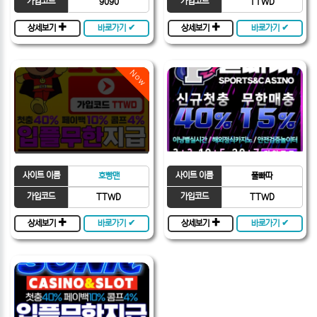
가입코드
가입코드
9090
TTWD
상세보기 ✚
바로가기 ✔
상세보기 ✚
바로가기 ✔
Now
사이트 이름
사이트 이름
호빵맨
풀빠따
가입코드
가입코드
TTWD
TTWD
상세보기 ✚
바로가기 ✔
상세보기 ✚
바로가기 ✔