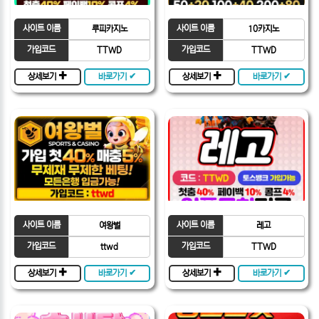
사이트 이름
사이트 이름
루피카지노
10카지노
가입코드
가입코드
TTWD
TTWD
상세보기 ✚
바로가기 ✔
상세보기 ✚
바로가기 ✔
사이트 이름
사이트 이름
여왕벌
레고
가입코드
가입코드
ttwd
TTWD
상세보기 ✚
바로가기 ✔
상세보기 ✚
바로가기 ✔