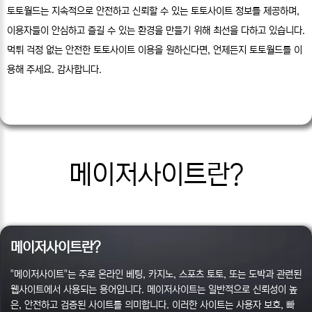
토토월드는 지속적으로 안전하고 신뢰할 수 있는 토토사이트 정보를 제공하며,
이용자들이 안심하고 즐길 수 있는 환경을 만들기 위해 최선을 다하고 있습니다.
먹튀 걱정 없는 안전한 토토사이트 이용을 원하신다면, 언제든지 토토월드를 이
용해 주세요. 감사합니다.
메이저사이트란?
메이저사이트란?
"메이저사이트"는 주로 온라인 베팅, 카지노, 스포츠 토토, 또는 도박과 관련된
웹사이트에서 사용되는 용어입니다. 메이저사이트는 일반적으로 신뢰성이 높
은, 안전하고 검증된 사이트를 의미합니다. 이러한 사이트는 사용자 보호, 빠