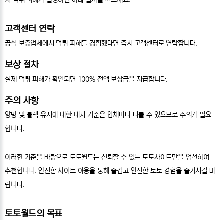
서 먹튀 피해가 발생하면 아래 절차를 따르세요.
고객센터 연락
공식 보증업체에서 먹튀 피해를 경험했다면 즉시 고객센터로 연락합니다.
보상 절차
실제 먹튀 피해가 확인되면 100% 전액 보상금을 지급합니다.
주의 사항
양방 및 블랙 유저에 대한 대처 기준은 업체마다 다를 수 있으므로 주의가 필요
합니다.
이러한 기준을 바탕으로 토토월드는 신뢰할 수 있는 토토사이트만을 엄선하여
추천합니다. 안전한 사이트 이용을 통해 즐겁고 안전한 토토 경험을 즐기시길 바
랍니다.
토토월드의 목표