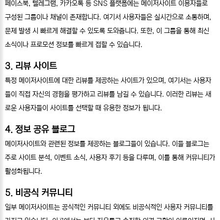
페이스북, 텔레그램, 카카오톡 등 SNS 플랫폼에는 메이저사이트 이용자들로
구성된 그룹이나 채널이 존재합니다. 여기서 사용자들은 실시간으로 소통하며,
문제 발생 시 빠르게 해결할 수 있도록 도와줍니다. 또한, 이 그룹을 통해 최신
소식이나 프로모션 정보를 빠르게 접할 수 있습니다.
3. 리뷰 사이트
특정 메이저사이트에 대한 리뷰를 제공하는 사이트가 있으며, 여기서는 사용자
들이 직접 자신의 경험을 평가하고 리뷰를 남길 수 있습니다. 이러한 리뷰는 새
로운 사용자들이 사이트를 선택할 때 유용한 정보가 됩니다.
4. 정보 공유 블로그
메이저사이트와 관련된 정보를 제공하는 블로그들이 있습니다. 이들 블로그는
주로 사이트 분석, 이벤트 소식, 사용자 후기 등을 다루며, 이를 통해 커뮤니티가
활성화됩니다.
5. 비공식 커뮤니티
일부 메이저사이트는 공식적인 커뮤니티 외에도 비공식적인 사용자 커뮤니티를