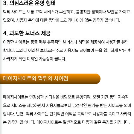
3. 의심스러운 운영 행태
먹튀 사이트는 보통 고객 서비스가 부실하고, 불명확한 정책이나 약관을 가지고
있으며, 사용자 문의에 대한 응답이 느리거나 아예 없는 경우가 많습니다.
4. 과도한 보너스 제공
이러한 사이트는 종종 매우 유혹적인 보너스나 혜택을 제공하여 사용자를 유인
합니다. 그러나 이러한 보너스는 주로 사용자를 끌어들여 돈을 입금하게 만든 후
사라지기 위한 미끼일 가능성이 큽니다.
메이저사이트와 먹튀의 차이점
메이저사이트는 안정성과 신뢰성을 바탕으로 운영되며, 오랜 기간 동안 지속적
으로 서비스를 제공하면서 사용자들로부터 긍정적인 평가를 받는 사이트를 의미
합니다. 반면, 먹튀 사이트는 단기적인 이익을 목적으로 사용자를 속이고 사라지
는 경우가 많습니다. 메이저사이트는 일반적으로 다음과 같은 특징을 가집니다.