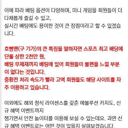
이에 따라 베팅 옵션이 다양하며, 미니 게임을 회원들이 더
다채롭게 즐길 수 있고,
실시간 배팅에도 용이한 것이 큰 장점이라고 할 수 있겠습
니다.
호빵맨(구 기가)의 큰 특징을 말하자면 스포츠 최고 배당에
단폴 상한 2천만 원,
배팅 무제재까지 배팅에 있어 회원들이 불편을 느낄 부분
이 없다는 것입니다.
충환전 처리 속도가 빨라 고액 회원들도 해당 사이트를 자
주 이용하고 있습니다.
이외에도 해외 정식 라이센스를 갖춘 에볼루션 카지도, 신
규 혜택 이벤트까지
챙기면서 안전 놀이터를 이용해 보실 수 있는데요. 과연 신
규 혜택 이벤트로는 어떤 것이 있을지 살펴보겠습니다.