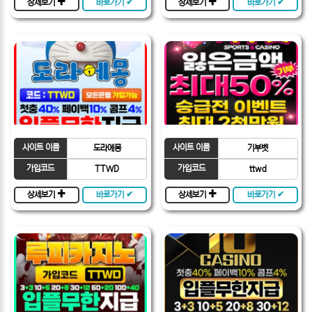
상세보기 ✚
바로가기 ✔
상세보기 ✚
바로가기 ✔
사이트 이름
사이트 이름
도라에몽
기부벳
가입코드
가입코드
TTWD
ttwd
상세보기 ✚
바로가기 ✔
상세보기 ✚
바로가기 ✔