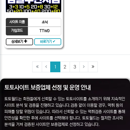
사이트 이름
소닉
가입코드
TTWD
상세보기 ✚
바로가기 ✔
(current)
(last)
1
2
3
토토사이트 보증업체 선정 및 운영 안내
토토월드는 회원들에게 신뢰할 수 있는 토토사이트를 소개하기 위해 지속적인
사이트 분석 및 검증을 진행하고 있습니다.검증 없이 이용할 경우, 먹튀 등의
피해를 당할 위험이 있습니다. 따라서 신뢰할 수 있는 먹튀검증 사이트를 통해
안전성을 확인한 후에 사이트를 선택해야 합니다. 토토월드는 철저한 조사와
분석을 거쳐 검증된 사이트만 보증업체로 선정하고 있습니다.