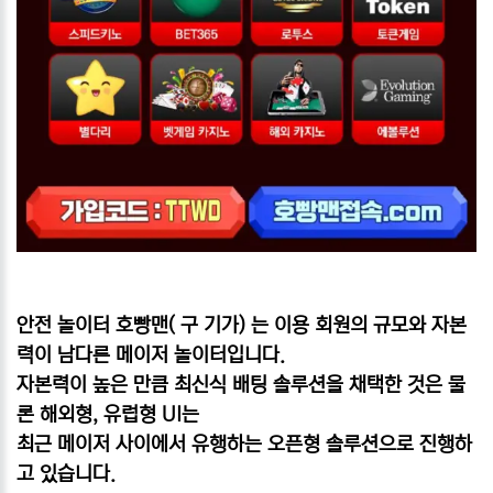
안전 놀이터 호빵맨( 구 기가) 는 이용 회원의 규모와 자본
력이 남다른 메이저 놀이터입니다.
자본력이 높은 만큼 최신식 배팅 솔루션을 채택한 것은 물
론 해외형, 유럽형 UI는
최근 메이저 사이에서 유행하는 오픈형 솔루션으로 진행하
고 있습니다.