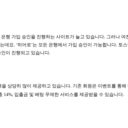
 은행 가입 승인을 진행하는 사이트가 늘고 있습니다
.
그러나 여
있는데요
. ‘
히어로
’
는 모든 은행에서 가입 승인이 가능합니다
.
토스
승인이 진행되고 있습니다
.
택을 상당히 많이 제공하고 있습니다
.
기존 회원은 이벤트를 통해
충
14%,
입출금 및 베팅 무제한 서비스를 제공받을 수 있습니다
.