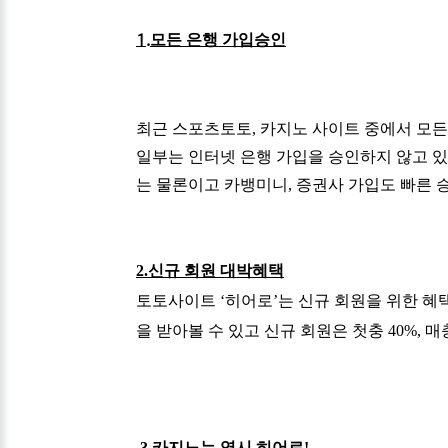
1.
모든 은행 가입승인
최근 스포츠토토
,
카지노 사이트 중에서 모든
일부는 인터넷 은행 가입을 승인하지 않고 
는 물론이고 카뱅미니
,
증권사 가입도 빠른 
2.
신규 회원 대박혜택
토토사이트
‘
히어로
’
는 신규 회원을 위한 혜
을 받아볼 수 있고 신규 회원은 첫충
40%,
매
3.
카지노는 역시 히어로
!