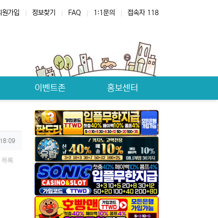
회원가입
정보찾기
FAQ
1:1문의
접속자 118
이벤트존
홍보센터
 18:09
목록