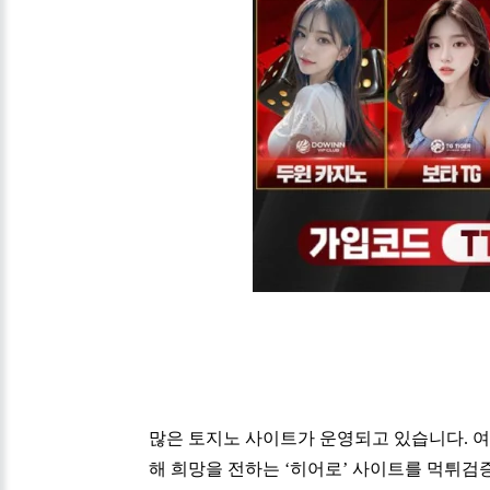
많은 토지노 사이트가 운영되고 있습니다
.
여
해 희망을 전하는
‘
히어로
’
사이트를 먹튀검증