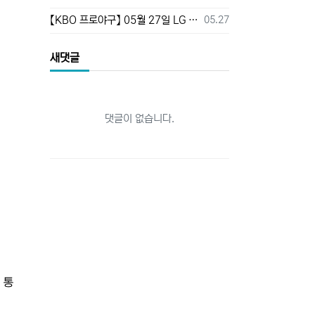
등록일
【KBO 프로야구】 05월 27일 LG vs 한화 스포츠 분석
05.27
새댓글
댓글이 없습니다.
 통