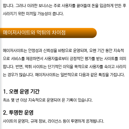
합니다. 그러나 이러한 보너스는 주로 사용자를 끌어들여 돈을 입금하게 만든 후
사라지기 위한 미끼일 가능성이 큽니다.
메이저사이트와 먹튀의 차이점
메이저사이트는 안정성과 신뢰성을 바탕으로 운영되며, 오랜 기간 동안 지속적
으로 서비스를 제공하면서 사용자들로부터 긍정적인 평가를 받는 사이트를 의미
합니다. 반면, 먹튀 사이트는 단기적인 이익을 목적으로 사용자를 속이고 사라지
는 경우가 많습니다. 메이저사이트는 일반적으로 다음과 같은 특징을 가집니다.
1. 오랜 운영 기간
최소 몇 년 이상 지속적으로 운영되어 온 기록이 있습니다.
2. 투명한 운영
사이트의 운영자, 규제 정보, 라이선스 등이 투명하게 공개됩니다.