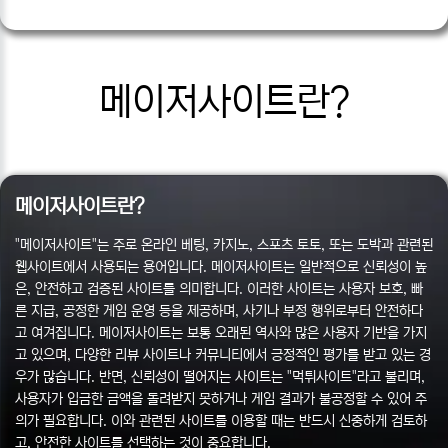
메이저사이트란?
메이저사이트란?
"메이저사이트"는 주로 온라인 베팅, 카지노, 스포츠 토토, 또는 도박과 관련된
웹사이트에서 사용되는 용어입니다. 메이저사이트는 일반적으로 신뢰성이 높
은, 안전하고 검증된 사이트를 의미합니다. 이러한 사이트는 사용자 보호, 빠
른 지급, 공정한 게임 운영 등을 제공하며, 사기나 부정 행위로부터 안전하다
고 여겨집니다. 메이저사이트는 보통 오래된 역사와 많은 사용자 기반을 가지
고 있으며, 다양한 리뷰 사이트나 커뮤니티에서 긍정적인 평가를 받고 있는 경
우가 많습니다. 반면, 신뢰성이 떨어지는 사이트는 "먹튀사이트"라고 불리며,
사용자가 입금한 금액을 돌려받지 못하거나 게임 결과가 불공정할 수 있어 주
의가 필요합니다. 이와 관련된 사이트를 이용할 때는 반드시 신중하게 검토하
고, 안전한 사이트를 선택하는 것이 중요합니다.