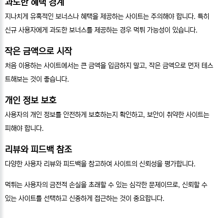
과도한 혜택 경계
지나치게 유혹적인 보너스나 혜택을 제공하는 사이트는 주의해야 합니다. 특히
신규 사용자에게 과도한 보너스를 제공하는 경우 먹튀 가능성이 있습니다.
작은 금액으로 시작
처음 이용하는 사이트에서는 큰 금액을 입금하지 말고, 작은 금액으로 먼저 테스
트해보는 것이 좋습니다.
개인 정보 보호
사용자의 개인 정보를 안전하게 보호하는지 확인하고, 보안이 취약한 사이트는
피해야 합니다.
리뷰와 피드백 참조
다양한 사용자 리뷰와 피드백을 참고하여 사이트의 신뢰성을 평가합니다.
먹튀는 사용자의 금전적 손실을 초래할 수 있는 심각한 문제이므로, 신뢰할 수
있는 사이트를 선택하고 신중하게 접근하는 것이 중요합니다.