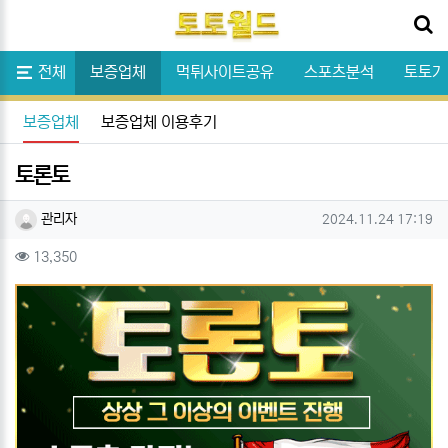
닫기
메뉴
전체
보증업체
먹튀사이트공유
스포츠분석
토토가
보증업체
보증업체 이용후기
토론토
작성자 정보
작성
작성일
관리자
2024.11.24 17:19
컨텐츠 정보
조회
13,350
본문