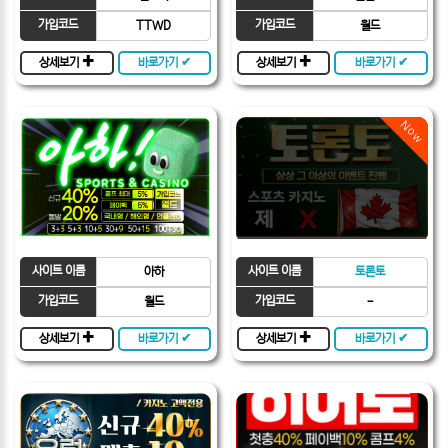
가입코드
가입코드
TTWD
월드
상세보기 ✚
바로가기 ✔
상세보기 ✚
바로가기 ✔
Now
사이트 이름
사이트 이름
아하
토론토
가입코드
가입코드
월드
-
상세보기 ✚
바로가기 ✔
상세보기 ✚
바로가기 ✔