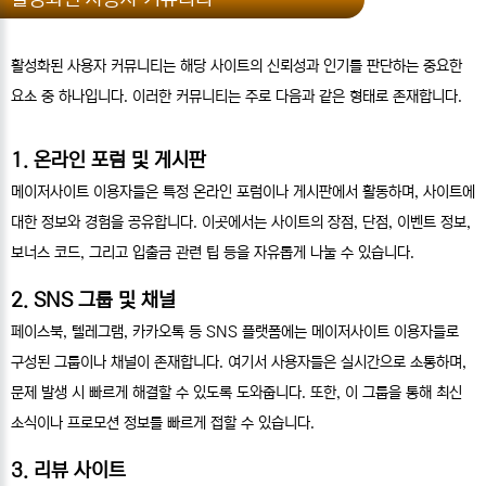
활성화된 사용자 커뮤니티는 해당 사이트의 신뢰성과 인기를 판단하는 중요한
요소 중 하나입니다. 이러한 커뮤니티는 주로 다음과 같은 형태로 존재합니다.
1. 온라인 포럼 및 게시판
메이저사이트 이용자들은 특정 온라인 포럼이나 게시판에서 활동하며, 사이트에
대한 정보와 경험을 공유합니다. 이곳에서는 사이트의 장점, 단점, 이벤트 정보,
보너스 코드, 그리고 입출금 관련 팁 등을 자유롭게 나눌 수 있습니다.
2. SNS 그룹 및 채널
페이스북, 텔레그램, 카카오톡 등 SNS 플랫폼에는 메이저사이트 이용자들로
구성된 그룹이나 채널이 존재합니다. 여기서 사용자들은 실시간으로 소통하며,
문제 발생 시 빠르게 해결할 수 있도록 도와줍니다. 또한, 이 그룹을 통해 최신
소식이나 프로모션 정보를 빠르게 접할 수 있습니다.
3. 리뷰 사이트