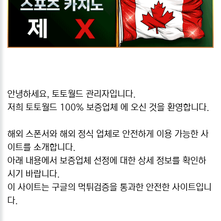
안녕하세요, 토토월드 관리자입니다.
저희 토토월드 100% 보증업체 에 오신 것을 환영합니다.
해외 스폰서와 해외 정식 업체로 안전하게 이용 가능한 사
이트를 소개합니다.
아래 내용에서 보증업체 선정에 대한 상세 정보를 확인하
시기 바랍니다.
이 사이트는 구글의 먹튀검증을 통과한 안전한 사이트입니
다.