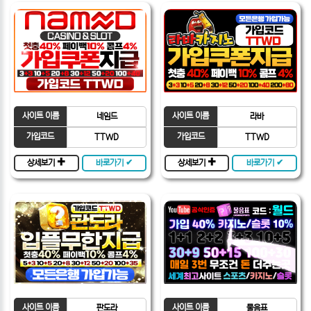
사이트 이름
사이트 이름
네임드
라바
가입코드
가입코드
TTWD
TTWD
상세보기 ✚
바로가기 ✔
상세보기 ✚
바로가기 ✔
사이트 이름
사이트 이름
판도라
물음표