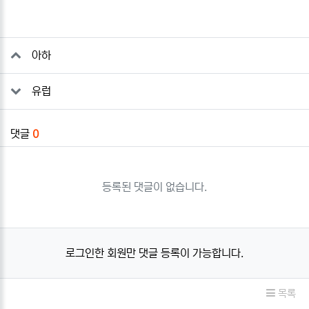
관련자료
아하
유럽
댓글
0
등록된 댓글이 없습니다.
로그인한 회원만 댓글 등록이 가능합니다.
목록