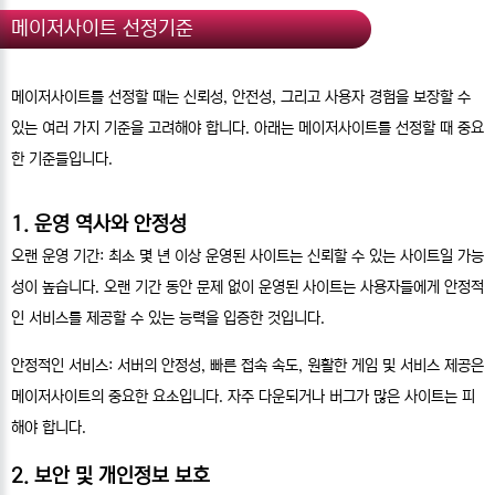
메이저사이트 선정기준
메이저사이트를 선정할 때는 신뢰성, 안전성, 그리고 사용자 경험을 보장할 수
있는 여러 가지 기준을 고려해야 합니다. 아래는 메이저사이트를 선정할 때 중요
한 기준들입니다.
1. 운영 역사와 안정성
오랜 운영 기간: 최소 몇 년 이상 운영된 사이트는 신뢰할 수 있는 사이트일 가능
성이 높습니다. 오랜 기간 동안 문제 없이 운영된 사이트는 사용자들에게 안정적
인 서비스를 제공할 수 있는 능력을 입증한 것입니다.
안정적인 서비스: 서버의 안정성, 빠른 접속 속도, 원활한 게임 및 서비스 제공은
메이저사이트의 중요한 요소입니다. 자주 다운되거나 버그가 많은 사이트는 피
해야 합니다.
2. 보안 및 개인정보 보호