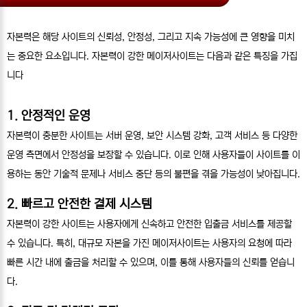
자본력은 해당 사이트의 신뢰성, 안정성, 그리고 지속 가능성에 큰 영향을 미치
는 중요한 요소입니다. 자본력이 강한 메이저사이트는 다음과 같은 특징을 가집
니다
1. 안정적인 운영
자본력이 충분한 사이트는 서버 운영, 보안 시스템 강화, 고객 서비스 등 다양한
운영 측면에서 안정성을 보장할 수 있습니다. 이로 인해 사용자들이 사이트를 이
용하는 동안 기술적 문제나 서비스 중단 등의 불편을 겪을 가능성이 낮아집니다.
2. 빠르고 안전한 결제 시스템
자본력이 강한 사이트는 사용자에게 신속하고 안전한 입출금 서비스를 제공할
수 있습니다. 특히, 대규모 자본을 가진 메이저사이트는 사용자의 요청에 따라
빠른 시간 내에 출금을 처리할 수 있으며, 이를 통해 사용자들의 신뢰를 얻습니
다.