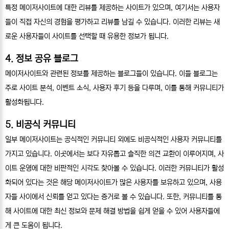
특정 메이저사이트에 대한 리뷰를 제공하는 사이트가 있으며, 여기서는 사용자
들이 직접 자신의 경험을 평가하고 리뷰를 남길 수 있습니다. 이러한 리뷰는 새
로운 사용자들이 사이트를 선택할 때 유용한 정보가 됩니다.
4. 정보 공유 블로그
메이저사이트와 관련된 정보를 제공하는 블로그들이 있습니다. 이들 블로그는
주로 사이트 분석, 이벤트 소식, 사용자 후기 등을 다루며, 이를 통해 커뮤니티가
활성화됩니다.
5. 비공식 커뮤니티
일부 메이저사이트는 공식적인 커뮤니티 외에도 비공식적인 사용자 커뮤니티를
가지고 있습니다. 이곳에서는 보다 자유롭고 솔직한 의견 교환이 이루어지며, 사
이트 운영에 대한 비판적인 시각도 찾아볼 수 있습니다. 이러한 커뮤니티가 활성
화되어 있다는 것은 해당 메이저사이트가 많은 사용자를 보유하고 있으며, 사용
자들 사이에서 신뢰를 얻고 있다는 증거로 볼 수 있습니다. 또한, 커뮤니티를 통
해 사이트에 대한 최신 정보와 문제 해결 방법을 쉽게 얻을 수 있어 사용자들에
게 큰 도움이 됩니다.