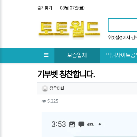
상단 네비
닫기
즐겨찾기
08월 07일(금)
위젯설정에서 검색
메인 메뉴
보증업체
먹튀사이트공
기부벳 칭찬합니다.
작성자 정보
작성
정우아빠
컨텐츠 정보
조회
5,325
본문