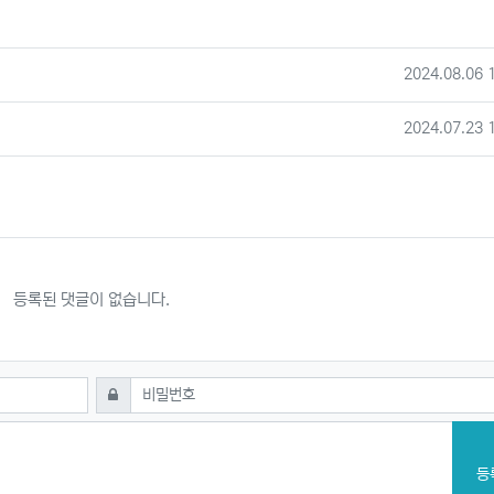
작성일
2024.08.06 
작성일
2024.07.23 
등록된 댓글이 없습니다.
필수
비밀번호
등