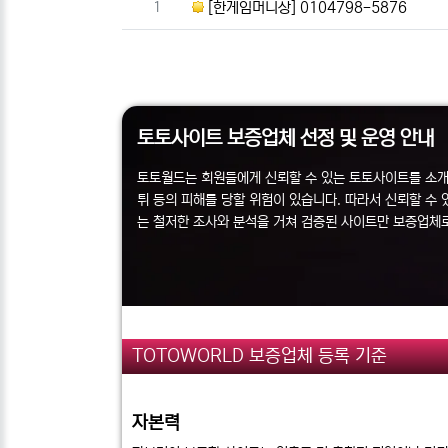
번호
1
[한​게임​머니​상] 01​04​79​8-​58​76
토토사이트 보증업체 선정 및 운영 안내
토토월드는 회원들에게 신뢰할 수 있는 토토사이트를 소개하
튀 등의 피해를 당할 위험이 있습니다. 따라서 신뢰할 수
는 철저한 조사와 분석을 거쳐 검증된 사이트만 보증업체
TOTOWORLD 보증업체 등록 기준
자본력