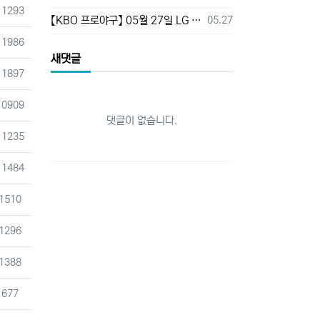
조회
11293
등록일
【KBO 프로야구】 05월 27일 LG vs 한화 스포츠 분석
05.27
조회
11986
새댓글
조회
11897
조회
10909
댓글이 없습니다.
조회
11235
조회
11484
조회
1510
조회
1296
조회
1388
조회
677