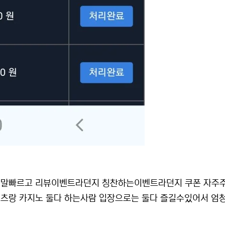
 정말빠르고 리뷰이벤트라던지 칭찬하는이벤트라던지 쿠폰 자주
츠랑 카지노 둘다 하는사람 입장으로는 둘다 즐길수있어서 엄청