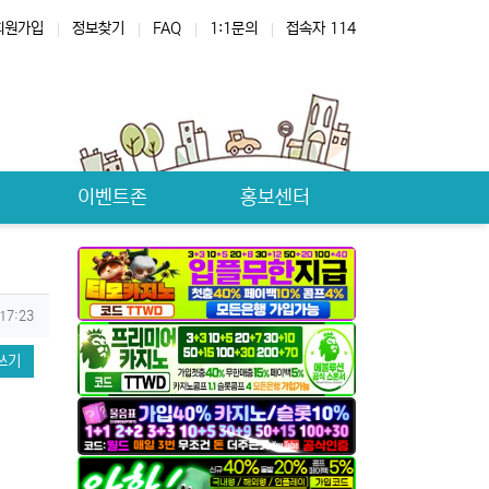
회원가입
정보찾기
FAQ
1:1문의
접속자 114
이벤트존
홍보센터
 17:23
쓰기