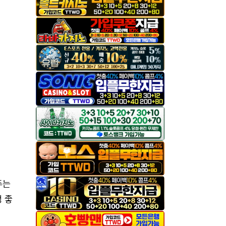
주는
 좋