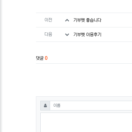
관련자료
이전
기부벳 좋습니다
다음
기부벳 이용후기
댓글
0
댓글쓰기
필수
이름