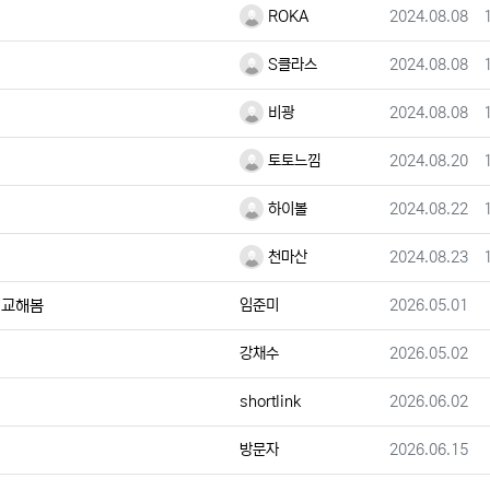
등록자
등록일
ROKA
2024.08.08
등록자
등록일
S클라스
2024.08.08
등록자
등록일
비광
2024.08.08
등록자
등록일
토토느낌
2024.08.20
등록자
등록일
하이볼
2024.08.22
등록자
등록일
천마산
2024.08.23
등록자
등록일
비교해봄
임준미
2026.05.01
등록자
등록일
강채수
2026.05.02
등록자
등록일
shortlink
2026.06.02
등록자
등록일
방문자
2026.06.15