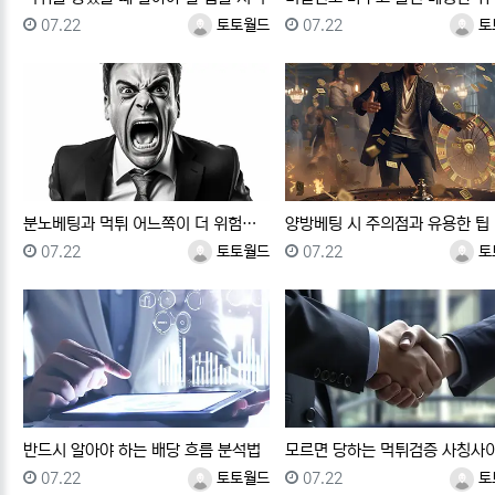
등록일
등록자
등록일
등록자
07.22
토토월드
07.22
토
분노베팅과 먹튀 어느쪽이 더 위험한가
양방베팅 시 주의점과 유용한 팁
등록일
등록자
등록일
등록자
07.22
토토월드
07.22
토
반드시 알아야 하는 배당 흐름 분석법
등록일
등록자
등록일
등록자
07.22
토토월드
07.22
토