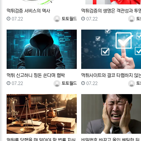
먹튀검증 서비스의 역사
먹튀검증의 생명은 객관성과 투
등록일
등록자
등록일
등록자
07.22
토토월드
07.22
토
먹튀 신고하니 핑돈 쏜다며 협박
등록일
등록자
등록일
등록자
07.22
토토월드
07.22
토
먹튀를 당했을 때 알아야 할 법률 지식
비밀번호 바꾸고 올인 베팅한 뒤