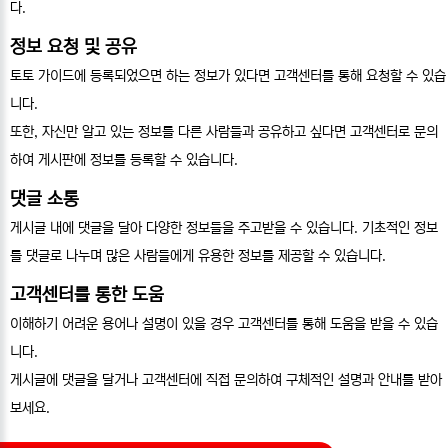
다.
정보 요청 및 공유
토토 가이드에 등록되었으면 하는 정보가 있다면 고객센터를 통해 요청할 수 있습
니다.
또한, 자신만 알고 있는 정보를 다른 사람들과 공유하고 싶다면 고객센터로 문의
하여 게시판에 정보를 등록할 수 있습니다.
댓글 소통
게시글 내에 댓글을 달아 다양한 정보들을 주고받을 수 있습니다. 기초적인 정보
를 댓글로 나누며 많은 사람들에게 유용한 정보를 제공할 수 있습니다.
고객센터를 통한 도움
이해하기 어려운 용어나 설명이 있을 경우 고객센터를 통해 도움을 받을 수 있습
니다.
게시글에 댓글을 달거나 고객센터에 직접 문의하여 구체적인 설명과 안내를 받아
보세요.