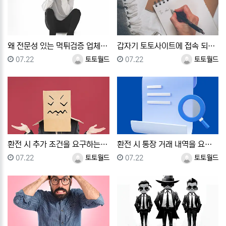
왜 전문성 있는 먹튀검증 업체를 선택해야 할까
갑자기 토토사이트에 접속 되지 않을 경우
등록일
등록자
등록일
등록자
07.22
토토월드
07.22
토토월드
환전 시 추가 조건을 요구하는 경우
환전 시 통장 거래 내역을 요구한다면
등록일
등록자
등록일
등록자
07.22
토토월드
07.22
토토월드