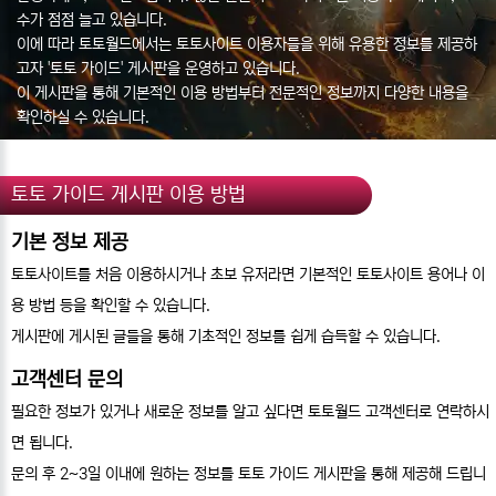
수가 점점 늘고 있습니다.
이에 따라 토토월드에서는 토토사이트 이용자들을 위해 유용한 정보를 제공하
고자 '토토 가이드' 게시판을 운영하고 있습니다.
이 게시판을 통해 기본적인 이용 방법부터 전문적인 정보까지 다양한 내용을
확인하실 수 있습니다.
토토 가이드 게시판 이용 방법
기본 정보 제공
토토사이트를 처음 이용하시거나 초보 유저라면 기본적인 토토사이트 용어나 이
용 방법 등을 확인할 수 있습니다.
게시판에 게시된 글들을 통해 기초적인 정보를 쉽게 습득할 수 있습니다.
고객센터 문의
필요한 정보가 있거나 새로운 정보를 알고 싶다면 토토월드 고객센터로 연락하시
면 됩니다.
문의 후 2~3일 이내에 원하는 정보를 토토 가이드 게시판을 통해 제공해 드립니