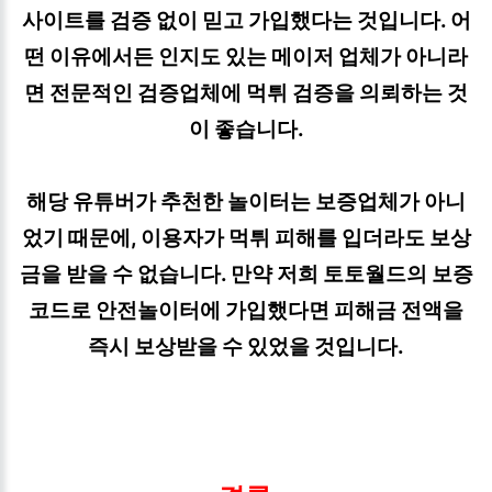
사이트를 검증 없이 믿고 가입했다는 것입니다. 어
떤 이유에서든 인지도 있는 메이저 업체가 아니라
면 전문적인 검증업체에 먹튀 검증을 의뢰하는 것
이 좋습니다.
해당 유튜버가 추천한 놀이터는 보증업체가 아니
었기 때문에, 이용자가 먹튀 피해를 입더라도 보상
금을 받을 수 없습니다. 만약 저희 토토월드의 보증
코드로 안전놀이터에 가입했다면 피해금 전액을
즉시 보상받을 수 있었을 것입니다.