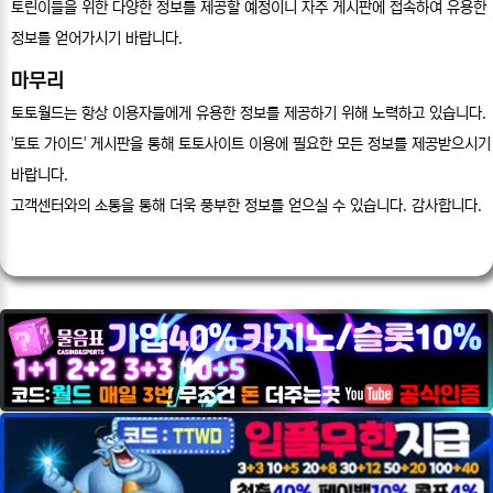
토린이들을 위한 다양한 정보를 제공할 예정이니 자주 게시판에 접속하여 유용한
정보를 얻어가시기 바랍니다.
마무리
토토월드는 항상 이용자들에게 유용한 정보를 제공하기 위해 노력하고 있습니다.
'토토 가이드' 게시판을 통해 토토사이트 이용에 필요한 모든 정보를 제공받으시기
바랍니다.
고객센터와의 소통을 통해 더욱 풍부한 정보를 얻으실 수 있습니다. 감사합니다.
___________