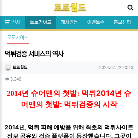
닫기
메뉴
스포츠분석
전체
토토가이드
게시판등
이벤트존
홍보센터
토토가이드
먹튀검증 서비스의 역사
작성자 정보
작성
작성일
토토월드
2024.07.22 20:13
컨텐츠 정보
조회
3,346
본문
2014년 슈
2014년 슈어맨의 첫발: 먹튀
어맨의 첫발: 먹튀검증의 시작
2014년, 먹튀 피해 예방을 위해 최초의 먹튀사이트
정보 공유와 검증 플랫폼이 등장했습니다. 그곳이