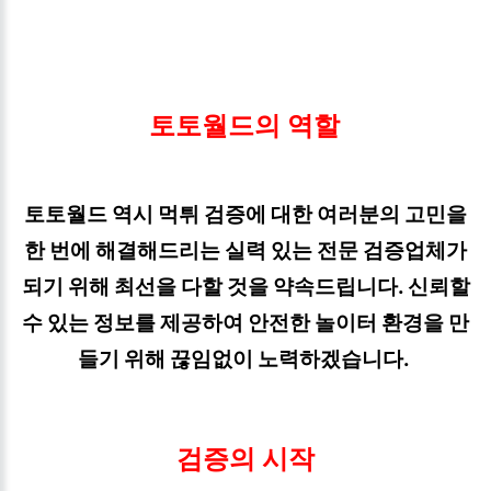
토토월드의 역할
토토월드 역시 먹튀 검증에 대한 여러분의 고민을
한 번에 해결해드리는 실력 있는 전문 검증업체가
되기 위해 최선을 다할 것을 약속드립니다. 신뢰할
수 있는 정보를 제공하여 안전한 놀이터 환경을 만
들기 위해 끊임없이 노력하겠습니다.
검증의 시작