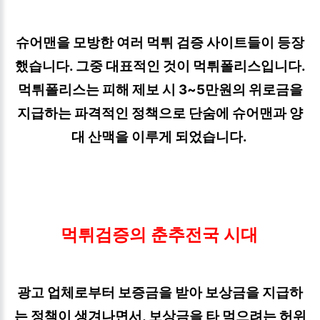
슈어맨을 모방한 여러 먹튀 검증 사이트들이 등장
했습니다. 그중 대표적인 것이 먹튀폴리스입니다.
먹튀폴리스는 피해 제보 시 3~5만원의 위로금을
지급하는 파격적인 정책으로 단숨에 슈어맨과 양
대 산맥을 이루게 되었습니다.
먹튀검증의 춘추전국 시대
광고 업체로부터 보증금을 받아 보상금을 지급하
는 정책이 생겨나면서, 보상금을 타 먹으려는 허위