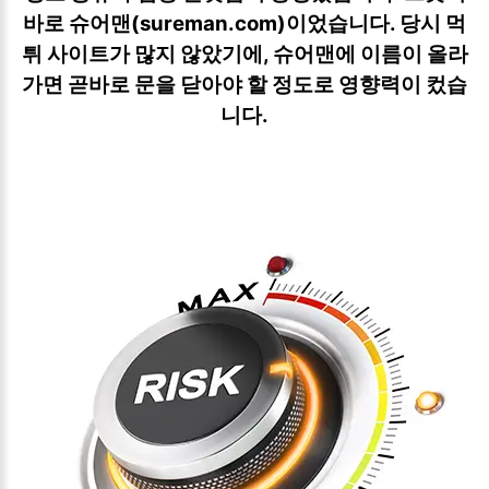
바로 슈어맨(sureman.com)이었습니다. 당시 먹
튀 사이트가 많지 않았기에, 슈어맨에 이름이 올라
가면 곧바로 문을 닫아야 할 정도로 영향력이 컸습
니다.