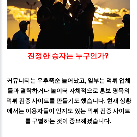
진정한 승자는 누구인가?
커뮤니티는 우후죽순 늘어났고, 일부는 먹튀 업체
들과 결탁하거나 놀이터 자체적으로 홍보 명목의
먹튀 검증 사이트를 만들기도 했습니다. 현재 상황
에서는 이용자들이 인지도 있는 먹튀 검증 사이트
를 구별하는 것이 중요해졌습니다.