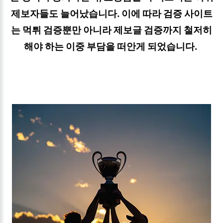
제보자들도 늘어났습니다. 이에 따라 검증 사이트
는 먹튀 검증뿐만 아니라 제보글 검증까지 철저히
해야 하는 이중 부담을 떠안게 되었습니다.