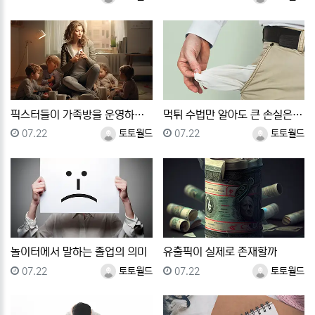
픽스터들이 가족방을 운영하는 이유
먹튀 수법만 알아도 큰 손실은 피한다
등록일
등록자
등록일
등록자
07.22
토토월드
07.22
토토월드
놀이터에서 말하는 졸업의 의미
유출픽이 실제로 존재할까
등록일
등록자
등록일
등록자
07.22
토토월드
07.22
토토월드