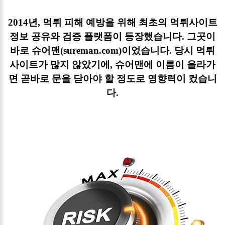
2014년, 먹튀 피해 예방을 위해 최초의 먹튀사이트
정보 공유와 검증 플랫폼이 등장했습니다. 그곳이
바로 슈어맨(sureman.com)이었습니다. 당시 먹튀
사이트가 많지 않았기에, 슈어맨에 이름이 올라가
면 곧바로 문을 닫아야 할 정도로 영향력이 컸습니
다.