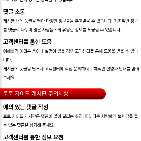
댓글 소통
게시글 내에 댓글을 달아 다양한 정보들을 주고받을 수 있습니다. 기초적인 정보
를 댓글로 나누며 많은 사람들에게 유용한 정보를 제공할 수 있습니다.
고객센터를 통한 도움
이해하기 어려운 용어나 설명이 있을 경우 고객센터를 통해 도움을 받을 수 있습
니다.
게시글에 댓글을 달거나 고객센터에 직접 문의하여 구체적인 설명과 안내를 받아
보세요.
토토 가이드 게시판 주의사항
예의 있는 댓글 작성
토토 가이드 게시판은 댓글이 많이 달리는 곳입니다. 다른 사람에게 불쾌감을 줄
수 있는 댓글은 삼가해 주세요.
고객센터를 통한 정보 요청