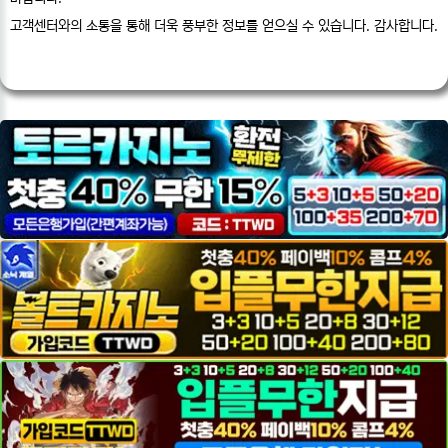
고객센터와의 소통을 통해 더욱 풍부한 정보를 얻으실 수 있습니다. 감사합니다.
___________