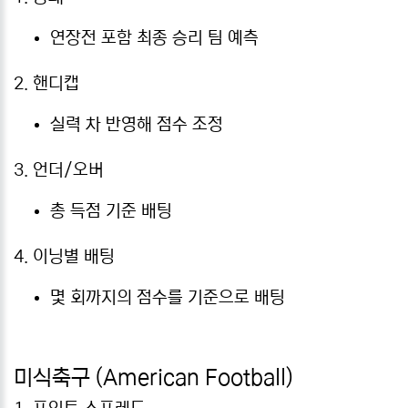
연장전 포함 최종 승리 팀 예측
2.
핸디캡
실력 차 반영해 점수 조정
3.
언더/오버
총 득점 기준 배팅
4.
이닝별 배팅
몇 회까지의 점수를 기준으로 배팅
미식축구 (American Football)