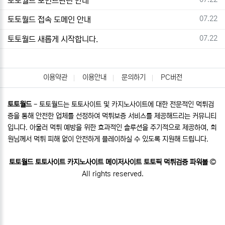
토토월드 포인트관련 안내
등록일
07.22
토토월드 접속 도메인 안내
등록일
07.22
토토월드 새롭게 시작합니다.
이용약관
이용안내
문의하기
PC버전
토토월드
- 토토월드는 토토사이트 및 카지노사이트에 대한 전문적인 먹튀검
증을 통해 안전한 업체를 선정하여 먹튀보증 서비스를 제공해드리는 커뮤니티
입니다. 아울러 먹튀 예방을 위한 효과적인 솔루션을 주기적으로 제공하여, 회
원님께서 먹튀 피해 없이 안전하게 플레이하실 수 있도록 지원해 드립니다.
토토월드 토토사이트 카지노사이트 메이저사이트 토토픽 먹튀검증 파워볼
All rights reserved.