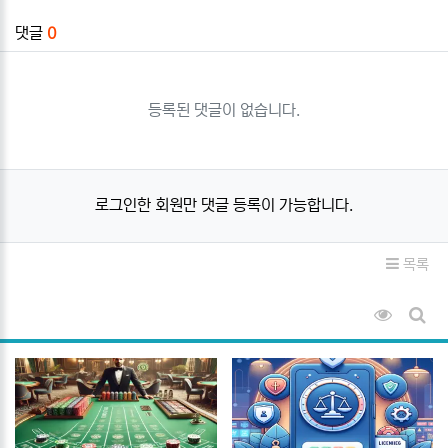
댓글
0
등록된 댓글이 없습니다.
로그인한 회원만 댓글 등록이 가능합니다.
목록
조회순 
게시