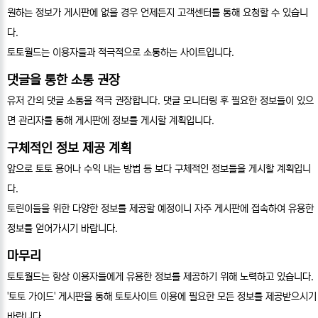
원하는 정보가 게시판에 없을 경우 언제든지 고객센터를 통해 요청할 수 있습니
다.
토토월드는 이용자들과 적극적으로 소통하는 사이트입니다.
댓글을 통한 소통 권장
유저 간의 댓글 소통을 적극 권장합니다. 댓글 모니터링 후 필요한 정보들이 있으
면 관리자를 통해 게시판에 정보를 게시할 계획입니다.
구체적인 정보 제공 계획
앞으로 토토 용어나 수익 내는 방법 등 보다 구체적인 정보들을 게시할 계획입니
다.
토린이들을 위한 다양한 정보를 제공할 예정이니 자주 게시판에 접속하여 유용한
정보를 얻어가시기 바랍니다.
마무리
토토월드는 항상 이용자들에게 유용한 정보를 제공하기 위해 노력하고 있습니다.
'토토 가이드' 게시판을 통해 토토사이트 이용에 필요한 모든 정보를 제공받으시기
바랍니다.