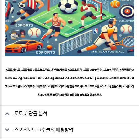
#토토사이트 #토토월드 #토토월드주소 #카지노사이트 #스포츠중계 #토토 #오늘축구 #오늘야구경기 #먹튀검증 #
토토픽 #축구경기 #오늘야구 #야구결과 #승무패 #축구결과 #스포츠뉴스 #축구승무패 #메이저사이트 #오늘야구결
과 #스포츠분석 #어제축구 #배구경기 #네임드사이트 #안전한토토사이트 #토토사설사이트 #안전놀이터 #사설사이
트 #사설토토 #포커 #바카라 #파워볼 #먹튀검증 #스포츠
관련자료
토토 배당률 분석
스포츠토토 고수들의 베팅방법