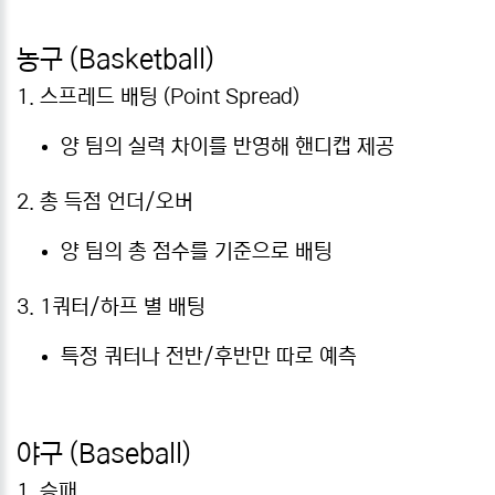
농구 (Basketball)
1.
스프레드 배팅 (Point Spread)
양 팀의 실력 차이를 반영해 핸디캡 제공
2.
총 득점 언더/오버
양 팀의 총 점수를 기준으로 배팅
3.
1쿼터/하프 별 배팅
특정 쿼터나 전반/후반만 따로 예측
야구 (Baseball)
1.
승패