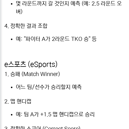
몇 라운드까지 갈 것인지 예측 (예: 2.5 라운드 오
버)
4.
정확한 결과 조합
예: "파이터 A가 2라운드 TKO 승" 등
e스포츠 (eSports)
1.
승패 (Match Winner)
어느 팀/선수가 승리할지 예측
2.
맵 핸디캡
예: 팀 A가 +1.5 맵 핸디캡으로 승리
3.
정확한 스코어 (Correct Score)