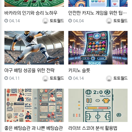
바카라의 인기와 승리 노하우
안전한 카지노 게임을 위한 팁 및 가이드
등록일
등록자
등록일
등록자
04.14
토토월드
04.04
토토월드
야구 배팅 성공을 위한 전략
카지노 슬롯
등록일
등록자
등록일
등록자
04.11
토토월드
04.14
토토월드
좋은 베팅습관 과 나쁜 베팅습관
라이브 스코어 분석 활용법