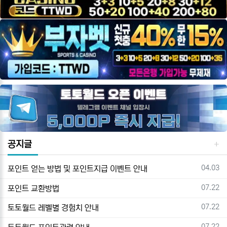
공지글
등록일
04.03
포인트 얻는 방법 및 포인트지급 이벤트 안내
등록일
07.22
포인트 교환방법
등록일
07.22
토토월드 레벨별 경험치 안내
등록일
07.22