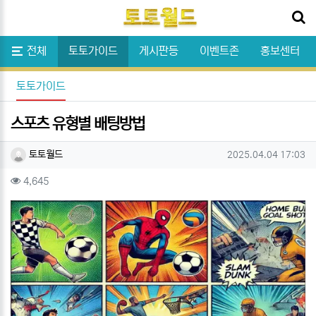
닫기
메뉴
스포츠분석
전체
토토가이드
게시판등
이벤트존
홍보센터
토토가이드
스포츠 유형별 배팅방법
작성자 정보
작성
작성일
토토월드
2025.04.04 17:03
컨텐츠 정보
조회
4,645
본문