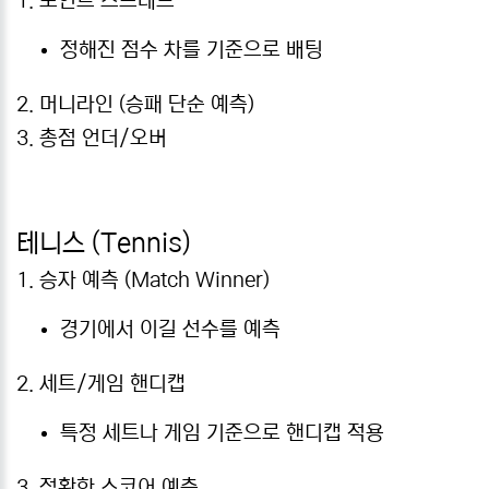
1.
포인트 스프레드
정해진 점수 차를 기준으로 배팅
2.
머니라인 (승패 단순 예측)
3.
총점 언더/오버
테니스 (Tennis)
1.
승자 예측 (Match Winner)
경기에서 이길 선수를 예측
2.
세트/게임 핸디캡
특정 세트나 게임 기준으로 핸디캡 적용
3.
정확한 스코어 예측