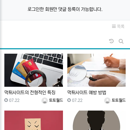
로그인한 회원만 댓글 등록이 가능합니다.
목록
날짜순 
게시
먹튀사이트의 전형적인 특징
먹튀사이트 예방 방법
등록일
등록자
등록일
등록자
07.22
토토월드
07.22
토토월드