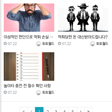
이성적인 판단으로 먹튀 손실 줄이기
먹튀당한 돈 대신받아드립니다?
등록일
등록자
등록일
등록자
07.22
토토월드
07.22
토토월드
놀이터 충전 전 필수 확인 사항
등록일
등록자
07.22
토토월드
(current)
(next)
(last)
1
2
3
4
5