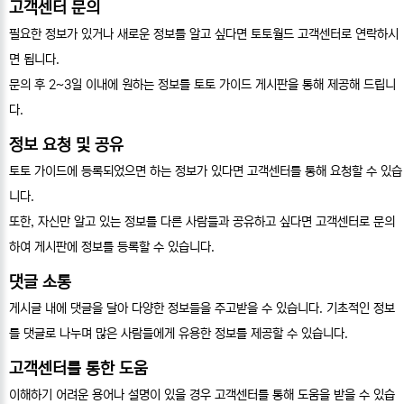
고객센터 문의
필요한 정보가 있거나 새로운 정보를 알고 싶다면 토토월드 고객센터로 연락하시
면 됩니다.
문의 후 2~3일 이내에 원하는 정보를 토토 가이드 게시판을 통해 제공해 드립니
다.
정보 요청 및 공유
토토 가이드에 등록되었으면 하는 정보가 있다면 고객센터를 통해 요청할 수 있습
니다.
또한, 자신만 알고 있는 정보를 다른 사람들과 공유하고 싶다면 고객센터로 문의
하여 게시판에 정보를 등록할 수 있습니다.
댓글 소통
게시글 내에 댓글을 달아 다양한 정보들을 주고받을 수 있습니다. 기초적인 정보
를 댓글로 나누며 많은 사람들에게 유용한 정보를 제공할 수 있습니다.
고객센터를 통한 도움
이해하기 어려운 용어나 설명이 있을 경우 고객센터를 통해 도움을 받을 수 있습