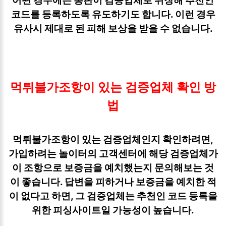
어떤 경우에는 총판이 검증업체로 위장해 추천인
코드를 등록하도록 유도하기도 합니다. 이런 경우
유사시 제대로 된 피해 보상을 받을 수 없습니다.
먹튀불가조항이 있는 검증업체 확인 방
법
먹튀불가조항이 있는 검증업체인지 확인하려면,
가입하려는 놀이터의 고객센터에 해당 검증업체가
이 조항으로 보증금을 예치했는지 문의해보는 것
이 좋습니다. 답변을 피하거나 보증금을 예치한 적
이 없다고 하면, 그 검증업체는 추천인 코드 등록을
위한 피싱사이트일 가능성이 높습니다.