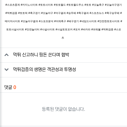
#스포츠중계 #카지노사이트 #토토사이트 #토토월드 #토토월드주소 #토토 #오늘축구 #오늘야구경기
#먹튀검증 #토토픽 #축구경기 #오늘야구 #야구결과 #승무패 #축구결과 #스포츠뉴스 #축구승무패 #
메이저사이트 #오늘야구결과 #스포츠분석 #어제축구 #배구경기 #네임드사이트 #안전한토토사이트 #
토토사설사이트 #안전놀이터 #사설사이트 #사설토토포커 #포커 #바카라 #파워볼 #먹튀검증 #스포
츠
관련자료
먹튀 신고하니 핑돈 쏜다며 협박
먹튀검증의 생명은 객관성과 투명성
댓글
0
등록된 댓글이 없습니다.