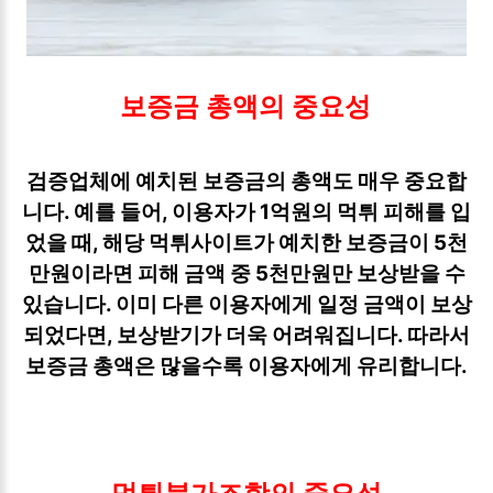
보증금 총액의 중요성
검증업체에 예치된 보증금의 총액도 매우 중요합
니다. 예를 들어, 이용자가 1억원의 먹튀 피해를 입
었을 때, 해당 먹튀사이트가 예치한 보증금이 5천
만원이라면 피해 금액 중 5천만원만 보상받을 수
있습니다. 이미 다른 이용자에게 일정 금액이 보상
되었다면, 보상받기가 더욱 어려워집니다. 따라서
보증금 총액은 많을수록 이용자에게 유리합니다.