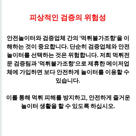
피상적인 검증의 위험성
안전놀이터와 검증업체 간의 '먹튀불가조항'을 이
해하는 것이 중요합니다. 단순히 검증업체와 안전
놀이터를 선택하는 것은 위험합니다. 저희 먹튀전
문 검증팀과 '먹튀불가조항'으로 제휴한 메이저업
체에 가입하면 보다 안전하게 놀이터를 이용할 수
있습니다.
이를 통해 먹튀 피해를 방지하고, 안전하게 즐거운
놀이터 생활을 할 수 있도록 하십시오.