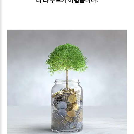
터'라 부르기 어렵습니다.