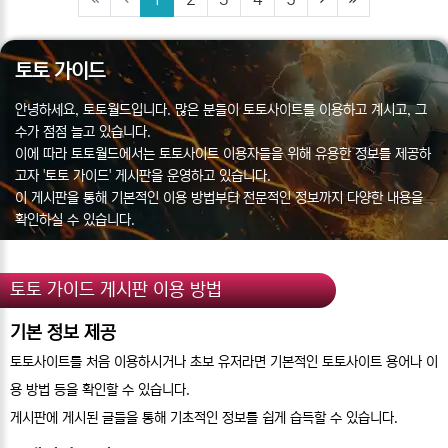
토토 가이드
안녕하세요, 토토월드입니다. 많은 분들이 토토사이트를 이용하고 계시고, 그
수가 점점 늘고 있습니다.
이에 따라 토토월드에서는 토토사이트 이용자들을 위해 유용한 정보를 제공하
고자 '토토 가이드' 게시판을 운영하고 있습니다.
이 게시판을 통해 기본적인 이용 방법부터 전문적인 정보까지 다양한 내용을
확인하실 수 있습니다.
토토 가이드 게시판 이용 방법
기본 정보 제공
토토사이트를 처음 이용하시거나 초보 유저라면 기본적인 토토사이트 용어나 이
용 방법 등을 확인할 수 있습니다.
게시판에 게시된 글들을 통해 기초적인 정보를 쉽게 습득할 수 있습니다.