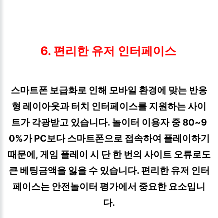
6. 편리한 유저 인터페이스
스마트폰 보급화로 인해 모바일 환경에 맞는 반응
형 레이아웃과 터치 인터페이스를 지원하는 사이
트가 각광받고 있습니다. 놀이터 이용자 중 80~9
0%가 PC보다 스마트폰으로 접속하여 플레이하기
때문에, 게임 플레이 시 단 한 번의 사이트 오류로도
큰 베팅금액을 잃을 수 있습니다. 편리한 유저 인터
페이스는 안전놀이터 평가에서 중요한 요소입니
다.