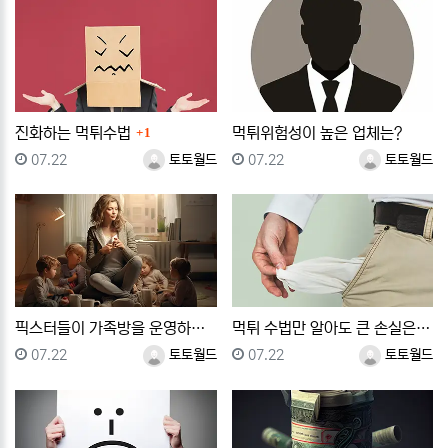
댓글
진화하는 먹튀수법
먹튀위험성이 높은 업체는?
1
등록일
등록자
등록일
등록자
07.22
토토월드
07.22
토토월드
픽스터들이 가족방을 운영하는 이유
먹튀 수법만 알아도 큰 손실은 피한다
등록일
등록자
등록일
등록자
07.22
토토월드
07.22
토토월드