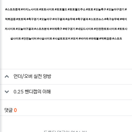
#스포츠중계 #카지노사이트 #토토사이트 #토토월드 #토토월드주소 #토토 #오늘축구 #오늘야구경기 #
먹튀검증 #토토픽 #축구경기 #오늘야구 #야구결과 #승무패 #축구결과 #스포츠뉴스 #축구승무패 #메이
저사이트 #오늘야구결과 #스포츠분석 #어제축구 #배구경기 #네임드사이트 #안전한토토사이트 #토토사
설사이트 #안전놀이터 #사설사이트 #사설토토포커 #포커 #바카라 #파워볼 #먹튀검증 #스포츠
관련자료
언더/오버 실전 양방
0.25 핸디캡의 이해
댓글
0