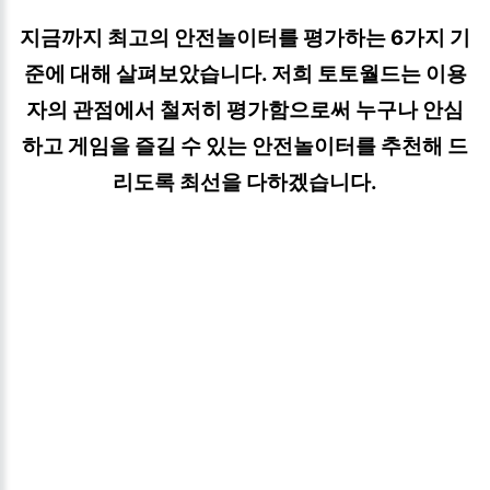
지금까지 최고의 안전놀이터를 평가하는 6가지 기
준에 대해 살펴보았습니다. 저희 토토월드는 이용
자의 관점에서 철저히 평가함으로써 누구나 안심
하고 게임을 즐길 수 있는 안전놀이터를 추천해 드
리도록 최선을 다하겠습니다.