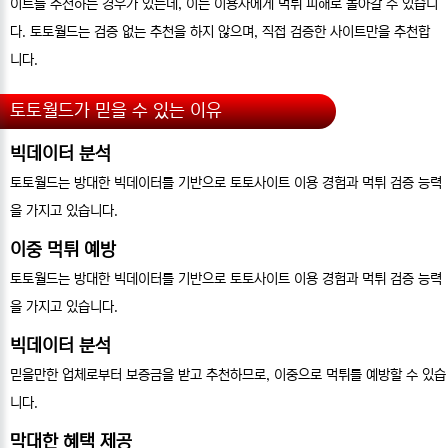
이트를 추천하는 경우가 있는데, 이는 이용자에게 먹튀 피해로 돌아갈 수 있습니
다. 토토월드는 검증 없는 추천을 하지 않으며, 직접 검증한 사이트만을 추천합
니다.
토토월드가 믿을 수 있는 이유
빅데이터 분석
토토월드는 방대한 빅데이터를 기반으로 토토사이트 이용 경험과 먹튀 검증 능력
을 가지고 있습니다.
이중 먹튀 예방
토토월드는 방대한 빅데이터를 기반으로 토토사이트 이용 경험과 먹튀 검증 능력
을 가지고 있습니다.
빅데이터 분석
믿을만한 업체로부터 보증금을 받고 추천하므로, 이중으로 먹튀를 예방할 수 있습
니다.
막대한 혜택 제공