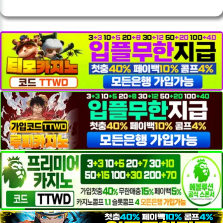
___________