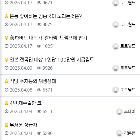
등록일
조회
등록자
2025.04.17
9671
토토월드
운동 좋아하는 김종국이 노리는것은?
등록일
조회
등록자
2025.04.17
9972
토토월드
美하버드 대학가 '칼바람' 트럼프에 반기
등록일
조회
등록자
2025.04.17
10251
토토월드
일본 전국민 대상 1인당 100만원 지급검토
등록일
조회
등록자
2025.04.09
9926
토토월드
식당 수저통의 위생상태
등록일
조회
등록자
2025.04.08
5571
토토월드
4번 재수술한 코
등록일
조회
등록자
2025.04.04
5211
토데이
무서운 상급자
등록일
조회
등록자
2025.04.04
5390
김통령