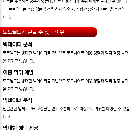
이트를 추천하는 경우가 있는데, 이는 이용자에게 먹튀 피해로 돌아갈 수 있습니
다. 토토월드는 검증 없는 추천을 하지 않으며, 직접 검증한 사이트만을 추천합
니다.
토토월드가 믿을 수 있는 이유
빅데이터 분석
토토월드는 방대한 빅데이터를 기반으로 토토사이트 이용 경험과 먹튀 검증 능력
을 가지고 있습니다.
이중 먹튀 예방
토토월드는 방대한 빅데이터를 기반으로 토토사이트 이용 경험과 먹튀 검증 능력
을 가지고 있습니다.
빅데이터 분석
믿을만한 업체로부터 보증금을 받고 추천하므로, 이중으로 먹튀를 예방할 수 있습
니다.
막대한 혜택 제공