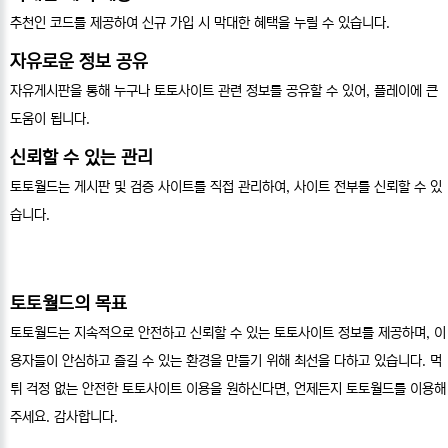
추천인 코드를 제공하여 신규 가입 시 막대한 혜택을 누릴 수 있습니다.
자유로운 정보 공유
자유게시판을 통해 누구나 토토사이트 관련 정보를 공유할 수 있어, 플레이에 큰
도움이 됩니다.
신뢰할 수 있는 관리
토토월드는 게시판 및 검증 사이트를 직접 관리하여, 사이트 전부를 신뢰할 수 있
습니다.
토토월드의 목표
토토월드는 지속적으로 안전하고 신뢰할 수 있는 토토사이트 정보를 제공하며, 이
용자들이 안심하고 즐길 수 있는 환경을 만들기 위해 최선을 다하고 있습니다. 먹
튀 걱정 없는 안전한 토토사이트 이용을 원하신다면, 언제든지 토토월드를 이용해
주세요. 감사합니다.