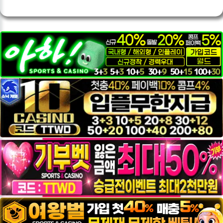
___________