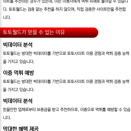
이트를 추천하는 경우가 있는데, 이는 이용자에게 먹튀 피해로 돌아갈 수 있습니
다. 토토월드는 검증 없는 추천을 하지 않으며, 직접 검증한 사이트만을 추천합
니다.
토토월드가 믿을 수 있는 이유
빅데이터 분석
토토월드는 방대한 빅데이터를 기반으로 토토사이트 이용 경험과 먹튀 검증 능력
을 가지고 있습니다.
이중 먹튀 예방
토토월드는 방대한 빅데이터를 기반으로 토토사이트 이용 경험과 먹튀 검증 능력
을 가지고 있습니다.
빅데이터 분석
믿을만한 업체로부터 보증금을 받고 추천하므로, 이중으로 먹튀를 예방할 수 있습
니다.
막대한 혜택 제공