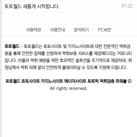
등록일
07.22
토토월드 새롭게 시작합니다.
이용약관
이용안내
문의하기
PC버전
토토월드
- 토토월드는 토토사이트 및 카지노사이트에 대한 전문적인 먹튀검
증을 통해 안전한 업체를 선정하여 먹튀보증 서비스를 제공해드리는 커뮤니티
입니다. 아울러 먹튀 예방을 위한 효과적인 솔루션을 주기적으로 제공하여, 회
원님께서 먹튀 피해 없이 안전하게 플레이하실 수 있도록 지원해 드립니다.
토토월드 토토사이트 카지노사이트 메이저사이트 토토픽 먹튀검증 파워볼
All rights reserved.