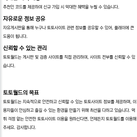
추천인 코드를 제공하여 신규 가입 시 막대한 혜택을 누릴 수 있습니다.
자유로운 정보 공유
자유게시판을 통해 누구나 토토사이트 관련 정보를 공유할 수 있어, 플레이에 큰
도움이 됩니다.
신뢰할 수 있는 관리
토토월드는 게시판 및 검증 사이트를 직접 관리하여, 사이트 전부를 신뢰할 수 있
습니다.
토토월드의 목표
토토월드는 지속적으로 안전하고 신뢰할 수 있는 토토사이트 정보를 제공하며, 이
용자들이 안심하고 즐길 수 있는 환경을 만들기 위해 최선을 다하고 있습니다. 먹
튀 걱정 없는 안전한 토토사이트 이용을 원하신다면, 언제든지 토토월드를 이용해
주세요. 감사합니다.