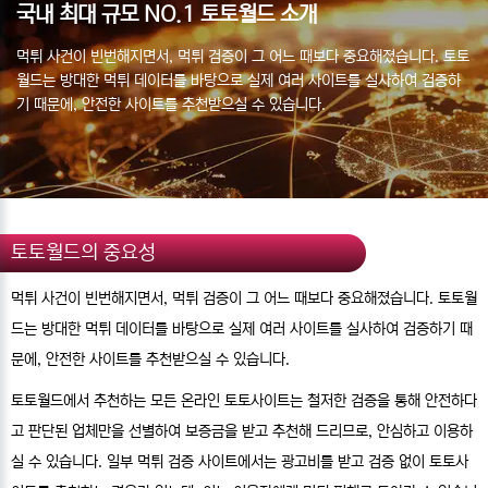
국내 최대 규모 NO.1 토토월드 소개
먹튀 사건이 빈번해지면서, 먹튀 검증이 그 어느 때보다 중요해졌습니다. 토토
월드는 방대한 먹튀 데이터를 바탕으로 실제 여러 사이트를 실사하여 검증하
기 때문에, 안전한 사이트를 추천받으실 수 있습니다.
토토월드의 중요성
먹튀 사건이 빈번해지면서, 먹튀 검증이 그 어느 때보다 중요해졌습니다. 토토월
드는 방대한 먹튀 데이터를 바탕으로 실제 여러 사이트를 실사하여 검증하기 때
문에, 안전한 사이트를 추천받으실 수 있습니다.
토토월드에서 추천하는 모든 온라인 토토사이트는 철저한 검증을 통해 안전하다
고 판단된 업체만을 선별하여 보증금을 받고 추천해 드리므로, 안심하고 이용하
실 수 있습니다. 일부 먹튀 검증 사이트에서는 광고비를 받고 검증 없이 토토사