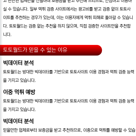
고 판단된 업체만을 선별하여 보증금을 받고 추천해 드리므로, 안심하고 이용하
실 수 있습니다. 일부 먹튀 검증 사이트에서는 광고비를 받고 검증 없이 토토사
이트를 추천하는 경우가 있는데, 이는 이용자에게 먹튀 피해로 돌아갈 수 있습니
다. 토토월드는 검증 없는 추천을 하지 않으며, 직접 검증한 사이트만을 추천합
니다.
토토월드가 믿을 수 있는 이유
빅데이터 분석
토토월드는 방대한 빅데이터를 기반으로 토토사이트 이용 경험과 먹튀 검증 능력
을 가지고 있습니다.
이중 먹튀 예방
토토월드는 방대한 빅데이터를 기반으로 토토사이트 이용 경험과 먹튀 검증 능력
을 가지고 있습니다.
빅데이터 분석
믿을만한 업체로부터 보증금을 받고 추천하므로, 이중으로 먹튀를 예방할 수 있습