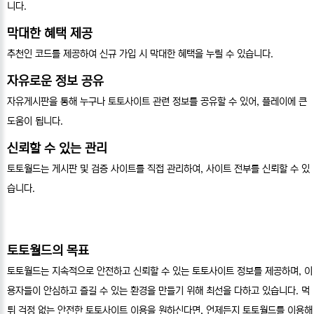
니다.
막대한 혜택 제공
추천인 코드를 제공하여 신규 가입 시 막대한 혜택을 누릴 수 있습니다.
자유로운 정보 공유
자유게시판을 통해 누구나 토토사이트 관련 정보를 공유할 수 있어, 플레이에 큰
도움이 됩니다.
신뢰할 수 있는 관리
토토월드는 게시판 및 검증 사이트를 직접 관리하여, 사이트 전부를 신뢰할 수 있
습니다.
토토월드의 목표
토토월드는 지속적으로 안전하고 신뢰할 수 있는 토토사이트 정보를 제공하며, 이
용자들이 안심하고 즐길 수 있는 환경을 만들기 위해 최선을 다하고 있습니다. 먹
튀 걱정 없는 안전한 토토사이트 이용을 원하신다면, 언제든지 토토월드를 이용해