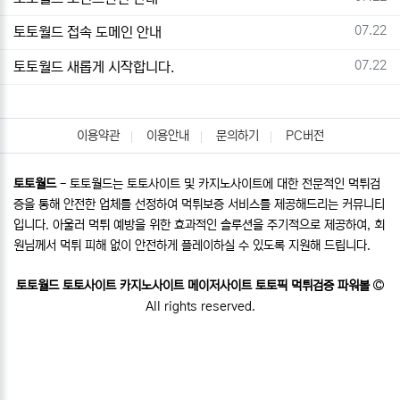
등록일
07.22
토토월드 접속 도메인 안내
등록일
07.22
토토월드 새롭게 시작합니다.
이용약관
이용안내
문의하기
PC버전
토토월드
- 토토월드는 토토사이트 및 카지노사이트에 대한 전문적인 먹튀검
증을 통해 안전한 업체를 선정하여 먹튀보증 서비스를 제공해드리는 커뮤니티
입니다. 아울러 먹튀 예방을 위한 효과적인 솔루션을 주기적으로 제공하여, 회
원님께서 먹튀 피해 없이 안전하게 플레이하실 수 있도록 지원해 드립니다.
토토월드 토토사이트 카지노사이트 메이저사이트 토토픽 먹튀검증 파워볼
All rights reserved.