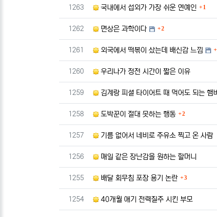
댓글
번호
1263
국내에서 섭외가 가장 쉬운 연예인
1
댓글
번호
1262
면상은 과학이다
2
번호
1261
외국에서 떡볶이 샀는데 배신감 느낌
번호
1260
우리나가 정전 시간이 짧은 이유
번호
1259
김계랑 피셜 타이어트 때 먹어도 되는 햄
댓글
번호
1258
도박꾼이 절대 못하는 행동
2
번호
1257
기름 없어서 네비로 주유소 찍고 온 사람
번호
1256
매일 같은 장난감을 원하는 할머니
댓글
번호
1255
배달 회무침 포장 용기 논란
3
번호
1254
40개월 애기 전력질주 시킨 부모