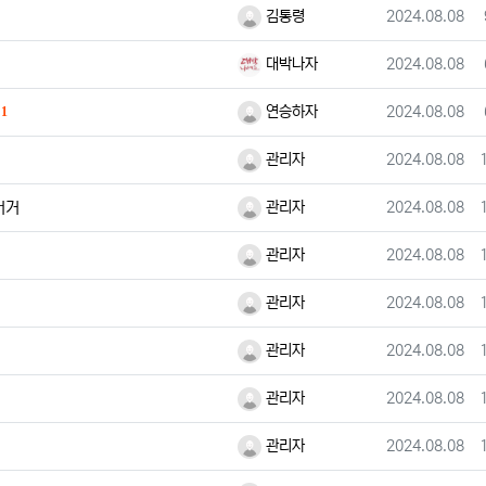
등록자
등록일
김통령
2024.08.08
등록자
등록일
대박나자
2024.08.08
댓글
등록자
등록일
연승하자
2024.08.08
1
등록자
등록일
관리자
2024.08.08
등록자
등록일
버거
관리자
2024.08.08
등록자
등록일
관리자
2024.08.08
등록자
등록일
관리자
2024.08.08
등록자
등록일
관리자
2024.08.08
등록자
등록일
관리자
2024.08.08
등록자
등록일
관리자
2024.08.08