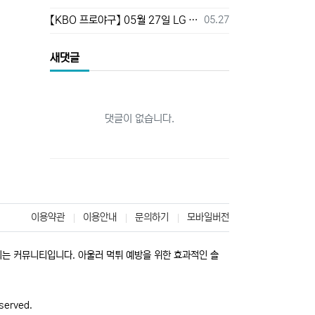
등록일
【KBO 프로야구】 05월 27일 LG vs 한화 스포츠 분석
05.27
새댓글
댓글이 없습니다.
이용약관
이용안내
문의하기
모바일버전
는 커뮤니티입니다. 아울러 먹튀 예방을 위한 효과적인 솔
eserved.