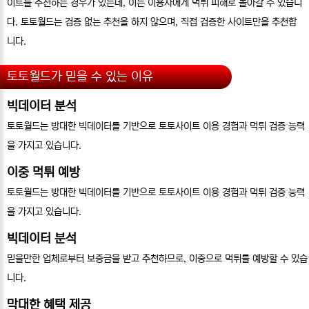
이트를 추천하는 경우가 있는데, 이는 이용자에게 먹튀 피해로 돌아갈 수 있습니
다. 토토월드는 검증 없는 추천을 하지 않으며, 직접 검증한 사이트만을 추천합
니다.
토토월드가 믿을 수 있는 이유
빅데이터 분석
토토월드는 방대한 빅데이터를 기반으로 토토사이트 이용 경험과 먹튀 검증 능력
을 가지고 있습니다.
이중 먹튀 예방
토토월드는 방대한 빅데이터를 기반으로 토토사이트 이용 경험과 먹튀 검증 능력
을 가지고 있습니다.
빅데이터 분석
믿을만한 업체로부터 보증금을 받고 추천하므로, 이중으로 먹튀를 예방할 수 있습
니다.
막대한 혜택 제공